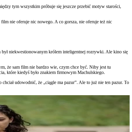
ś między tym wszystkim próbuje się jeszcze przebić motyw starości,
 film nie oferuje nic nowego. A co gorsza, nie oferuje też nic
a był niekwestionowanym królem inteligentnej rozrywki. Ale kino się
m, że sam film nie bardzo wie, czym chce być. Niby jest tu
cia, które kiedyś było znakiem firmowym Machulskiego.
o chciał udowodnić, że „ciągle ma pazur”. Ale to już nie ten pazur. To