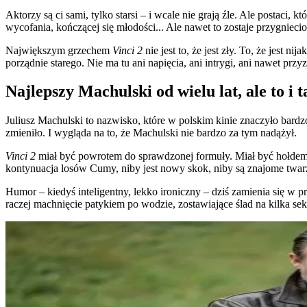
Aktorzy są ci sami, tylko starsi – i wcale nie grają źle. Ale postaci,
wycofania, kończącej się młodości... Ale nawet to zostaje przygnieci
Największym grzechem
Vinci 2
nie jest to, że jest zły. To, że jest 
porządnie starego. Nie ma tu ani napięcia, ani intrygi, ani nawet prz
Najlepszy Machulski od wielu lat, ale to i t
Juliusz Machulski to nazwisko, które w polskim kinie znaczyło bardz
zmieniło. I wygląda na to, że Machulski nie bardzo za tym nadążył.
Vinci 2
miał być powrotem do sprawdzonej formuły. Miał być hołdem dl
kontynuacja losów Cumy, niby jest nowy skok, niby są znajome twar
Humor – kiedyś inteligentny, lekko ironiczny – dziś zamienia się w pr
raczej machnięcie patykiem po wodzie, zostawiające ślad na kilka se