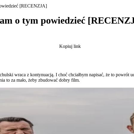
 powiedzieć [RECENZJA]
 wam o tym powiedzieć [RECENZ
Kopiuj link
achulski wraca z kontynuacją. I choć chciałbym napisać, że to powrót 
ia to za mało, żeby zbudować dobry film.