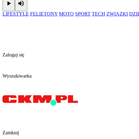
Play
Mute
LIFESTYLE
FELIETONY
MOTO
SPORT
TECH
ZWIĄZKI
DZ
Zaloguj się
Wyszukiwarka
Zamknij