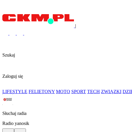
|
Szukaj
Zaloguj się
LIFESTYLE
FELIETONY
MOTO
SPORT
TECH
ZWIĄZKI
DZ
Słuchaj radia
Radio yanosik