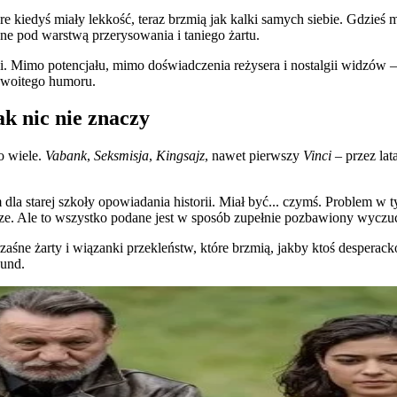
 które kiedyś miały lekkość, teraz brzmią jak kalki samych siebie. Gdzie
one pod warstwą przerysowania i taniego żartu.
nijaki. Mimo potencjału, mimo doświadczenia reżysera i nostalgii widzów –
yzwoitego humoru.
ak nic nie znaczy
o wiele.
Vabank
,
Seksmisja
,
Kingsajz
, nawet pierwszy
Vinci
– przez lat
a starej szkoły opowiadania historii. Miał być... czymś. Problem w ty
ze. Ale to wszystko podane jest w sposób zupełnie pozbawiony wyczu
zaśne żarty i wiązanki przekleństw, które brzmią, jakby ktoś desperack
kund.