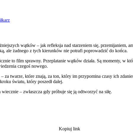
iłkarz
niejszych wątków – jak refleksja nad starzeniem się, przemijaniem, am
ą, ale żadnego z tych kierunków nie potrafi poprowadzić do końca.
hnicznie to film sprawny. Przeplatanie wątków działa. Są momenty, w k
owiedzenia czegoś nowego.
za twarze, które znają, za ton, który im przypomina czasy ich zdaniem
kroku światu, który poszedł dalej.
a wiecznie – zwłaszcza gdy próbuje się ją odtworzyć na siłę.
Kopiuj link