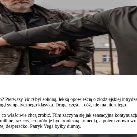
co? Pierwszy
Vinci
był solidną, lekką opowieścią o złodziejskiej intry
angi sympatycznego klasyka. Druga część... cóż, nie ma nic z tego.
, co właściwie chcą zrobić. Film zaczyna się jak sensacyjna kontynuac
amilijne, raz coś, co próbuje być ironiczną komedią, a potem znowu wr
czej desperacko. Patryk Vega byłby dumny.