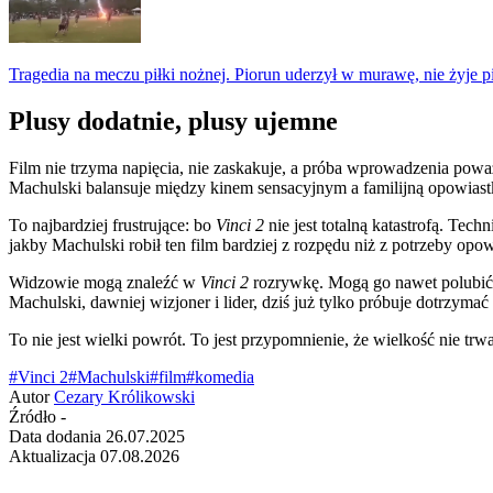
Tragedia na meczu piłki nożnej. Piorun uderzył w murawę, nie żyje p
Plusy dodatnie, plusy ujemne
Film nie trzyma napięcia, nie zaskakuje, a próba wprowadzenia poważ
Machulski balansuje między kinem sensacyjnym a familijną opowiastk
To najbardziej frustrujące: bo
Vinci 2
nie jest totalną katastrofą. Tec
jakby Machulski robił ten film bardziej z rozpędu niż z potrzeby op
Widzowie mogą znaleźć w
Vinci 2
rozrywkę. Mogą go nawet polubić – 
Machulski, dawniej wizjoner i lider, dziś już tylko próbuje dotrzymać 
To nie jest wielki powrót. To jest przypomnienie, że wielkość nie trw
#Vinci 2
#Machulski
#film
#komedia
Autor
Cezary Królikowski
Źródło
-
Data dodania
26.07.2025
Aktualizacja
07.08.2026