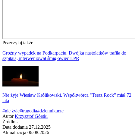
Przeczytaj także
Groźny wypadek na Podkarpaciu. Dwójka nastolatków trafiła do
szpitala, interweniował śmigłowiec LPR
Nie żyje Wiesław Królikowski. Współtwórca "Teraz Rock” miał 72
lata
#nie żyje
#tragedia
#dziennikarze
Autor
Krzysztof Górski
Źródło
-
Data dodania
27.12.2025
Aktualizacja
06.08.2026