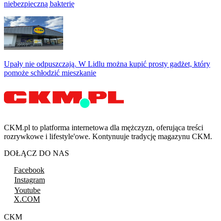
niebezpieczną bakterię
Upały nie odpuszczają. W Lidlu można kupić prosty gadżet, który
pomoże schłodzić mieszkanie
CKM.pl to platforma internetowa dla mężczyzn, oferująca treści
rozrywkowe i lifestyle'owe. Kontynuuje tradycję magazynu CKM.
DOŁĄCZ DO NAS
Facebook
Instagram
Youtube
X.COM
CKM