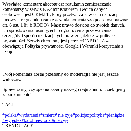
Wysyłając komentarz akceptujesz regulamin zamieszczania
komentarzy w serwisie. Administratorem Twoich danych
osobowych jest CKM.PL, który przetwarza je w celu realizacji
umowy – regulaminu zamieszczania komentarzy (podstawa prawna:
art. 6 ust. 1 lit. b RODO). Masz prawo dostępu do swoich danych,
ich sprostowania, usunięcia lub ograniczenia przetwarzania –
szczegóły i sposób realizacji tych praw znajdziesz w polityce
prywatności. Serwis chroniony jest przez reCAPTCHA –
obowiązuje Polityka prywatności Google i Warunki korzystania z
usługi.
Twój komentarz został przesłany do moderacji i nie jest jeszcze
widoczny.
Sprawdzamy, czy spełnia zasady naszego regulaminu. Dziękujemy
za zrozumienie!
TAGI
#polska
#wydarzenia
#śmierć
# nie żyje
#policja
#polityka
#pieniądze
#wypadek
#karol nawrocki
#nie żyje
TRENDUJĄCE