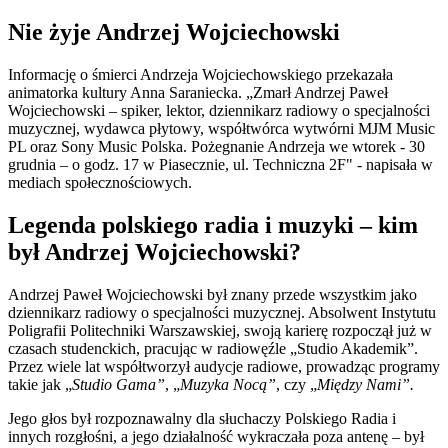
Nie żyje Andrzej Wojciechowski
Informację o śmierci Andrzeja Wojciechowskiego przekazała
animatorka kultury Anna Saraniecka. „Zmarł Andrzej Paweł
Wojciechowski – spiker, lektor, dziennikarz radiowy o specjalności
muzycznej, wydawca płytowy, współtwórca wytwórni MJM Music
PL oraz Sony Music Polska. Pożegnanie Andrzeja we wtorek - 30
grudnia – o godz. 17 w Piasecznie, ul. Techniczna 2F" - napisała w
mediach społecznościowych.
Legenda polskiego radia i muzyki – kim
był Andrzej Wojciechowski?
Andrzej Paweł Wojciechowski był znany przede wszystkim jako
dziennikarz radiowy o specjalności muzycznej. Absolwent Instytutu
Poligrafii Politechniki Warszawskiej, swoją karierę rozpoczął już w
czasach studenckich, pracując w radiowęźle „Studio Akademik”.
Przez wiele lat współtworzył audycje radiowe, prowadząc programy
takie jak „
Studio Gama”
, „
Muzyka Nocą”
, czy „
Między Nami”.
Jego głos był rozpoznawalny dla słuchaczy Polskiego Radia i
innych rozgłośni, a jego działalność wykraczała poza antenę – był