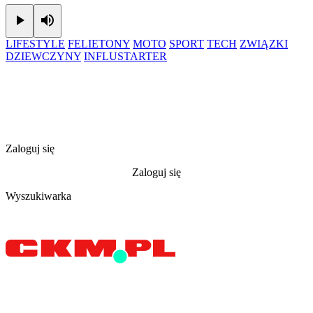
Play
Mute
LIFESTYLE
FELIETONY
MOTO
SPORT
TECH
ZWIĄZKI
DZIEWCZYNY
INFLUSTARTER
Zaloguj się
Zaloguj się
Wyszukiwarka