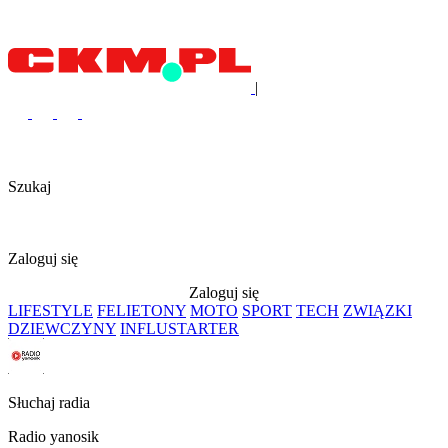
|
Szukaj
Zaloguj się
Zaloguj się
LIFESTYLE
FELIETONY
MOTO
SPORT
TECH
ZWIĄZKI
DZIEWCZYNY
INFLUSTARTER
Słuchaj radia
Radio yanosik