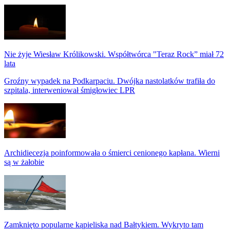
Nie żyje Wiesław Królikowski. Współtwórca "Teraz Rock” miał 72
lata
Groźny wypadek na Podkarpaciu. Dwójka nastolatków trafiła do
szpitala, interweniował śmigłowiec LPR
Archidiecezja poinformowała o śmierci cenionego kapłana. Wierni
są w żałobie
Zamknięto popularne kąpieliska nad Bałtykiem. Wykryto tam