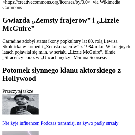
<https://creativecommons.org/licenses/by/3.0>, via Wikimedia
Commons
Gwiazda „Zemsty frajerów” i „Lizzie
McGuire”
Carradine zdobył status ikony popkultury lat 80. rolą Lewisa
Skolnicka w komedii „Zemsta frajerów” z 1984 roku. W kolejnych
latach pojawiał się m.in. w serialu „Lizzie McGuire”, filmie
„Straceńcy” oraz w „Ulicach nędzy” Martina Scorsese.
Potomek słynnego klanu aktorskiego z
Hollywood
Przeczytaj także
Nie żyje influencer. Podczas transmisji na żywo padły strzały