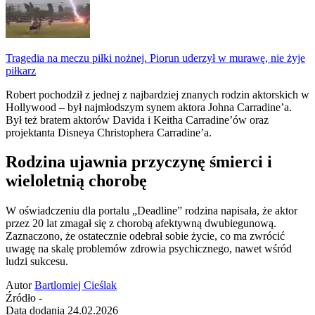
Tragedia na meczu piłki nożnej. Piorun uderzył w murawę, nie żyje
piłkarz
Robert pochodził z jednej z najbardziej znanych rodzin aktorskich w
Hollywood – był najmłodszym synem aktora Johna Carradine’a.
Był też bratem aktorów Davida i Keitha Carradine’ów oraz
projektanta Disneya Christophera Carradine’a.
Rodzina ujawnia przyczynę śmierci i
wieloletnią chorobę
W oświadczeniu dla portalu „Deadline” rodzina napisała, że aktor
przez 20 lat zmagał się z chorobą afektywną dwubiegunową.
Zaznaczono, że ostatecznie odebrał sobie życie, co ma zwrócić
uwagę na skalę problemów zdrowia psychicznego, nawet wśród
ludzi sukcesu.
Autor
Bartlomiej Cieślak
Źródło
-
Data dodania
24.02.2026