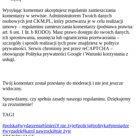
Wysyłając komentarz akceptujesz regulamin zamieszczania
komentarzy w serwisie. Administratorem Twoich danych
osobowych jest CKM.PL, który przetwarza je w celu realizacji
umowy – regulaminu zamieszczania komentarzy (podstawa prawna:
art. 6 ust. 1 lit. b RODO). Masz prawo dostępu do swoich danych,
ich sprostowania, usunięcia lub ograniczenia przetwarzania –
szczegóły i sposób realizacji tych praw znajdziesz w polityce
prywatności. Serwis chroniony jest przez reCAPTCHA –
obowiązuje Polityka prywatności Google i Warunki korzystania z
usługi.
Twój komentarz został przesłany do moderacji i nie jest jeszcze
widoczny.
Sprawdzamy, czy spełnia zasady naszego regulaminu. Dziękujemy
za zrozumienie!
TAGI
#polska
#wydarzenia
#śmierć
# nie żyje
#policja
#polityka
#pieniądze
#wypadek
#karol nawrocki
#nie żyje