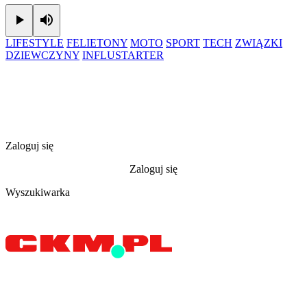
Play
Mute
LIFESTYLE
FELIETONY
MOTO
SPORT
TECH
ZWIĄZKI
DZIEWCZYNY
INFLUSTARTER
Zaloguj się
Zaloguj się
Wyszukiwarka