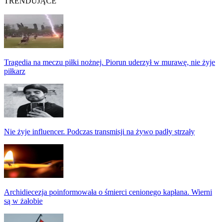
TRENDUJĄCE
Tragedia na meczu piłki nożnej. Piorun uderzył w murawę, nie żyje
piłkarz
Nie żyje influencer. Podczas transmisji na żywo padły strzały
Archidiecezja poinformowała o śmierci cenionego kapłana. Wierni
są w żałobie