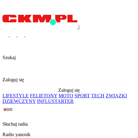
|
Szukaj
Zaloguj się
Zaloguj się
LIFESTYLE
FELIETONY
MOTO
SPORT
TECH
ZWIĄZKI
DZIEWCZYNY
INFLUSTARTER
Słuchaj radia
Radio yanosik