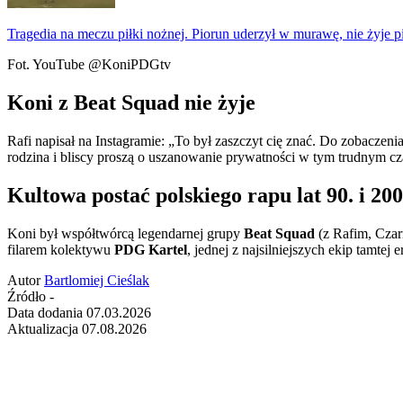
Tragedia na meczu piłki nożnej. Piorun uderzył w murawę, nie żyje p
Fot. YouTube @KoniPDGtv
Koni z Beat Squad nie żyje
Rafi napisał na Instagramie: „To był zaszczyt cię znać. Do zobaczen
rodzina i bliscy proszą o uszanowanie prywatności w tym trudnym cza
Kultowa postać polskiego rapu lat 90. i 200
Koni był współtwórcą legendarnej grupy
Beat Squad
(z Rafim, Czar
filarem kolektywu
PDG Kartel
, jednej z najsilniejszych ekip tamtej
Autor
Bartlomiej Cieślak
Źródło
-
Data dodania
07.03.2026
Aktualizacja
07.08.2026