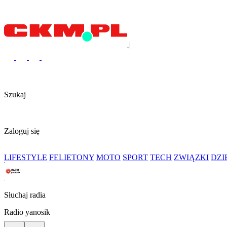
|
Szukaj
Zaloguj się
LIFESTYLE
FELIETONY
MOTO
SPORT
TECH
ZWIĄZKI
DZ
Słuchaj radia
Radio yanosik