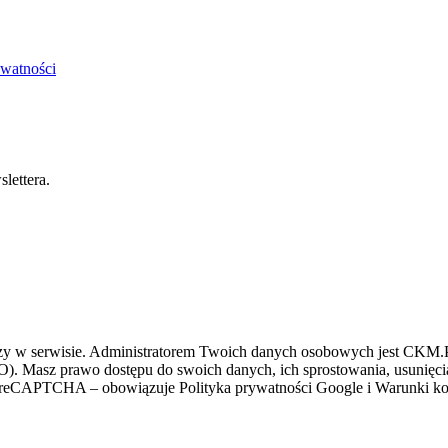
ywatności
lettera.
zy w serwisie. Administratorem Twoich danych osobowych jest CKM.PL
O). Masz prawo dostępu do swoich danych, ich sprostowania, usunięcia 
ez reCAPTCHA – obowiązuje Polityka prywatności Google i Warunki kor