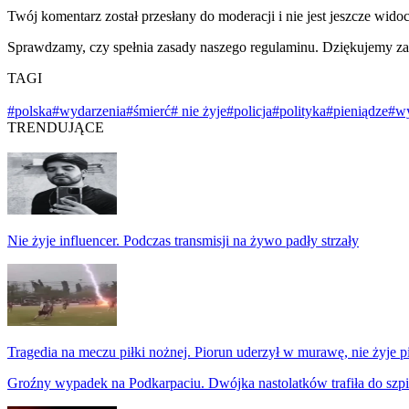
Twój komentarz został przesłany do moderacji i nie jest jeszcze wido
Sprawdzamy, czy spełnia zasady naszego regulaminu. Dziękujemy za
TAGI
#polska
#wydarzenia
#śmierć
# nie żyje
#policja
#polityka
#pieniądze
#w
TRENDUJĄCE
Nie żyje influencer. Podczas transmisji na żywo padły strzały
Tragedia na meczu piłki nożnej. Piorun uderzył w murawę, nie żyje p
Groźny wypadek na Podkarpaciu. Dwójka nastolatków trafiła do szpi