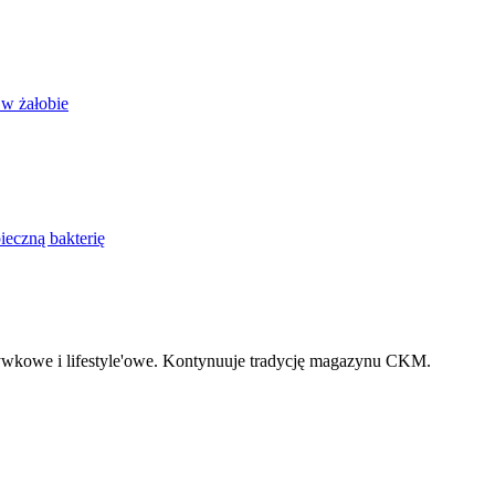
 w żałobie
ieczną bakterię
zrywkowe i lifestyle'owe. Kontynuuje tradycję magazynu CKM.