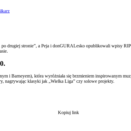
iłkarz
ia po drugiej stronie”, a Peja i donGURALesko opublikowali wpisy RIP
sie.​
0.
nym i Barneyem), która wyróżniała się brzmieniem inspirowanym muzyką
 ery, nagrywając klasyki jak „Wielka Liga” czy solowe projekty.​
Kopiuj link