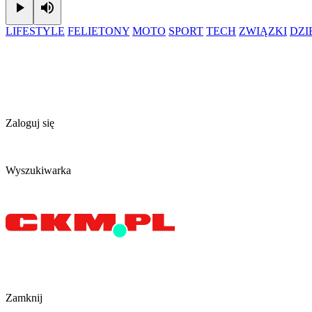
Play
Mute
LIFESTYLE
FELIETONY
MOTO
SPORT
TECH
ZWIĄZKI
DZ
Zaloguj się
Wyszukiwarka
Zamknij