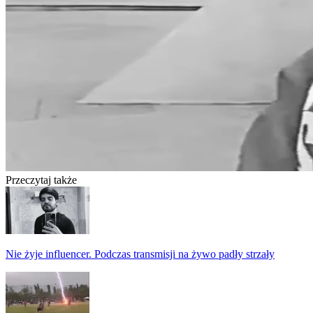
Przeczytaj także
Nie żyje influencer. Podczas transmisji na żywo padły strzały