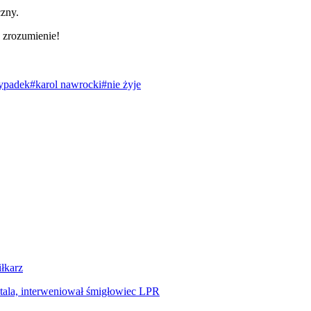
czny.
 zrozumienie!
ypadek
#karol nawrocki
#nie żyje
iłkarz
tala, interweniował śmigłowiec LPR