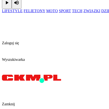
Play
Mute
LIFESTYLE
FELIETONY
MOTO
SPORT
TECH
ZWIĄZKI
DZ
Zaloguj się
Wyszukiwarka
Zamknij