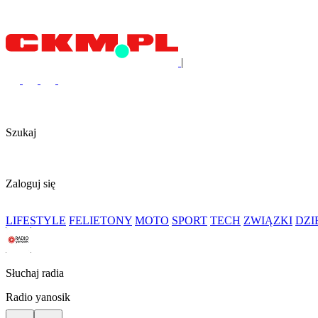
|
Szukaj
Zaloguj się
LIFESTYLE
FELIETONY
MOTO
SPORT
TECH
ZWIĄZKI
DZ
Słuchaj radia
Radio yanosik