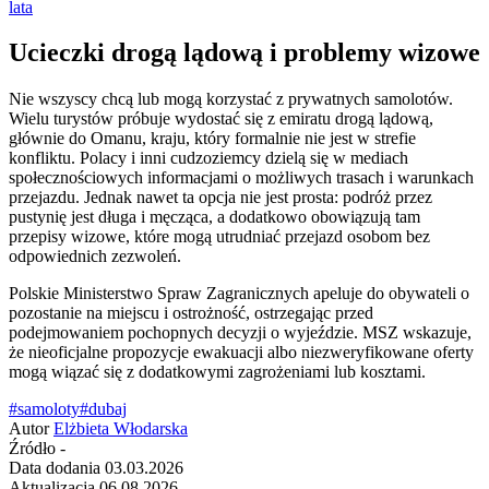
lata
Ucieczki drogą lądową i problemy wizowe
Nie wszyscy chcą lub mogą korzystać z prywatnych samolotów.
Wielu turystów próbuje wydostać się z emiratu drogą lądową,
głównie do Omanu, kraju, który formalnie nie jest w strefie
konfliktu. Polacy i inni cudzoziemcy dzielą się w mediach
społecznościowych informacjami o możliwych trasach i warunkach
przejazdu. Jednak nawet ta opcja nie jest prosta: podróż przez
pustynię jest długa i męcząca, a dodatkowo obowiązują tam
przepisy wizowe, które mogą utrudniać przejazd osobom bez
odpowiednich zezwoleń.
Polskie Ministerstwo Spraw Zagranicznych apeluje do obywateli o
pozostanie na miejscu i ostrożność, ostrzegając przed
podejmowaniem pochopnych decyzji o wyjeździe. MSZ wskazuje,
że nieoficjalne propozycje ewakuacji albo niezweryfikowane oferty
mogą wiązać się z dodatkowymi zagrożeniami lub kosztami.
#samoloty
#dubaj
Autor
Elżbieta Włodarska
Źródło
-
Data dodania
03.03.2026
Aktualizacja
06.08.2026