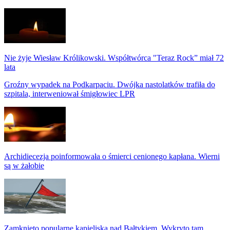
Nie żyje Wiesław Królikowski. Współtwórca "Teraz Rock” miał 72
lata
Groźny wypadek na Podkarpaciu. Dwójka nastolatków trafiła do
szpitala, interweniował śmigłowiec LPR
Archidiecezja poinformowała o śmierci cenionego kapłana. Wierni
są w żałobie
Zamknięto popularne kąpieliska nad Bałtykiem. Wykryto tam