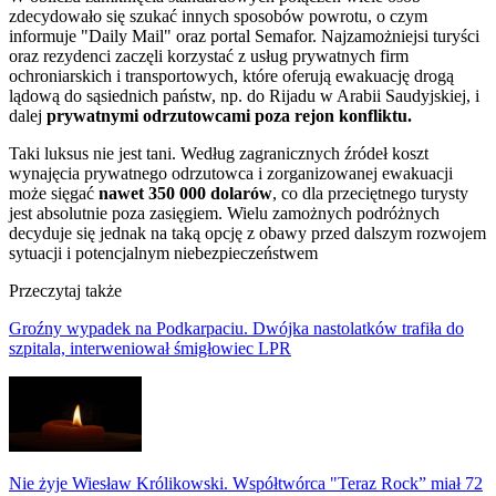
zdecydowało się szukać innych sposobów powrotu, o czym
informuje "Daily Mail" oraz portal Semafor. Najzamożniejsi turyści
oraz rezydenci zaczęli korzystać z usług prywatnych firm
ochroniarskich i transportowych, które oferują ewakuację drogą
lądową do sąsiednich państw, np. do Rijadu w Arabii Saudyjskiej, i
dalej
prywatnymi odrzutowcami poza rejon konfliktu.
Taki luksus nie jest tani. Według zagranicznych źródeł koszt
wynajęcia prywatnego odrzutowca i zorganizowanej ewakuacji
może sięgać
nawet 350 000 dolarów
, co dla przeciętnego turysty
jest absolutnie poza zasięgiem. Wielu zamożnych podróżnych
decyduje się jednak na taką opcję z obawy przed dalszym rozwojem
sytuacji i potencjalnym niebezpieczeństwem
Przeczytaj także
Groźny wypadek na Podkarpaciu. Dwójka nastolatków trafiła do
szpitala, interweniował śmigłowiec LPR
Nie żyje Wiesław Królikowski. Współtwórca "Teraz Rock” miał 72