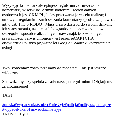
Wysyłając komentarz akceptujesz regulamin zamieszczania
komentarzy w serwisie. Administratorem Twoich danych
osobowych jest CKM.PL, który przetwarza je w celu realizacji
umowy – regulaminu zamieszczania komentarzy (podstawa prawna:
art. 6 ust. 1 lit. b RODO). Masz prawo dostępu do swoich danych,
ich sprostowania, usunięcia lub ograniczenia przetwarzania –
szczegóły i sposób realizacji tych praw znajdziesz w polityce
prywatności. Serwis chroniony jest przez reCAPTCHA –
obowiązuje Polityka prywatności Google i Warunki korzystania z
usługi.
Twój komentarz został przesłany do moderacji i nie jest jeszcze
widoczny.
Sprawdzamy, czy spełnia zasady naszego regulaminu. Dziękujemy
za zrozumienie!
TAGI
#polska
#wydarzenia
#śmierć
# nie żyje
#policja
#polityka
#pieniądze
#wypadek
#karol nawrocki
#nie żyje
TRENDUJĄCE