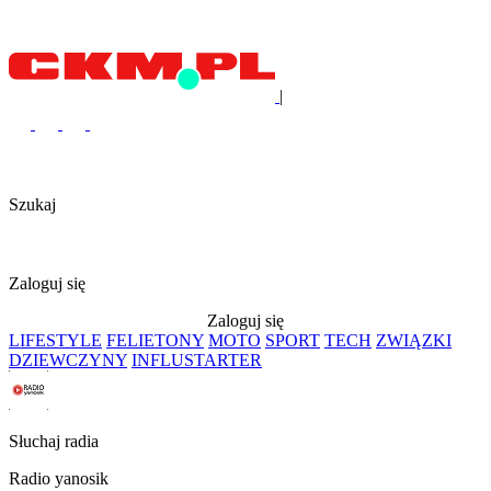
|
Szukaj
Zaloguj się
Zaloguj się
LIFESTYLE
FELIETONY
MOTO
SPORT
TECH
ZWIĄZKI
DZIEWCZYNY
INFLUSTARTER
Słuchaj radia
Radio yanosik