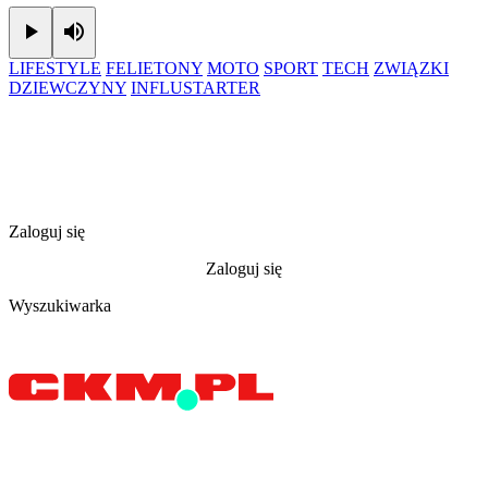
Play
Mute
LIFESTYLE
FELIETONY
MOTO
SPORT
TECH
ZWIĄZKI
DZIEWCZYNY
INFLUSTARTER
Zaloguj się
Zaloguj się
Wyszukiwarka