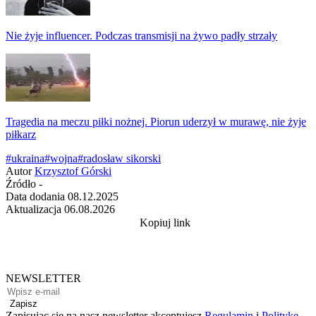
Nie żyje influencer. Podczas transmisji na żywo padły strzały
Tragedia na meczu piłki nożnej. Piorun uderzył w murawę, nie żyje
piłkarz
#ukraina
#wojna
#radosław sikorski
Autor
Krzysztof Górski
Źródło
-
Data dodania
08.12.2025
Aktualizacja
06.08.2026
Kopiuj link
NEWSLETTER
Zapisz
Zapisując się na nasz newsletter akceptujesz
Regulamin
i
Politykę