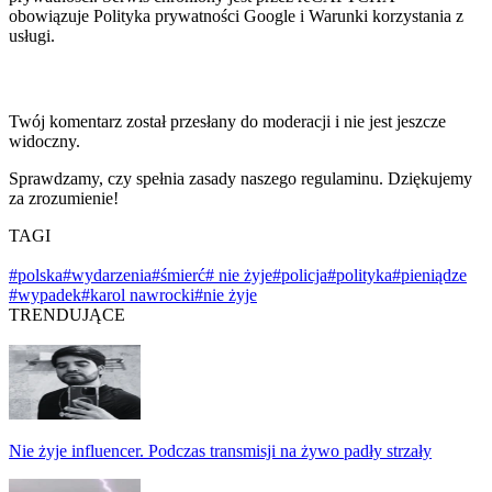
obowiązuje Polityka prywatności Google i Warunki korzystania z
usługi.
Twój komentarz został przesłany do moderacji i nie jest jeszcze
widoczny.
Sprawdzamy, czy spełnia zasady naszego regulaminu. Dziękujemy
za zrozumienie!
TAGI
#polska
#wydarzenia
#śmierć
# nie żyje
#policja
#polityka
#pieniądze
#wypadek
#karol nawrocki
#nie żyje
TRENDUJĄCE
Nie żyje influencer. Podczas transmisji na żywo padły strzały