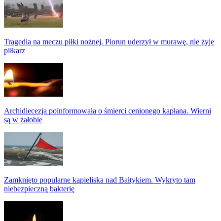
Tragedia na meczu piłki nożnej. Piorun uderzył w murawę, nie żyje
piłkarz
Archidiecezja poinformowała o śmierci cenionego kapłana. Wierni
są w żałobie
Zamknięto popularne kąpieliska nad Bałtykiem. Wykryto tam
niebezpieczną bakterię