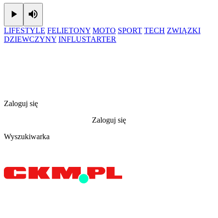
Play
Mute
LIFESTYLE
FELIETONY
MOTO
SPORT
TECH
ZWIĄZKI
DZIEWCZYNY
INFLUSTARTER
Zaloguj się
Zaloguj się
Wyszukiwarka