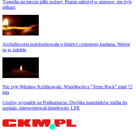
Tragedia na meczu piłki nożnej. Piorun uderzył w murawę, nie żyje
piłkarz
Archidiecezja poinformowała o śmierci cenionego kapłana. Wierni
są w żałobie
Nie żyje Wiesław Królikowski. Współtwórca "Teraz Rock” miał 72
lata
Groźny wypadek na Podkarpaciu. Dwójka nastolatków trafiła do
szpitala, interweniował śmigłowiec LPR