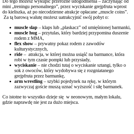
Do tego możesz wykupić przeróżne udogodnienia – zaczynając od
mini „treningu personalnego”, przez wyciskanie grejpfruta wprost
do kieliszka, aż po niecodzienne atrakcje opłacane „muscle coins”.
Za tą barową walutę możesz uatrakcyjnić swój pobyt o:
muscle slap
– klaps lub „plaskacz” od umięśnionej barmanki,
muscle hug
– przytulas, który bardziej przypomina duszenie
rodem z MMA,
flex show
– prywatny pokaz rodem z zawodów
kulturystycznych,
ride
– atrakcja, w której można usiąść na barmance, która
robi w tym czasie pompki lub przysiady,
wyciskanie
– nie chodzi tutaj o wyciskanie sztangi, tylko o
sok z owoców, który wydobywa się z rozgniatanego
grejpfruta przez barmankę,
arm wrestling
– szybki pojedynek na rękę, w którym
zazwyczaj goście muszą uznać wyższość i siłę barmanek.
Co istotne to wszystko dzieje się w neonowym, małym lokalu,
gdzie naprawdę nie jest za dużo miejsca.