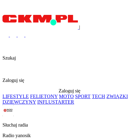
|
Szukaj
Zaloguj się
Zaloguj się
LIFESTYLE
FELIETONY
MOTO
SPORT
TECH
ZWIĄZKI
DZIEWCZYNY
INFLUSTARTER
Słuchaj radia
Radio yanosik