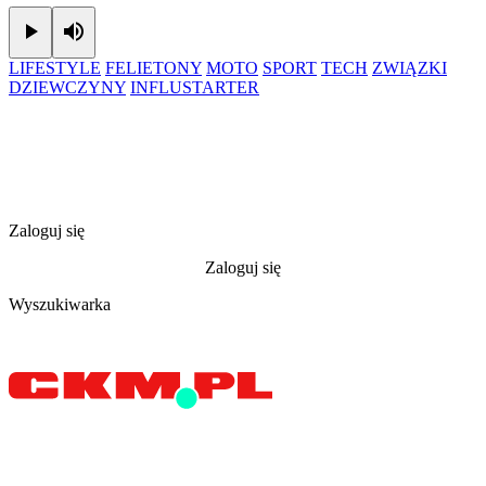
Play
Mute
LIFESTYLE
FELIETONY
MOTO
SPORT
TECH
ZWIĄZKI
DZIEWCZYNY
INFLUSTARTER
Zaloguj się
Zaloguj się
Wyszukiwarka