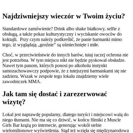
Najdziwniejszy wieczór w Twoim życiu?
Standardowe zamówienie? Drink albo shake białkowy, selfie z
obsługą, a także pokaz kulturystyczny i wyciskanie owoców do
koktajli. Przy czym należy podkreślić, że panie barmanki mimo
tego, iż wyglądają „groźnie” są uśmiechnięte i miłe.
Choć, w przeciwieństwie do innych barów, tutaj raczej ochrona nie
jest potrzebna. W tym miejscu nikt nie będzie pyskował obsłudze.
Nawet tym panom, których ponosi po alkoholu instynkt
samozachowawczy podpowie, że z tutejszymi barmankami się nie
zadziera. Wszak w zespole tego lokalu znajdziemy wiele
zawodniczek MMA.
Jak tam się dostać i zarezerwować
wizytę?
Lokal jest naprawdę popularny, dlatego turyści i miejscowi walą do
niego tłumami. Nie ma się co dziwić, w końcu filmiki z Muscle
Girls Bar krążą po internecie, generując wokół siebie
wielomilionowe wyświetlenia.
Stąd też wzięła się międzynarodowa