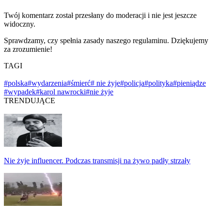
Twój komentarz został przesłany do moderacji i nie jest jeszcze
widoczny.
Sprawdzamy, czy spełnia zasady naszego regulaminu. Dziękujemy
za zrozumienie!
TAGI
#polska
#wydarzenia
#śmierć
# nie żyje
#policja
#polityka
#pieniądze
#wypadek
#karol nawrocki
#nie żyje
TRENDUJĄCE
Nie żyje influencer. Podczas transmisji na żywo padły strzały