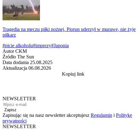
Tragedia na meczu piłki nożnej. Piorun uderzył w murawę, nie żyje
piłkarz
#picie alkoholu
#imprezy
#Japonia
Autor
CKM
Źródło
The Sun
Data dodania
25.08.2025
Aktualizacja
06.08.2026
Kopiuj link
NEWSLETTER
Zapisz
Zapisując się na nasz newsletter akceptujesz
Regulamin
i
Politykę
prywatności
NEWSLETTER