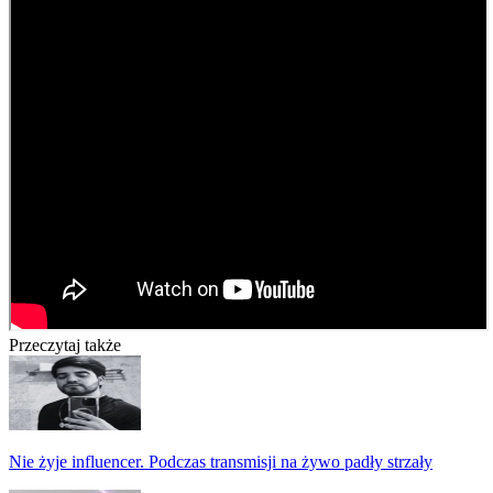
Przeczytaj także
Nie żyje influencer. Podczas transmisji na żywo padły strzały