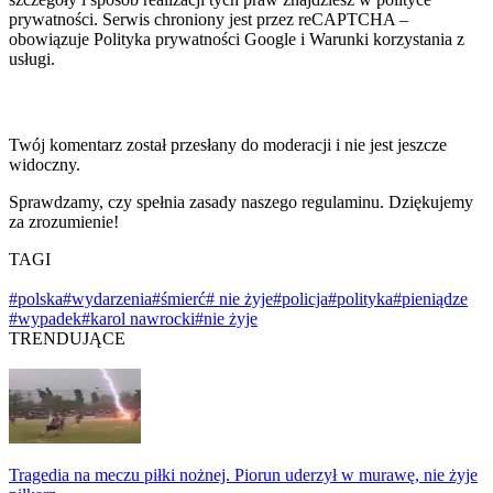
prywatności. Serwis chroniony jest przez reCAPTCHA –
obowiązuje Polityka prywatności Google i Warunki korzystania z
usługi.
Twój komentarz został przesłany do moderacji i nie jest jeszcze
widoczny.
Sprawdzamy, czy spełnia zasady naszego regulaminu. Dziękujemy
za zrozumienie!
TAGI
#polska
#wydarzenia
#śmierć
# nie żyje
#policja
#polityka
#pieniądze
#wypadek
#karol nawrocki
#nie żyje
TRENDUJĄCE
Tragedia na meczu piłki nożnej. Piorun uderzył w murawę, nie żyje