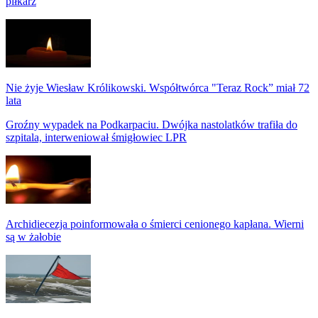
piłkarz
Nie żyje Wiesław Królikowski. Współtwórca "Teraz Rock” miał 72
lata
Groźny wypadek na Podkarpaciu. Dwójka nastolatków trafiła do
szpitala, interweniował śmigłowiec LPR
Archidiecezja poinformowała o śmierci cenionego kapłana. Wierni
są w żałobie