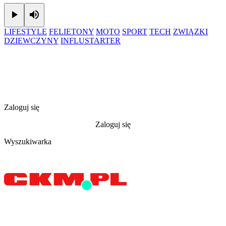
Play
Mute
LIFESTYLE
FELIETONY
MOTO
SPORT
TECH
ZWIĄZKI
DZIEWCZYNY
INFLUSTARTER
Zaloguj się
Zaloguj się
Wyszukiwarka