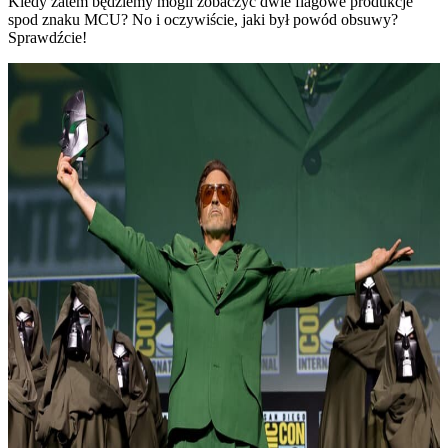
Kiedy zatem będziemy mogli zobaczyć dwie flagowe produkcje
spod znaku MCU? No i oczywiście, jaki był powód obsuwy?
Sprawdźcie!