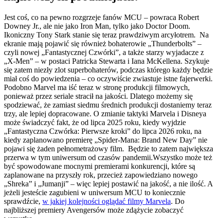
Jest coś, co na pewno rozgrzeje fanów MCU – powraca Robert
Downey Jr., ale nie jako Iron Man, tylko jako Doctor Doom.
Ikoniczny Tony Stark stanie się teraz prawdziwym arcyłotrem. Na
ekranie mają pojawić się również bohaterowie „Thunderbolts” –
czyli nowej „Fantastycznej Czwórki”, a także starzy wyjadacze z
„X-Men” – w postaci Patricka Stewarta i Iana McKellena. Szykuje
się zatem niezły zlot superbohaterów, podczas którego każdy będzie
miał coś do powiedzenia – co oczywiście zwiastuje istne fajerwerki.
Podobno Marvel ma iść teraz w stronę produkcji filmowych,
ponieważ przez seriale stracił na jakości. Dlatego możemy się
spodziewać, że zamiast siedmu średnich produkcji dostaniemy teraz
trzy, ale lepiej dopracowane. O zmianie taktyki Marvela i Disneya
może świadczyć fakt, że od lipca 2025 roku, kiedy wyjdzie
„Fantastyczna Czwórka: Pierwsze kroki” do lipca 2026 roku, na
kiedy zaplanowano premierę „Spider-Mana: Brand New Day” nie
pojawi się żaden pełnometrażowy film. Będzie to zatem największa
przerwa w tym uniwersum od czasów pandemii.Wszystko może też
być spowodowane mocnymi premierami konkurencji, które są
zaplanowane na przyszły rok, przecież zapowiedziano nowego
„Shreka” i „Jumanji” – więc lepiej postawić na jakość, a nie ilość. A
jeżeli jesteście zagubieni w uniwersum MCU to koniecznie
sprawdźcie,
w jakiej kolejności oglądać filmy Marvela
. Do
najbliższej premiery Avengersów może zdążycie zobaczyć