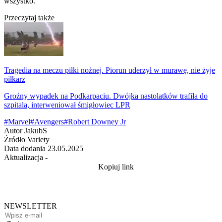
wszystko.
Przeczytaj także
Tragedia na meczu piłki nożnej. Piorun uderzył w murawę, nie żyje
piłkarz
Groźny wypadek na Podkarpaciu. Dwójka nastolatków trafiła do
szpitala, interweniował śmigłowiec LPR
#Marvel
#Avengers
#Robert Downey Jr
Autor
JakubS
Źródło
Variety
Data dodania
23.05.2025
Aktualizacja
-
Kopiuj link
NEWSLETTER