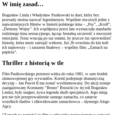
W imię zasad…
Bogusław Linda i Władysław Pasikowski to duet, który bez
przesady można nazwać legendarnym. Wspólnie stworzyli jedne z
najważniejszych filmów w historii polskiego kina – „Psy”, „Kroll”,
„Demony Wojny”. Ich współpraca przez lata wyznaczała standardy
rodzimego kina sensacyjnego, łącząc brutalną szczerość z mocnymi
emocjami. Teraz wracają po raz ostatni, by jeszcze raz opowiedzieć
historię, która może zatrząść widzem. Już 26 września do kin trafi
ich najnowszy – i zarazem finałowy – wspólny film: „Zamach na
papieża”.
Thriller z historią w tle
Film Pasikowskiego przenosi widza do roku 1981, w sam środek
zimnowojennej gry wywiadów. Kreml podejmuje dramatyczną
decyzję – Jan Paweł II ma zostać wyeliminowany. Do akcji zostaje
zaangażowany Konstanty "Bruno" Brusicki (w tej roli Bogusław
Linda), były snajper, żywa legenda służb specjalnych. Jego misją
jest nie tyle przeprowadzenie samego zamachu, co zatarcie
wszelkich śladów i zlikwidowanie zamachowca – słynnego Alego
Agcy.
"Zamach na papieża" to film o człowieku postawionym w sytuacji