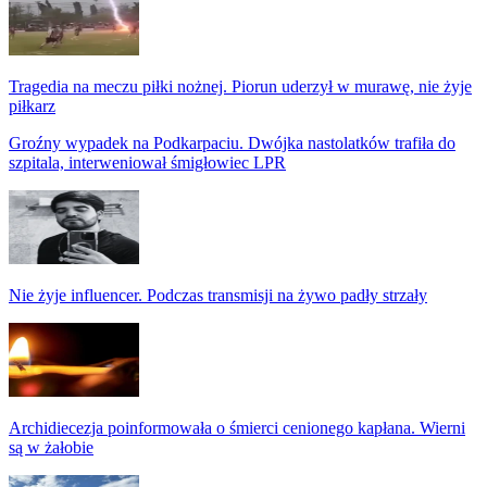
Tragedia na meczu piłki nożnej. Piorun uderzył w murawę, nie żyje
piłkarz
Groźny wypadek na Podkarpaciu. Dwójka nastolatków trafiła do
szpitala, interweniował śmigłowiec LPR
Nie żyje influencer. Podczas transmisji na żywo padły strzały
Archidiecezja poinformowała o śmierci cenionego kapłana. Wierni
są w żałobie