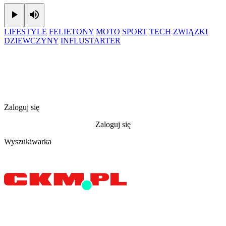
Play
Mute
LIFESTYLE
FELIETONY
MOTO
SPORT
TECH
ZWIĄZKI
DZIEWCZYNY
INFLUSTARTER
Zaloguj się
Zaloguj się
Wyszukiwarka