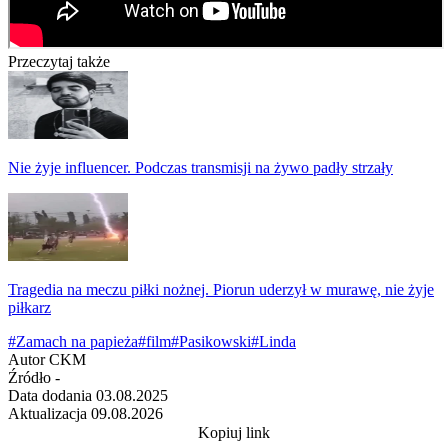
Przeczytaj także
Nie żyje influencer. Podczas transmisji na żywo padły strzały
Tragedia na meczu piłki nożnej. Piorun uderzył w murawę, nie żyje
piłkarz
#Zamach na papieża
#film
#Pasikowski
#Linda
Autor
CKM
Źródło
-
Data dodania
03.08.2025
Aktualizacja
09.08.2026
Kopiuj link