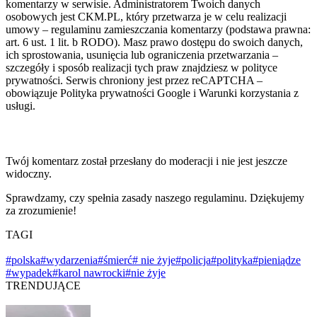
komentarzy w serwisie. Administratorem Twoich danych
osobowych jest CKM.PL, który przetwarza je w celu realizacji
umowy – regulaminu zamieszczania komentarzy (podstawa prawna:
art. 6 ust. 1 lit. b RODO). Masz prawo dostępu do swoich danych,
ich sprostowania, usunięcia lub ograniczenia przetwarzania –
szczegóły i sposób realizacji tych praw znajdziesz w polityce
prywatności. Serwis chroniony jest przez reCAPTCHA –
obowiązuje Polityka prywatności Google i Warunki korzystania z
usługi.
Twój komentarz został przesłany do moderacji i nie jest jeszcze
widoczny.
Sprawdzamy, czy spełnia zasady naszego regulaminu. Dziękujemy
za zrozumienie!
TAGI
#polska
#wydarzenia
#śmierć
# nie żyje
#policja
#polityka
#pieniądze
#wypadek
#karol nawrocki
#nie żyje
TRENDUJĄCE