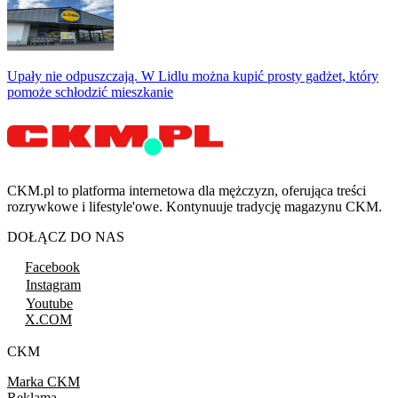
Upały nie odpuszczają. W Lidlu można kupić prosty gadżet, który
pomoże schłodzić mieszkanie
CKM.pl to platforma internetowa dla mężczyzn, oferująca treści
rozrywkowe i lifestyle'owe. Kontynuuje tradycję magazynu CKM.
DOŁĄCZ DO NAS
Facebook
Instagram
Youtube
X.COM
CKM
Marka CKM
Reklama