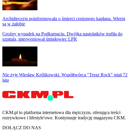
Archidiecezja poinformowała o śmierci cenionego kapłana. Wierni
są w żałobie
Groźny wypadek na Podkarpaciu. Dwójka nastolatków trafiła do
szpitala, interweniował śmigłowiec LPR
Nie żyje Wiesław Królikowski. Współtwórca "Teraz Rock” miał 72
lata
CKM.pl to platforma internetowa dla mężczyzn, oferująca treści
rozrywkowe i lifestyle'owe. Kontynuuje tradycję magazynu CKM.
DOŁĄCZ DO NAS