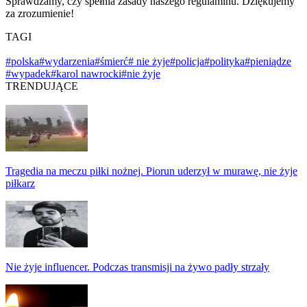
Sprawdzamy, czy spełnia zasady naszego regulaminu. Dziękujemy
za zrozumienie!
TAGI
#polska
#wydarzenia
#śmierć
# nie żyje
#policja
#polityka
#pieniądze
#wypadek
#karol nawrocki
#nie żyje
TRENDUJĄCE
Tragedia na meczu piłki nożnej. Piorun uderzył w murawę, nie żyje
piłkarz
Nie żyje influencer. Podczas transmisji na żywo padły strzały