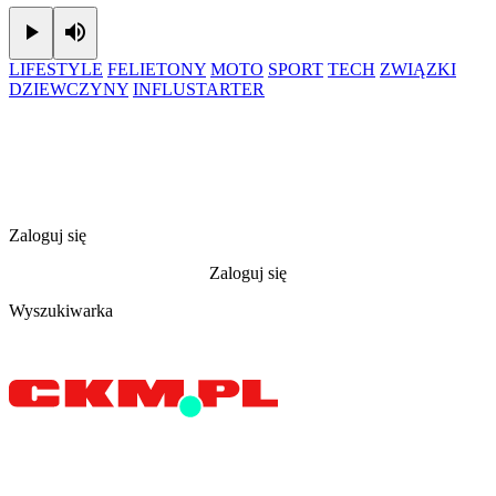
Play
Mute
LIFESTYLE
FELIETONY
MOTO
SPORT
TECH
ZWIĄZKI
DZIEWCZYNY
INFLUSTARTER
Zaloguj się
Zaloguj się
Wyszukiwarka