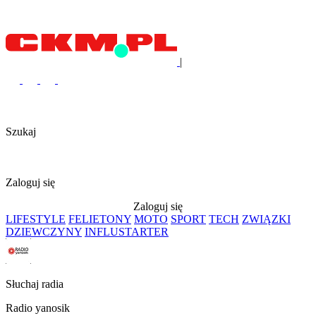
|
Szukaj
Zaloguj się
Zaloguj się
LIFESTYLE
FELIETONY
MOTO
SPORT
TECH
ZWIĄZKI
DZIEWCZYNY
INFLUSTARTER
Słuchaj radia
Radio yanosik