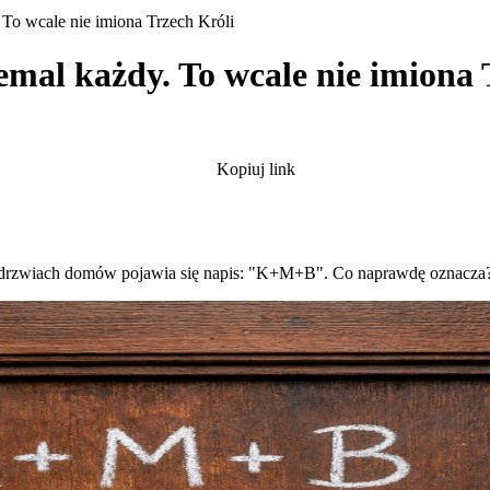
To wcale nie imiona Trzech Króli
al każdy. To wcale nie imiona 
Kopiuj link
 na drzwiach domów pojawia się napis: "K+M+B". Co naprawdę oznacza