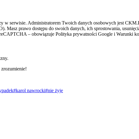
zy w serwisie. Administratorem Twoich danych osobowych jest CKM.PL
O). Masz prawo dostępu do swoich danych, ich sprostowania, usunięcia 
ez reCAPTCHA – obowiązuje Polityka prywatności Google i Warunki kor
czny.
 zrozumienie!
ypadek
#karol nawrocki
#nie żyje