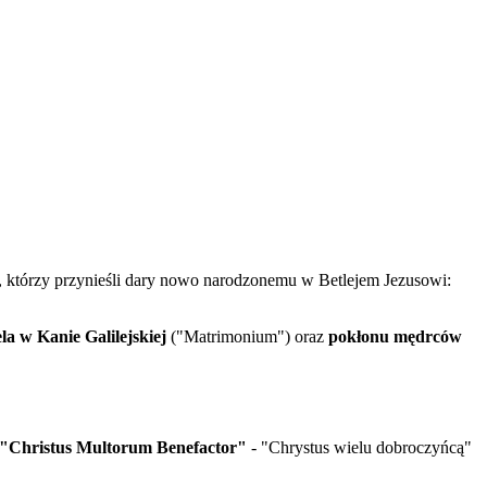
 którzy przynieśli dary nowo narodzonemu w Betlejem Jezusowi:
la w Kanie Galilejskiej
("Matrimonium") oraz
pokłonu mędrców
"Christus Multorum Benefactor"
- "Chrystus wielu dobroczyńcą"