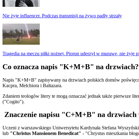
Nie żyje influencer. Podczas transmisji na żywo padły strzały
Tragedia na meczu piłki nożnej. Piorun uderzył w murawę, nie żyje p
Co oznacza napis "K+M+B" na drzwiach?
Napis "K+M+B" zapisywany na drzwiach polskich domów poświęconą k
Kacpra, Melchiora i Baltazara.
Zdaniem teologów litery te mogą oznaczać jednak także pierwsze litery
("Cogito").
Znaczenie napisu "C+M+B" na drzwiach w
Uczeni z warszawskiego Uniwersytetu Kardynała Stefana Wyszyńskie
lub
"Christus Mansionem Benedicat"
- "Chrystus mieszkania błog