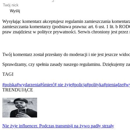
Wyślij
Wysyłając komentarz akceptujesz regulamin zamieszczania komentar
zamieszczania komentarzy (podstawa prawna: art. 6 ust. 1 lit. b ROD
praw znajdziesz w polityce prywatności. Serwis chroniony jest prz
Twój komentarz został przesłany do moderacji i nie jest jeszcze wido
Sprawdzamy, czy spełnia zasady naszego regulaminu. Dziękujemy za
TAGI
#polska
#wydarzenia
#śmierć
# nie żyje
#policja
#polityka
#pieniądze
#w
TRENDUJĄCE
Nie żyje influencer. Podczas transmisji na żywo padły strzały