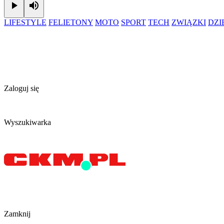
Play
Mute
LIFESTYLE
FELIETONY
MOTO
SPORT
TECH
ZWIĄZKI
DZ
Zaloguj się
Wyszukiwarka
Zamknij