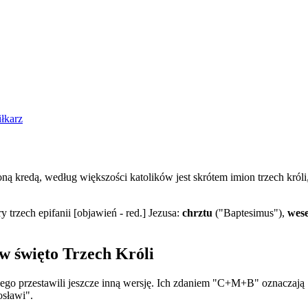
iłkarz
redą, według większości katolików jest skrótem imion trzech króli,
 trzech epifanii [objawień - red.] Jezusa:
chrztu
("Baptesimus"),
wese
 święto Trzech Króli
go przestawili jeszcze inną wersję. Ich zdaniem "C+M+B" oznaczają
osławi".