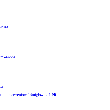
iłkarz
 w żałobie
ata
tala, interweniował śmigłowiec LPR