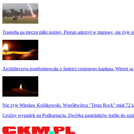
Tragedia na meczu piłki nożnej. Piorun uderzył w murawę, nie żyje p
Archidiecezja poinformowała o śmierci cenionego kapłana. Wierni są
Nie żyje Wiesław Królikowski. Współtwórca "Teraz Rock” miał 72 l
Groźny wypadek na Podkarpaciu. Dwójka nastolatków trafiła do szpi