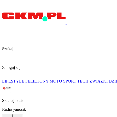
|
Szukaj
Zaloguj się
LIFESTYLE
FELIETONY
MOTO
SPORT
TECH
ZWIĄZKI
DZ
Słuchaj radia
Radio yanosik