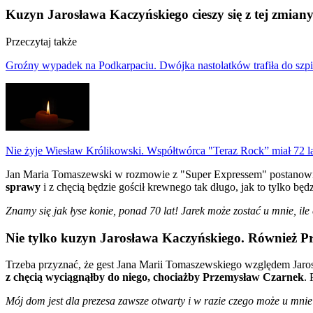
Kuzyn Jarosława Kaczyńskiego cieszy się z tej zmian
Przeczytaj także
Groźny wypadek na Podkarpaciu. Dwójka nastolatków trafiła do szpi
Nie żyje Wiesław Królikowski. Współtwórca "Teraz Rock” miał 72 l
Jan Maria Tomaszewski w rozmowie z "Super Expressem" postanowił w
sprawy
i z chęcią będzie gościł krewnego tak długo, jak to tylko będ
Znamy się jak łyse konie, ponad 70 lat! Jarek może zostać u mnie, ile 
Nie tylko kuzyn Jarosława Kaczyńskiego. Również Pr
Trzeba przyznać, że gest Jana Marii Tomaszewskiego względem Jaros
z chęcią wyciągnąłby do niego, chociażby Przemysław Czarnek
.
Mój dom jest dla prezesa zawsze otwarty i w razie czego może u mni