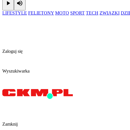
Play
Mute
LIFESTYLE
FELIETONY
MOTO
SPORT
TECH
ZWIĄZKI
DZ
Zaloguj się
Wyszukiwarka
Zamknij