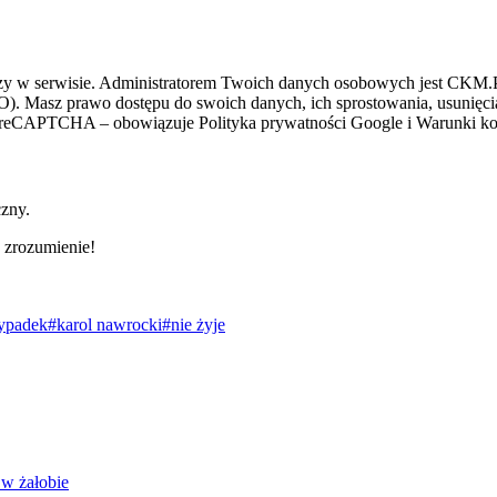
zy w serwisie. Administratorem Twoich danych osobowych jest CKM.PL
O). Masz prawo dostępu do swoich danych, ich sprostowania, usunięcia 
ez reCAPTCHA – obowiązuje Polityka prywatności Google i Warunki kor
czny.
 zrozumienie!
ypadek
#karol nawrocki
#nie żyje
 w żałobie