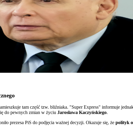
cznego
 zamieszkuje tam część tzw. bliźniaka. "Super Express" informuje je
się do pewnych zmian w życiu
Jarosława Kaczyńskiego
.
oniło prezesa PiS do podjęcia ważnej decyzji. Okazuje się, że
polityk 