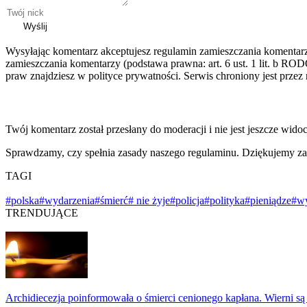
Wyślij
Wysyłając komentarz akceptujesz regulamin zamieszczania komentar
zamieszczania komentarzy (podstawa prawna: art. 6 ust. 1 lit. b ROD
praw znajdziesz w polityce prywatności. Serwis chroniony jest prz
Twój komentarz został przesłany do moderacji i nie jest jeszcze wido
Sprawdzamy, czy spełnia zasady naszego regulaminu. Dziękujemy za
TAGI
#polska
#wydarzenia
#śmierć
# nie żyje
#policja
#polityka
#pieniądze
#w
TRENDUJĄCE
Archidiecezja poinformowała o śmierci cenionego kapłana. Wierni są