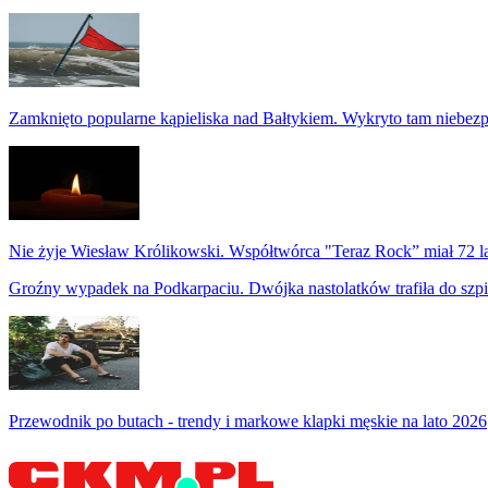
Zamknięto popularne kąpieliska nad Bałtykiem. Wykryto tam niebezp
Nie żyje Wiesław Królikowski. Współtwórca "Teraz Rock” miał 72 l
Groźny wypadek na Podkarpaciu. Dwójka nastolatków trafiła do szpi
Przewodnik po butach - trendy i markowe klapki męskie na lato 2026