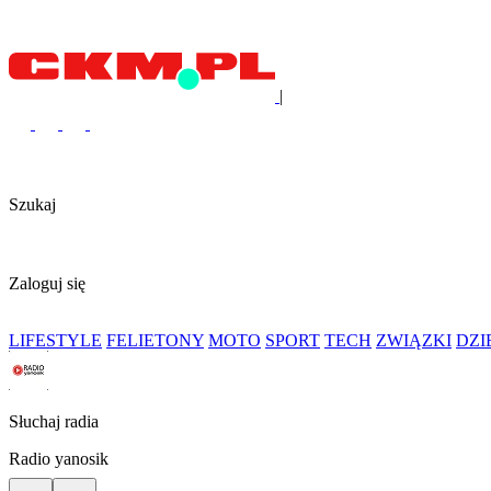
|
Szukaj
Zaloguj się
LIFESTYLE
FELIETONY
MOTO
SPORT
TECH
ZWIĄZKI
DZ
Słuchaj radia
Radio yanosik