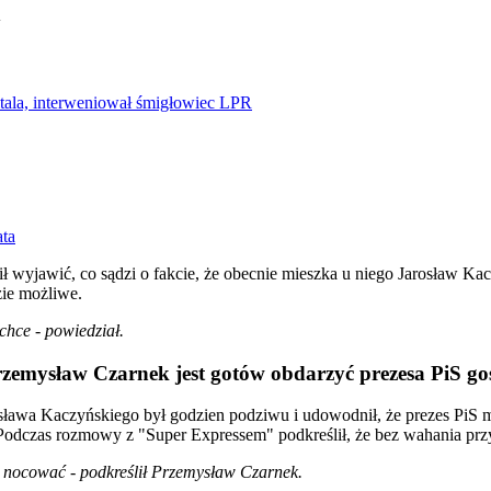
y
tala, interweniował śmigłowiec LPR
ata
yjawić, co sądzi o fakcie, że obecnie mieszka u niego Jarosław Kacz
zie możliwe.
chce - powiedział.
zemysław Czarnek jest gotów obdarzyć prezesa PiS go
ława Kaczyńskiego był godzien podziwu i udowodnił, że prezes PiS mo
 Podczas rozmowy z "Super Expressem" podkreślił, że bez wahania przy
e nocować - podkreślił Przemysław Czarnek.