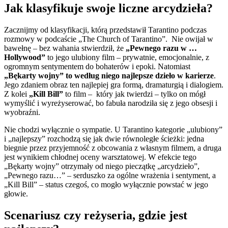
Jak klasyfikuje swoje liczne arcydzieła?
Zacznijmy od klasyfikacji, którą przedstawił Tarantino podczas
rozmowy w podcaście „The Church of Tarantino”. Nie owijał w
bawełnę – bez wahania stwierdził, że
„Pewnego razu w …
Hollywood”
to jego ulubiony film – prywatnie, emocjonalnie, z
ogromnym sentymentem do bohaterów i epoki. Natomiast
„Bękarty wojny” to według niego najlepsze dzieło w karierze
.
Jego zdaniem obraz ten najlepiej gra formą, dramaturgią i dialogiem.
Z kolei
„Kill Bill”
to film – który jak twierdzi – tylko on mógł
wymyślić i wyreżyserować, bo fabuła narodziła się z jego obsesji i
wyobraźni.
Nie chodzi wyłącznie o sympatie. U Tarantino kategorie „ulubiony”
i „najlepszy” rozchodzą się jak dwie równoległe ścieżki: jedna
biegnie przez przyjemność z obcowania z własnym filmem, a druga
jest wynikiem chłodnej oceny warsztatowej. W efekcie tego
„Bękarty wojny” otrzymały od niego pieczątkę „arcydzieło”,
„Pewnego razu…” – serduszko za ogólne wrażenia i sentyment, a
„Kill Bill” – status czegoś, co mogło wyłącznie powstać w jego
głowie.
Scenariusz czy reżyseria, gdzie jest