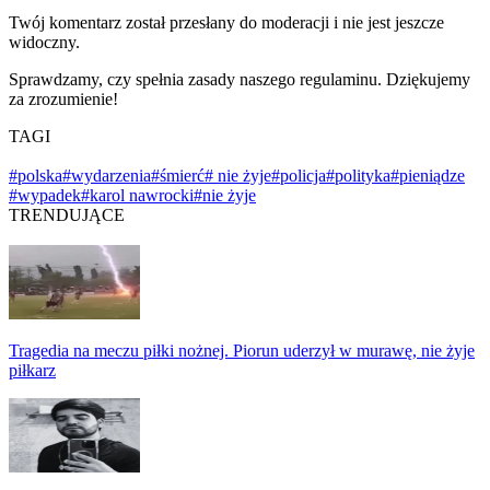
Twój komentarz został przesłany do moderacji i nie jest jeszcze
widoczny.
Sprawdzamy, czy spełnia zasady naszego regulaminu. Dziękujemy
za zrozumienie!
TAGI
#polska
#wydarzenia
#śmierć
# nie żyje
#policja
#polityka
#pieniądze
#wypadek
#karol nawrocki
#nie żyje
TRENDUJĄCE
Tragedia na meczu piłki nożnej. Piorun uderzył w murawę, nie żyje
piłkarz