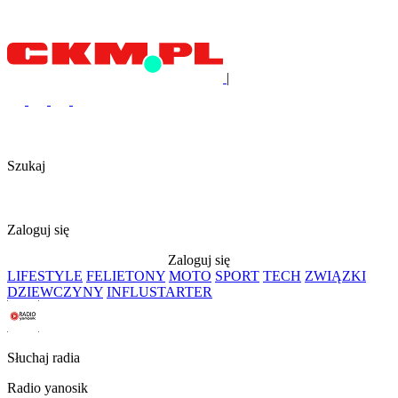
|
Szukaj
Zaloguj się
Zaloguj się
LIFESTYLE
FELIETONY
MOTO
SPORT
TECH
ZWIĄZKI
DZIEWCZYNY
INFLUSTARTER
Słuchaj radia
Radio yanosik