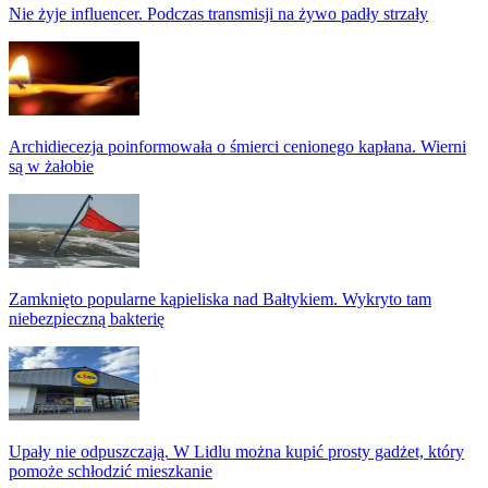
Nie żyje influencer. Podczas transmisji na żywo padły strzały
Archidiecezja poinformowała o śmierci cenionego kapłana. Wierni
są w żałobie
Zamknięto popularne kąpieliska nad Bałtykiem. Wykryto tam
niebezpieczną bakterię
Upały nie odpuszczają. W Lidlu można kupić prosty gadżet, który
pomoże schłodzić mieszkanie