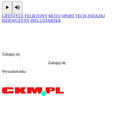
Play
Mute
LIFESTYLE
FELIETONY
MOTO
SPORT
TECH
ZWIĄZKI
DZIEWCZYNY
INFLUSTARTER
Zaloguj się
Zaloguj się
Wyszukiwarka