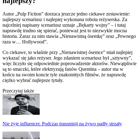
najlepszy?
Autor „Pulp Fiction” dorzuca jeszcze jedno ciekawe zestawienie:
najlepszy scenariusz i najlepiej wykonana robota reżyserska. Za
najcelniej napisany scenariusz uznaje „Bękarty wojny” – i tutaj
naprawdę trudno się spierać, ponieważ jest to niezwykle mocna
historia. Zaraz za nim stawia „Nienawistną ósemkę” oraz „Pewnego
razu w… Hollywood”.
Co ciekawe, to właśnie przy „Nienawistnej ósemce” miał najlepiej
wykazać się jako reżyser. Jego zdaniem scenariusz był „sztywny”,
więc liczyło się odpowiednie poprowadzenie aktorów. Niewątpliwie
są to smaczki, które elektryzują fanów Quentina – autor ma w
końcu na swoim koncie tyle znakomitych filmów, że naprawdę
ciężko wybrać najlepsze tytuły.
Przeczytaj także
Nie żyje influencer. Podczas transmisji na żywo padły strzały