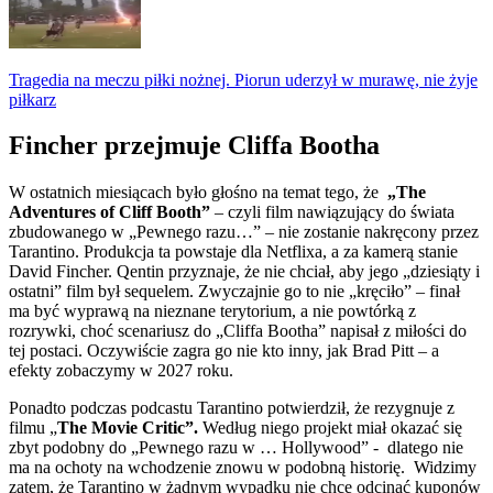
Tragedia na meczu piłki nożnej. Piorun uderzył w murawę, nie żyje
piłkarz
Fincher przejmuje Cliffa Bootha
W ostatnich miesiącach było głośno na temat tego, że
„The
Adventures of Cliff Booth”
– czyli film nawiązujący do świata
zbudowanego w „Pewnego razu…” – nie zostanie nakręcony przez
Tarantino. Produkcja ta powstaje dla Netflixa, a za kamerą stanie
David Fincher. Qentin przyznaje, że nie chciał, aby jego „dziesiąty i
ostatni” film był sequelem. Zwyczajnie go to nie „kręciło” – finał
ma być wyprawą na nieznane terytorium, a nie powtórką z
rozrywki, choć scenariusz do „Cliffa Bootha” napisał z miłości do
tej postaci. Oczywiście zagra go nie kto inny, jak Brad Pitt – a
efekty zobaczymy w 2027 roku.
Ponadto podczas podcastu Tarantino potwierdził, że rezygnuje z
filmu „
The Movie Critic”.
Według niego projekt miał okazać się
zbyt podobny do „Pewnego razu w … Hollywood” - dlatego nie
ma na ochoty na wchodzenie znowu w podobną historię. Widzimy
zatem, że Tarantino w żadnym wypadku nie chce odcinać kuponów