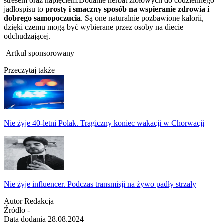
stresem oraz napięciem.
Dodanie herbat ziołowych do codziennego
jadłospisu to
prosty i smaczny sposób na wspieranie zdrowia i
dobrego samopoczucia
. Są one naturalnie pozbawione kalorii,
dzięki czemu mogą być wybierane przez osoby na diecie
odchudzającej.
Artkuł sponsorowany
Przeczytaj także
Nie żyje 40-letni Polak. Tragiczny koniec wakacji w Chorwacji
Nie żyje influencer. Podczas transmisji na żywo padły strzały
Autor
Redakcja
Źródło
-
Data dodania
28.08.2024