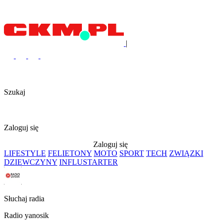
|
Szukaj
Zaloguj się
Zaloguj się
LIFESTYLE
FELIETONY
MOTO
SPORT
TECH
ZWIĄZKI
DZIEWCZYNY
INFLUSTARTER
Słuchaj radia
Radio yanosik