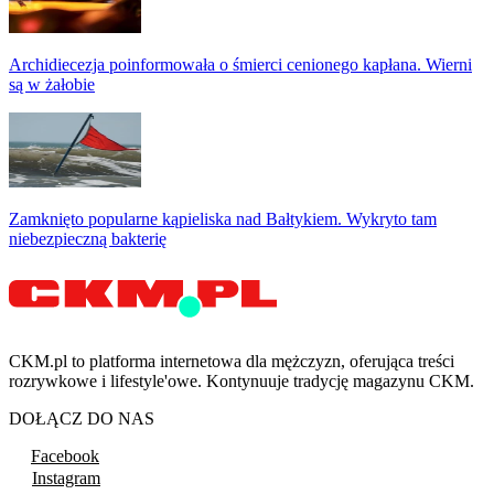
Archidiecezja poinformowała o śmierci cenionego kapłana. Wierni
są w żałobie
Zamknięto popularne kąpieliska nad Bałtykiem. Wykryto tam
niebezpieczną bakterię
CKM.pl to platforma internetowa dla mężczyzn, oferująca treści
rozrywkowe i lifestyle'owe. Kontynuuje tradycję magazynu CKM.
DOŁĄCZ DO NAS
Facebook
Instagram