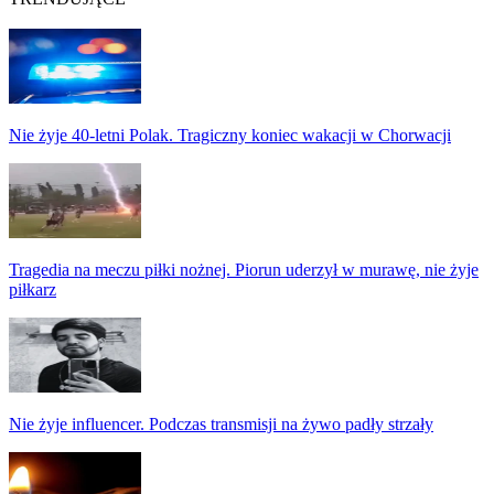
Nie żyje 40-letni Polak. Tragiczny koniec wakacji w Chorwacji
Tragedia na meczu piłki nożnej. Piorun uderzył w murawę, nie żyje
piłkarz
Nie żyje influencer. Podczas transmisji na żywo padły strzały