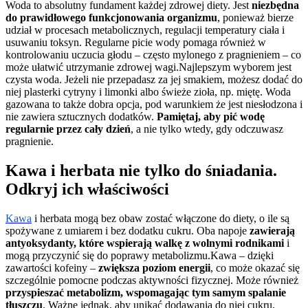
Woda to absolutny fundament każdej zdrowej diety. Jest
niezbędna
do prawidłowego funkcjonowania organizmu
, ponieważ bierze
udział w procesach metabolicznych, regulacji temperatury ciała i
usuwaniu toksyn. Regularne picie wody pomaga również w
kontrolowaniu uczucia głodu – często mylonego z pragnieniem – co
może ułatwić utrzymanie zdrowej wagi.
Najlepszym wyborem jest
czysta woda. Jeżeli nie przepadasz za jej smakiem, możesz dodać do
niej plasterki cytryny i limonki albo świeże zioła, np. miętę. Woda
gazowana to także dobra opcja, pod warunkiem że jest niesłodzona i
nie zawiera sztucznych dodatków.
Pamiętaj, aby pić wodę
regularnie przez cały dzień
, a nie tylko wtedy, gdy odczuwasz
pragnienie.
Kawa i herbata nie tylko do śniadania.
Odkryj ich właściwości
Kawa
i herbata mogą bez obaw zostać włączone do diety, o ile są
spożywane z umiarem i bez dodatku cukru. Oba napoje
zawierają
antyoksydanty, które wspierają walkę z wolnymi rodnikami
i
mogą przyczynić się do poprawy metabolizmu.
Kawa – dzięki
zawartości kofeiny –
zwiększa poziom energii
, co może okazać się
szczególnie pomocne podczas aktywności fizycznej. Może również
przyspieszać metabolizm, wspomagając tym samym spalanie
tłuszczu
. Ważne jednak, aby unikać dodawania do niej cukru,