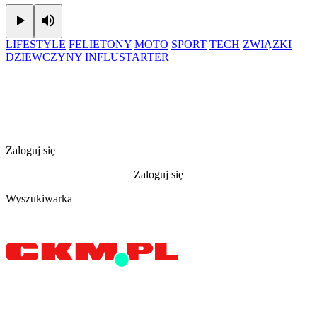
Play
Mute
LIFESTYLE
FELIETONY
MOTO
SPORT
TECH
ZWIĄZKI
DZIEWCZYNY
INFLUSTARTER
Zaloguj się
Zaloguj się
Wyszukiwarka