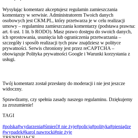
Wysyłając komentarz akceptujesz regulamin zamieszczania
komentarzy w serwisie. Administratorem Twoich danych
osobowych jest CKM.PL, który przetwarza je w celu realizacji
umowy – regulaminu zamieszczania komentarzy (podstawa prawna:
art. 6 ust. 1 lit. b RODO). Masz prawo dostępu do swoich danych,
ich sprostowania, usunięcia lub ograniczenia przetwarzania –
szczegóły i sposób realizacji tych praw znajdziesz w polityce
prywatności. Serwis chroniony jest przez reCAPTCHA –
obowiązuje Polityka prywatności Google i Warunki korzystania z
usługi.
Twój komentarz został przesłany do moderacji i nie jest jeszcze
widoczny.
Sprawdzamy, czy spełnia zasady naszego regulaminu. Dziękujemy
za zrozumienie!
TAGI
#polska
#wydarzenia
#śmierć
# nie żyje
#policja
#polityka
#pieniądze
#wypadek
#karol nawrocki
#nie żyje
TRENDUJĄCE