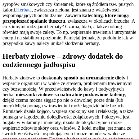
syropów smakowych czy śmietanek, które są źródłem tzw. pustych
kalorii.
Herbata
, zwłaszcza zielona, jest znana z właściwości
wspomagających odchudzanie. Zawiera
katechiny, które mogą
przyspieszać spalanie tłuszczu
, zwłaszcza w okolicach brzucha. A
co z innymi rodzajami herbaty? Czarna, biała, a także oolong
również mają swoje zalety. To np. wspieranie trawienia i utrzymanie
energii na stabilnym poziomie. Pamiętaj jednak, że podobnie jak w
przypadku kawy należy unikać słodzenia herbaty.
Herbaty ziołowe – zdrowy dodatek do
codziennego jadłospisu
Herbaty ziołowe to
doskonały sposób na urozmaicenie diety
i
wsparcie organizmu w walce ze stresem, problemami trawiennymi
czy bezsennością. W przeciwieństwie do kawy i tradycyjnych
herbat
mieszanki ziołowe są naturalnie pozbawione kofeiny
,
dzięki czemu można sięgać po nie o dowolnej porze dnia (lub
nocy).
Mięta pomaga w trawieniu i może łagodzić bóle brzucha.
Rumianek działa kojąco, wspiera spokojny sen i relaksację, a także
pomaga w łagodzeniu dolegliwości żołądkowych. Pokrzywa jest
bogata w witaminy i minerały, działa detoksykacyjnie i może
wspierać zdrowie skóry oraz włosów. Z kolei melisa jest znana ze
swoich właściwości uspokajających i może pomóc w walce ze