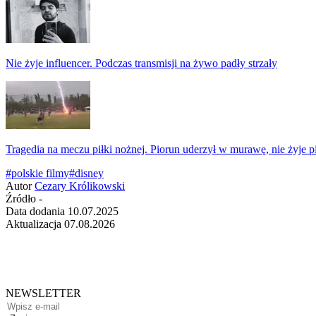
Nie żyje influencer. Podczas transmisji na żywo padły strzały
Tragedia na meczu piłki nożnej. Piorun uderzył w murawę, nie żyje p
#polskie filmy
#disney
Autor
Cezary Królikowski
Źródło
-
Data dodania
10.07.2025
Aktualizacja
07.08.2026
NEWSLETTER