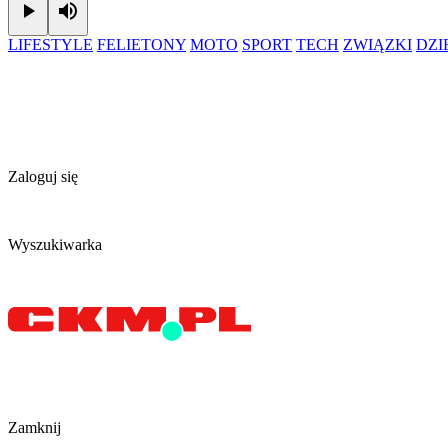
Play
Mute
LIFESTYLE
FELIETONY
MOTO
SPORT
TECH
ZWIĄZKI
DZ
Zaloguj się
Wyszukiwarka
Zamknij