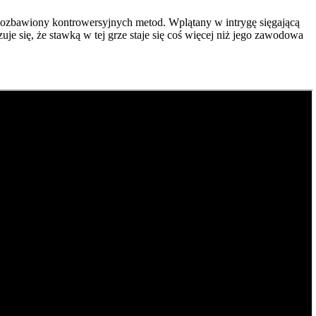
iepozbawiony kontrowersyjnych metod. Wplątany w intrygę sięgającą
je się, że stawką w tej grze staje się coś więcej niż jego zawodowa