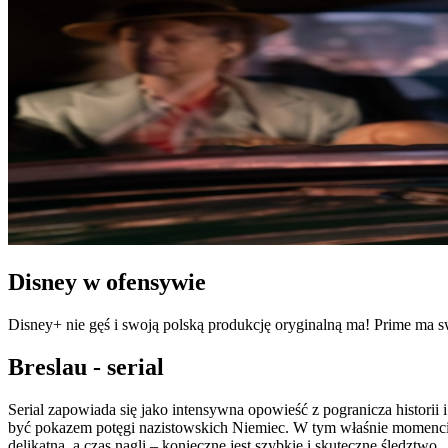
Disney w ofensywie
Disney+ nie gęś i swoją polską produkcję oryginalną ma! Prime ma sw
Breslau - serial
Serial zapowiada się jako intensywna opowieść z pogranicza historii 
być pokazem potęgi nazistowskich Niemiec. W tym właśnie momencie
delikatna, a czas nagli – konieczne jest szybkie i skuteczne śledztwo.