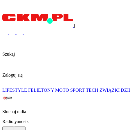
|
Szukaj
Zaloguj się
LIFESTYLE
FELIETONY
MOTO
SPORT
TECH
ZWIĄZKI
DZ
Słuchaj radia
Radio yanosik