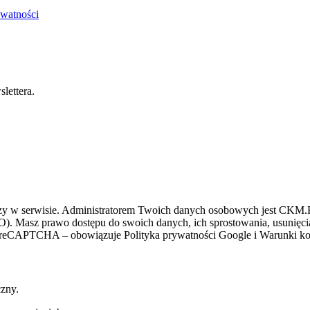
ywatności
lettera.
zy w serwisie. Administratorem Twoich danych osobowych jest CKM.PL
O). Masz prawo dostępu do swoich danych, ich sprostowania, usunięcia 
ez reCAPTCHA – obowiązuje Polityka prywatności Google i Warunki kor
czny.