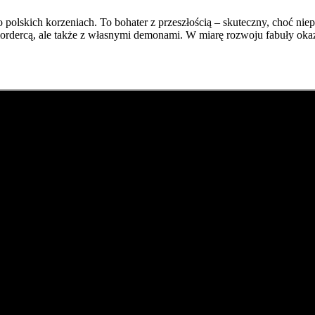
o polskich korzeniach. To bohater z przeszłością – skuteczny, choć n
mordercą, ale także z własnymi demonami. W miarę rozwoju fabuły okazu