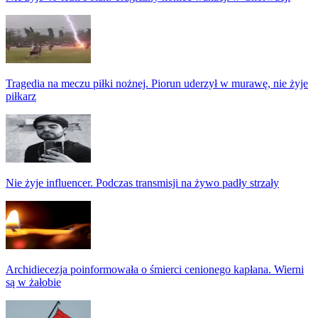
Tragedia na meczu piłki nożnej. Piorun uderzył w murawę, nie żyje
piłkarz
Nie żyje influencer. Podczas transmisji na żywo padły strzały
Archidiecezja poinformowała o śmierci cenionego kapłana. Wierni
są w żałobie