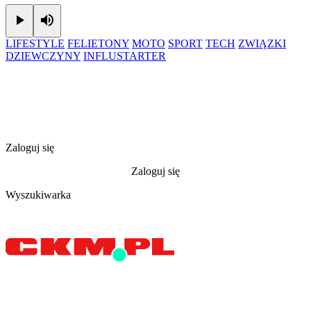
Play
Mute
LIFESTYLE
FELIETONY
MOTO
SPORT
TECH
ZWIĄZKI
DZIEWCZYNY
INFLUSTARTER
Zaloguj się
Zaloguj się
Wyszukiwarka