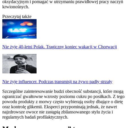
oksydacyjnym i pomagać w utrzymaniu prawidłowej pracy naczyń
krwionośnych.
Przeczytaj także
Nie żyje 40-letni Polak. Tragiczny koniec wakacji w Chorwacji
Nie żyje influencer. Podczas transmisji na żywo padły strzały
Szczególne zainteresowanie budzi obecność substancji, które mogą
ograniczać gwałtowne wzrosty poziomu cukru po posiłkach. Z tego
powodu produkty z morwy często wybierają osoby dbające o dietę
oraz kontrolę glikemii. Eksperci przypominają jednak, że nawet
najzdrowsze owoce nie zastąpią zbilansowanego stylu życia i
regularnych badań profilaktycznych.