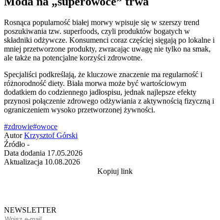
Moda na „superowoce” trwa
Rosnąca popularność białej morwy wpisuje się w szerszy trend
poszukiwania tzw. superfoods, czyli produktów bogatych w
składniki odżywcze. Konsumenci coraz częściej sięgają po lokalne i
mniej przetworzone produkty, zwracając uwagę nie tylko na smak,
ale także na potencjalne korzyści zdrowotne.
Specjaliści podkreślają, że kluczowe znaczenie ma regularność i
różnorodność diety. Biała morwa może być wartościowym
dodatkiem do codziennego jadłospisu, jednak najlepsze efekty
przynosi połączenie zdrowego odżywiania z aktywnością fizyczną i
ograniczeniem wysoko przetworzonej żywności.
#zdrowie
#owoce
Autor
Krzysztof Górski
Źródło
-
Data dodania
17.05.2026
Aktualizacja
10.08.2026
Kopiuj link
NEWSLETTER