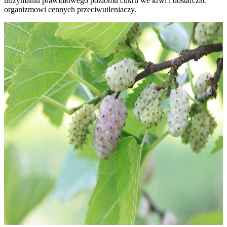
utrzymaniu prawidłowego poziomu cukru we krwi i dostarczać
organizmowi cennych przeciwutleniaczy.