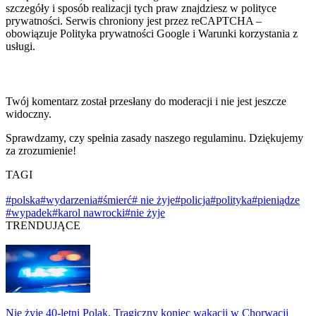
szczegóły i sposób realizacji tych praw znajdziesz w polityce
prywatności. Serwis chroniony jest przez reCAPTCHA –
obowiązuje Polityka prywatności Google i Warunki korzystania z
usługi.
Twój komentarz został przesłany do moderacji i nie jest jeszcze
widoczny.
Sprawdzamy, czy spełnia zasady naszego regulaminu. Dziękujemy
za zrozumienie!
TAGI
#polska
#wydarzenia
#śmierć
# nie żyje
#policja
#polityka
#pieniądze
#wypadek
#karol nawrocki
#nie żyje
TRENDUJĄCE
Nie żyje 40-letni Polak. Tragiczny koniec wakacji w Chorwacji