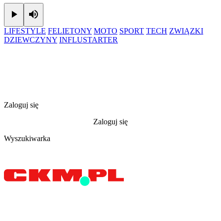
Play
Mute
LIFESTYLE
FELIETONY
MOTO
SPORT
TECH
ZWIĄZKI
DZIEWCZYNY
INFLUSTARTER
Zaloguj się
Zaloguj się
Wyszukiwarka