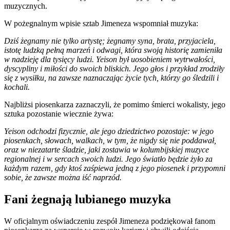
muzycznych.
W pożegnalnym wpisie sztab Jimeneza wspomniał muzyka:
Dziś żegnamy nie tylko artystę; żegnamy syna, brata, przyjaciela,
istotę ludzką pełną marzeń i odwagi, która swoją historię zamieniła
w nadzieję dla tysięcy ludzi. Yeison był uosobieniem wytrwałości,
dyscypliny i miłości do swoich bliskich. Jego głos i przykład zrodziły
się z wysiłku, na zawsze naznaczając życie tych, którzy go śledzili i
kochali.
Najbliżsi piosenkarza zaznaczyli, że pomimo śmierci wokalisty, jego
sztuka pozostanie wiecznie żywa:
Yeison odchodzi fizycznie, ale jego dziedzictwo pozostaje: w jego
piosenkach, słowach, walkach, w tym, że nigdy się nie poddawał,
oraz w niezatarte śladzie, jaki zostawia w kolumbijskiej muzyce
regionalnej i w sercach swoich ludzi. Jego światło będzie żyło za
każdym razem, gdy ktoś zaśpiewa jedną z jego piosenek i przypomni
sobie, że zawsze można iść naprzód.
Fani żegnają lubianego muzyka
W oficjalnym oświadczeniu zespół Jimeneza podziękował fanom