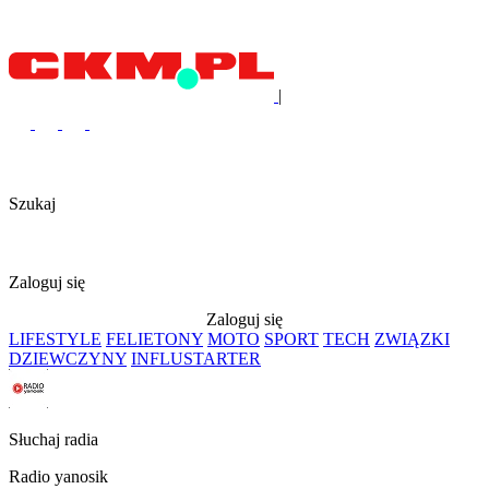
|
Szukaj
Zaloguj się
Zaloguj się
LIFESTYLE
FELIETONY
MOTO
SPORT
TECH
ZWIĄZKI
DZIEWCZYNY
INFLUSTARTER
Słuchaj radia
Radio yanosik