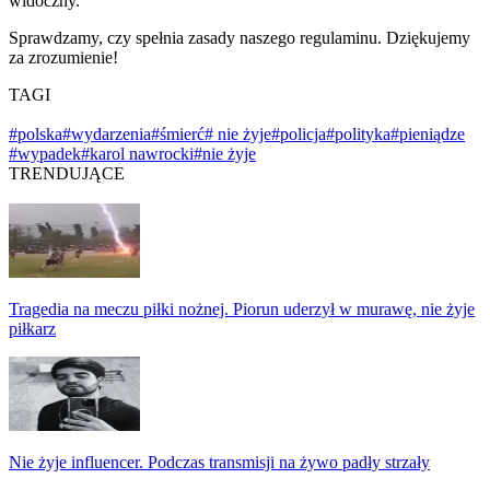
widoczny.
Sprawdzamy, czy spełnia zasady naszego regulaminu. Dziękujemy
za zrozumienie!
TAGI
#polska
#wydarzenia
#śmierć
# nie żyje
#policja
#polityka
#pieniądze
#wypadek
#karol nawrocki
#nie żyje
TRENDUJĄCE
Tragedia na meczu piłki nożnej. Piorun uderzył w murawę, nie żyje
piłkarz
Nie żyje influencer. Podczas transmisji na żywo padły strzały