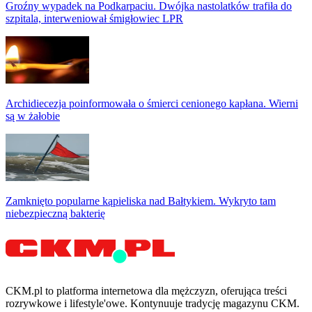
Groźny wypadek na Podkarpaciu. Dwójka nastolatków trafiła do
szpitala, interweniował śmigłowiec LPR
Archidiecezja poinformowała o śmierci cenionego kapłana. Wierni
są w żałobie
Zamknięto popularne kąpieliska nad Bałtykiem. Wykryto tam
niebezpieczną bakterię
CKM.pl to platforma internetowa dla mężczyzn, oferująca treści
rozrywkowe i lifestyle'owe. Kontynuuje tradycję magazynu CKM.