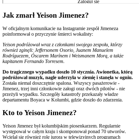
Jak zmarł Yeison Jimenez?
W oficjalnym komunikacie na Instagramie zespół Jimeneza
poinformował o przyczynie śmierci wokalisty:
Yeison podróżował wraz z członkami swojego zespołu, którzy
również zginęli: Jeffersonem Osorio, Juanem Manuelem
Rodríguezem, Óscarem Marínem i Weismanem Morą, a także
kapitanem Fernando Torresem.
Do tragicznego wypadku doszło 10 stycznia. Awionetka, którą
podróżował muzyk, nagle uderzyła w ziemię i stanęła w ogniu.
Została niemal doszczętnie spalona. Wszyscy pasażerowie -
Jimenez, trzej inni członkowie załogi oraz dwóch pilotów - nie
przeżyli wypadku. Szczegóły katastrofy przekazały władze
departamentu Boyaca w Kolumbi, gdzie doszło do zdarzenia.
Kto to Yeison Jimenez?
Yeison Jimenez był kolumbijskim piosenkarzem. Regularnie
występował w całym kraju i skomponował ponad 70 utworów.
Wcielał się również rolę jurora w telewizyjnych programach