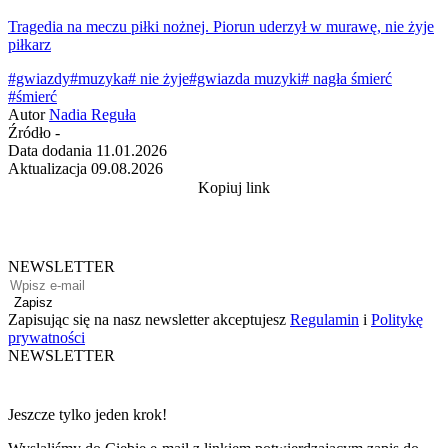
Tragedia na meczu piłki nożnej. Piorun uderzył w murawę, nie żyje
piłkarz
#gwiazdy
#muzyka
# nie żyje
#gwiazda muzyki
# nagła śmierć
#śmierć
Autor
Nadia Reguła
Źródło
-
Data dodania
11.01.2026
Aktualizacja
09.08.2026
Kopiuj link
NEWSLETTER
Zapisz
Zapisując się na nasz newsletter akceptujesz
Regulamin
i
Politykę
prywatności
NEWSLETTER
Jeszcze tylko jeden krok!