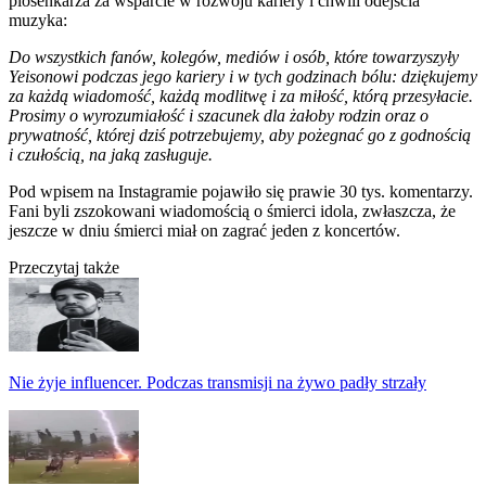
piosenkarza za wsparcie w rozwoju kariery i chwili odejścia
muzyka:
Do wszystkich fanów, kolegów, mediów i osób, które towarzyszyły
Yeisonowi podczas jego kariery i w tych godzinach bólu: dziękujemy
za każdą wiadomość, każdą modlitwę i za miłość, którą przesyłacie.
Prosimy o wyrozumiałość i szacunek dla żałoby rodzin oraz o
prywatność, której dziś potrzebujemy, aby pożegnać go z godnością
i czułością, na jaką zasługuje.
Pod wpisem na Instagramie pojawiło się prawie 30 tys. komentarzy.
Fani byli zszokowani wiadomością o śmierci idola, zwłaszcza, że
jeszcze w dniu śmierci miał on zagrać jeden z koncertów.
Przeczytaj także
Nie żyje influencer. Podczas transmisji na żywo padły strzały