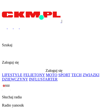
|
Szukaj
Zaloguj się
Zaloguj się
LIFESTYLE
FELIETONY
MOTO
SPORT
TECH
ZWIĄZKI
DZIEWCZYNY
INFLUSTARTER
Słuchaj radia
Radio yanosik