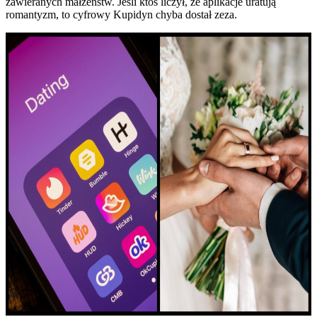
zawieranych małżeństw. Jeśli ktoś liczył, że aplikacje uratują
romantyzm, to cyfrowy Kupidyn chyba dostał zeza.