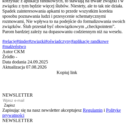
korzystać z aplikacji randkowych, to stawiają na trwałe związki i w
związku z tym będzie więcej ślubów. Niestety, ale to tak nie działa.
Spadek zainteresowania apkami to przede wszystkim korekta
sposobu poznawania ludzi i przesycenie schematycznymi
rozmowami. Nie wpływa to na podejście do formalizowania swoich
związków. Ślub przestał być obowiązkowym „checkpointem”.
Parom bardziej zależy na dopasowaniu codziennym niż na weselu.
#relacje
#tinder
#związki
#oświadczyny
#aplikacje randkowe
#małżeństwo
Autor
CKM
Źródło
-
Data dodania
24.09.2025
Aktualizacja
07.08.2026
Kopiuj link
NEWSLETTER
Zapisz
Zapisując się na nasz newsletter akceptujesz
Regulamin
i
Politykę
prywatności
NEWSLETTER