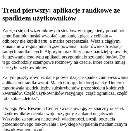
Trend pierwszy: aplikacje randkowe ze
spadkiem użytkowników
Zaczęło się od wizerunkowych strzałów w stopę, kiedy ponad rok
temu Bumble musiał wycofać kampanię kpiącą z celibatu –
odbiorcy nie kupili żartu, a marka przepraszała. Wraz z ciągłymi
zmianami w regulaminach „swipowania” rosła również frustracja
samych randkujących. Algorytm oraz filtry coraz bardziej sprawiały,
że używanie tego typu aplikacji przypominało szukanie butów. Do
tego dochodziły sztampowe rozmowy na czacie, które coraz mniej
cieszyły użytkowników.
Za tym poszły również dane potwierdzające spadek zainteresowania
aplikacjami randkowymi. Match Group, do której należy Tinderm
raportowała spadek liczby subskrybentów przez siedem kolejnych
kwartałów. Część użytkowników rezygnuje, część ogranicza, część
robi sobie „detoks”.
Do tego Pew Research Center zwraca uwagę, że znaczny odsetek
użytkowników ocenia swoje przygody z apkami negatywnie.
Wszystko za sprawą natrętnych wiadomości, presji, poczucia
przedmiotowego traktowania i zwykłego wypalenia mechanicznym
poszukiwaniem uczuć.