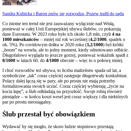
Sandra Kubicka i Baron znów się rozwodzą. Pozew trafił do sądu
Co istotne ten trend nie jest zauważany wyłącznie nad Wisłą,
ponieważ w całej Unii Europejskiej ubywa ślubów, co pokazują
dane Eurostatu. W 2023 roku było ich około 1,8 mln, czyli
4 na
1000 mieszkańców
– mniej niż rok wcześniej (
4,2/1000
, spadek o
ok. 5%). Po covidowym dołku w 2020 roku (
3,2/1000
) był krótki
„boom” na wesela, ale to jedny moment, kiedy odnotowano odbicie.
Długofalowo wygląda to jeszcze gorzej, ponieważ wskaźnik spadł z
8/1000
w latach 60. do
4/1000
obecnie – więc to o połowę mniej.
I choć rozwodów też ubywa, to liczba małżeństw spada od lat, a
symboliczne „tak” coraz częściej zastępuje długotrwały konkubinat.
Polacy dalej łączą się w pary, ale po prostu nie mają potrzeby
formalizowania swoich uczuć. Coraz częściej wybierają „życie na
kocia łapę”, a ślub odkładają na przyszłość. Swoje robią również
pieniądze – w końcu koszt wesel jest coraz większy i dla niektórych
par po prostu nieosiągalny.
Ślub przestał być obowiązkiem
Wydawać by się mogło, że skoro ludzie stopniowo przestają