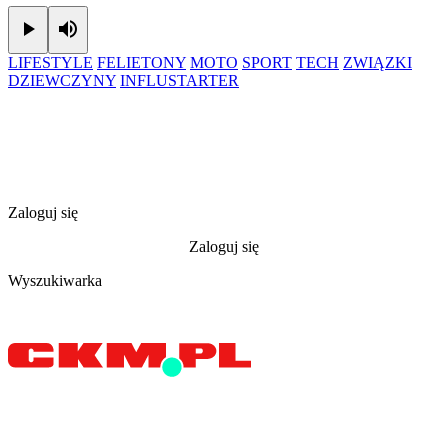
Play
Mute
LIFESTYLE
FELIETONY
MOTO
SPORT
TECH
ZWIĄZKI
DZIEWCZYNY
INFLUSTARTER
Zaloguj się
Zaloguj się
Wyszukiwarka