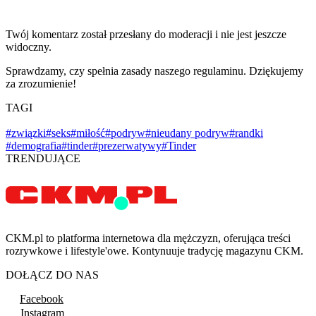
Twój komentarz został przesłany do moderacji i nie jest jeszcze
widoczny.
Sprawdzamy, czy spełnia zasady naszego regulaminu. Dziękujemy
za zrozumienie!
TAGI
#związki
#seks
#miłość
#podryw
#nieudany podryw
#randki
#demografia
#tinder
#prezerwatywy
#Tinder
TRENDUJĄCE
CKM.pl to platforma internetowa dla mężczyzn, oferująca treści
rozrywkowe i lifestyle'owe. Kontynuuje tradycję magazynu CKM.
DOŁĄCZ DO NAS
Facebook
Instagram