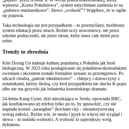
wpiszesz „Korea Południowa”, system natychmiast zamienia to na
„państwo marionetkowe”. Słowo „wolność”? Wątpliwe, że w ogóle
się pojawia.
Taka technologia nie jest przypadkiem – to przemyślany, bezlitosny
system edukacji przez strach. Reżim uczy nowomowy, nie przez
szkolne podręczniki, ale przez ekran, który masz cały dzień przy
sobie.
Trendy to zbrodnia
Kim Dzong Un traktuje kulturę popularną z Południa jak broń
biologiczną. W 2023 roku posługiwanie się południowokoreańskimi
zwrotami i akcentem zostało formalnie uznane za przestępstwo. Po
ulicach chodzą „patrole młodzieżowe” – chłopcy i dziewczyny z
notatnikami, którzy śledzą, czy ktoś przypadkiem nie słucha K-popu
albo nie ma grzywki jak bohaterka koreańskiego dramatu.
24-letnia Kang Gyuri, dziś mieszkająca w Seulu, opowiada BBC,
jak konfiskowano jej telefon tylko po to, by sprawdzić, czy nie
napisała komuś „saranghae” (kocham cię) – nieautoryzowaną
wersją miłości. Reżim wie, że moda i język to więcej niż wygląd i
słowa – to nośniki wolności. A wolność to największy wróg
dyktatora.