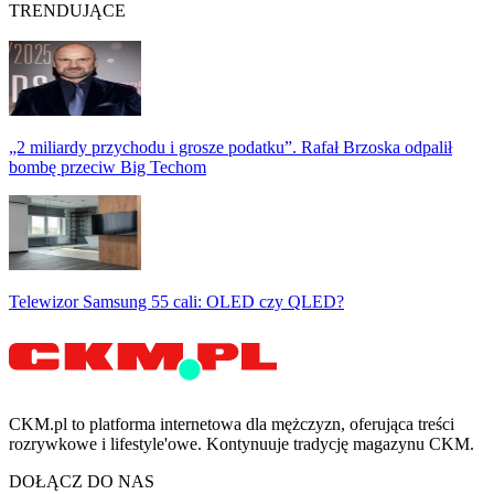
TRENDUJĄCE
„2 miliardy przychodu i grosze podatku”. Rafał Brzoska odpalił
bombę przeciw Big Techom
Telewizor Samsung 55 cali: OLED czy QLED?
CKM.pl to platforma internetowa dla mężczyzn, oferująca treści
rozrywkowe i lifestyle'owe. Kontynuuje tradycję magazynu CKM.
DOŁĄCZ DO NAS