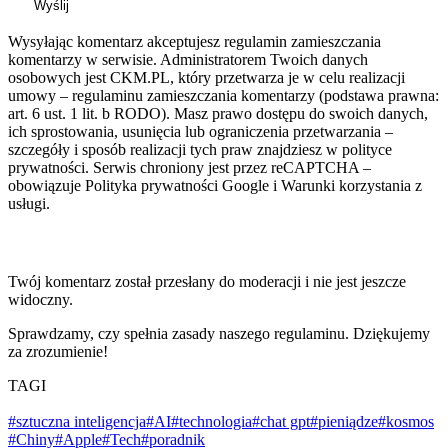
Wyślij
Wysyłając komentarz akceptujesz regulamin zamieszczania
komentarzy w serwisie. Administratorem Twoich danych
osobowych jest CKM.PL, który przetwarza je w celu realizacji
umowy – regulaminu zamieszczania komentarzy (podstawa prawna:
art. 6 ust. 1 lit. b RODO). Masz prawo dostępu do swoich danych,
ich sprostowania, usunięcia lub ograniczenia przetwarzania –
szczegóły i sposób realizacji tych praw znajdziesz w polityce
prywatności. Serwis chroniony jest przez reCAPTCHA –
obowiązuje Polityka prywatności Google i Warunki korzystania z
usługi.
Twój komentarz został przesłany do moderacji i nie jest jeszcze
widoczny.
Sprawdzamy, czy spełnia zasady naszego regulaminu. Dziękujemy
za zrozumienie!
TAGI
#sztuczna inteligencja
#AI
#technologia
#chat gpt
#pieniądze
#kosmos
#Chiny
#Apple
#Tech
#poradnik