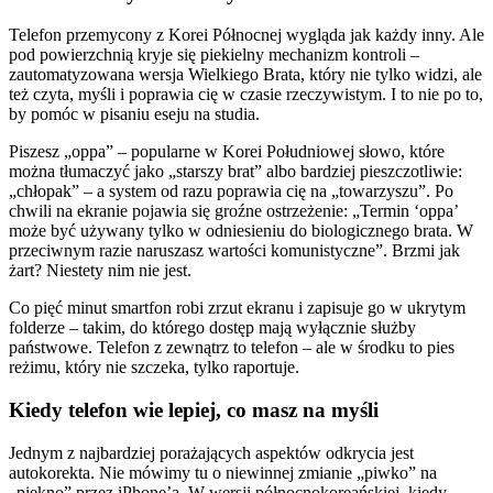
Telefon przemycony z Korei Północnej wygląda jak każdy inny. Ale
pod powierzchnią kryje się piekielny mechanizm kontroli –
zautomatyzowana wersja Wielkiego Brata, który nie tylko widzi, ale
też czyta, myśli i poprawia cię w czasie rzeczywistym. I to nie po to,
by pomóc w pisaniu eseju na studia.
Piszesz „oppa” – popularne w Korei Południowej słowo, które
można tłumaczyć jako „starszy brat” albo bardziej pieszczotliwie:
„chłopak” – a system od razu poprawia cię na „towarzyszu”. Po
chwili na ekranie pojawia się groźne ostrzeżenie: „Termin ‘oppa’
może być używany tylko w odniesieniu do biologicznego brata. W
przeciwnym razie naruszasz wartości komunistyczne”. Brzmi jak
żart? Niestety nim nie jest.
Co pięć minut smartfon robi zrzut ekranu i zapisuje go w ukrytym
folderze – takim, do którego dostęp mają wyłącznie służby
państwowe. Telefon z zewnątrz to telefon – ale w środku to pies
reżimu, który nie szczeka, tylko raportuje.
Kiedy telefon wie lepiej, co masz na myśli
Jednym z najbardziej porażających aspektów odkrycia jest
autokorekta. Nie mówimy tu o niewinnej zmianie „piwko” na
„piękno” przez iPhone’a. W wersji północnokoreańskiej, kiedy