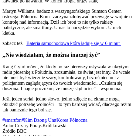
kawałek po kawałku. W końcu kropla drąży skałę.
Martyn Williams, badacz z waszyngtońskiego Stimson Center,
ostrzega: Północna Korea zaczyna zdobywać przewagę w wojnie o
kontrolę nad informacją. Dziś ich broń to nie tylko rakiety
balistyczne, ale smartfony. U nas to narzędzie wyboru. U nich –
klatka.
zobacz też -
Bateria samochodowa która ładuje się w 6 minut
„Nie wiedziałam, że można inaczej żyć”
Kang Gyuri mówi, że kiedy po raz pierwszy usłyszała w ukrytym
radiu piosenkę z Południa, zrozumiała, że świat jest inny. Że wcale
nie musi być wiecznie szary, kontrolowany, bez uśmiechu i z
policjantem zaglądającym do twoich wiadomości. „Czułam się
duszona. I nagle poczułam, że muszę stąd uciec” – wspomina.
Jeśli jeden serial, jedno słowo, jedno zdjęcie na ekranie mogą
obudzić potrzebę wolności – to tym bardziej widać, dlaczego reżim
tak panicznie tego boi się.
#smartfon
#Kim Dzong Un
#Korea Północna
Autor
Cezary Poray-Królikowski
Źródło
BBC