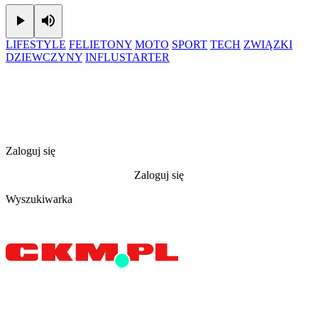
Play
Mute
LIFESTYLE
FELIETONY
MOTO
SPORT
TECH
ZWIĄZKI
DZIEWCZYNY
INFLUSTARTER
Zaloguj się
Zaloguj się
Wyszukiwarka