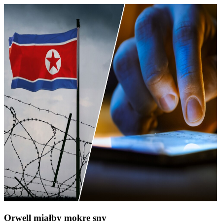
Orwell miałby mokre sny