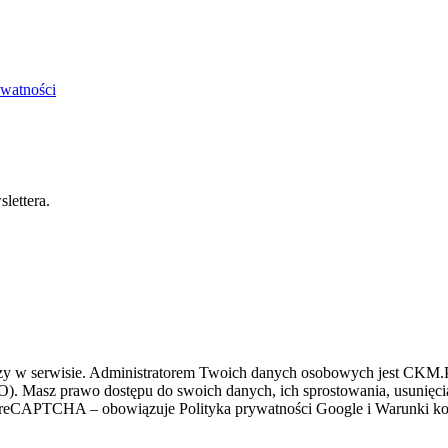
ywatności
lettera.
zy w serwisie. Administratorem Twoich danych osobowych jest CKM.PL
O). Masz prawo dostępu do swoich danych, ich sprostowania, usunięcia 
ez reCAPTCHA – obowiązuje Polityka prywatności Google i Warunki kor