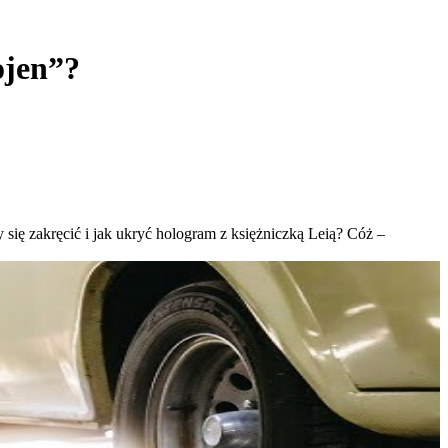
ojen”?
się zakręcić i jak ukryć hologram z księżniczką Leią? Cóż –