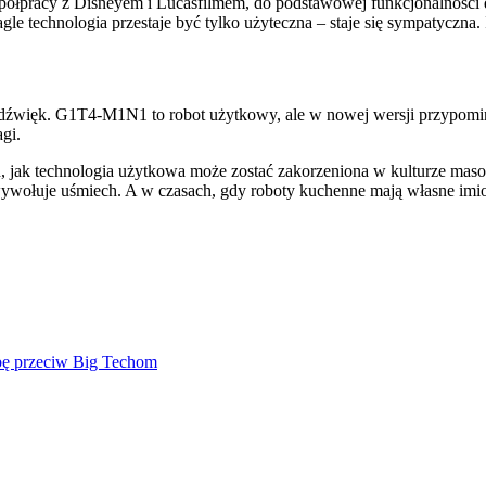
współpracy z Disneyem i Lucasfilmem, do podstawowej funkcjonalności
nagle technologia przestaje być tylko użyteczna – staje się sympatycz
z i dźwięk. G1T4-M1N1 to robot użytkowy, ale w nowej wersji przypom
agi.
 jak technologia użytkowa może zostać zakorzeniona w kulturze masowe
ywołuje uśmiech. A w czasach, gdy roboty kuchenne mają własne imiona
mbę przeciw Big Techom