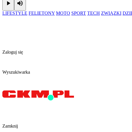
Play
Mute
LIFESTYLE
FELIETONY
MOTO
SPORT
TECH
ZWIĄZKI
DZ
Zaloguj się
Wyszukiwarka
Zamknij