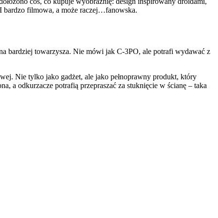
 dołożono coś, co kupuje wyobraźnię: design inspirowany droidami,
na. I bardzo filmowa, a może raczej…fanowska.
ina bardziej towarzysza. Nie mówi jak C-3PO, ale potrafi wydawać z
j. Nie tylko jako gadżet, ale jako pełnoprawny produkt, który
, a odkurzacze potrafią przepraszać za stuknięcie w ścianę – taka