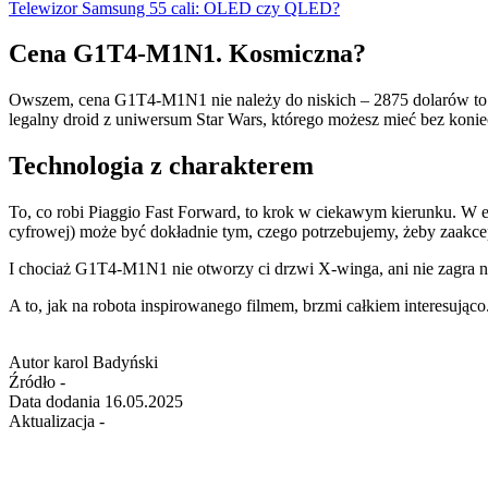
Telewizor Samsung 55 cali: OLED czy QLED?
Cena G1T4-M1N1. Kosmiczna?
Owszem, cena G1T4-M1N1 nie należy do niskich – 2875 dolarów to w
legalny droid z uniwersum Star Wars, którego możesz mieć bez koni
Technologia z charakterem
To, co robi Piaggio Fast Forward, to krok w ciekawym kierunku. W er
cyfrowej) może być dokładnie tym, czego potrzebujemy, żeby zaakc
I chociaż G1T4-M1N1 nie otworzy ci drzwi X-winga, ani nie zagra na
A to, jak na robota inspirowanego filmem, brzmi całkiem interesująco
Autor
karol Badyński
Źródło
-
Data dodania
16.05.2025
Aktualizacja
-