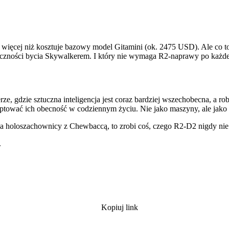
ięcej niż kosztuje bazowy model Gitamini (ok. 2475 USD). Ale co to
eczności bycia Skywalkerem. I który nie wymaga R2-naprawy po każde
ze, gdzie sztuczna inteligencja jest coraz bardziej wszechobecna, a r
eptować ich obecność w codziennym życiu. Nie jako maszyny, ale ja
 holoszachownicy z Chewbaccą, to zrobi coś, czego R2-D2 nigdy nie p
.
Kopiuj link