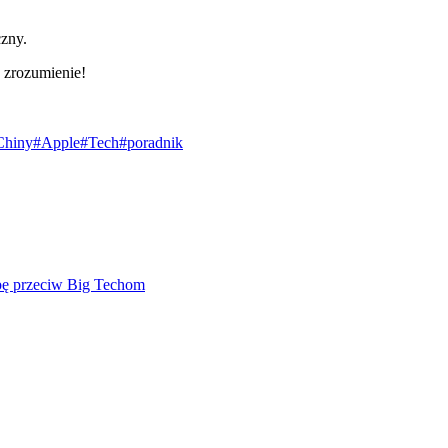
czny.
 zrozumienie!
Chiny
#Apple
#Tech
#poradnik
mbę przeciw Big Techom