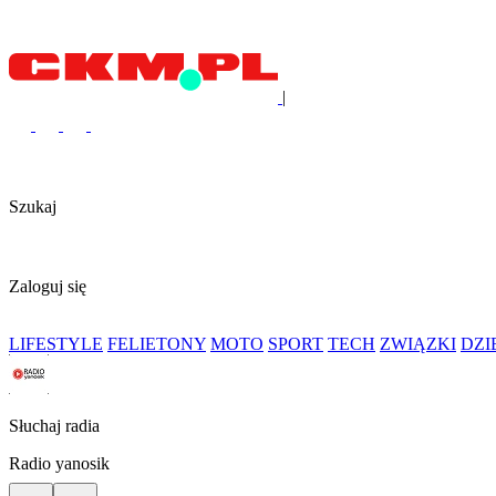
|
Szukaj
Zaloguj się
LIFESTYLE
FELIETONY
MOTO
SPORT
TECH
ZWIĄZKI
DZ
Słuchaj radia
Radio yanosik