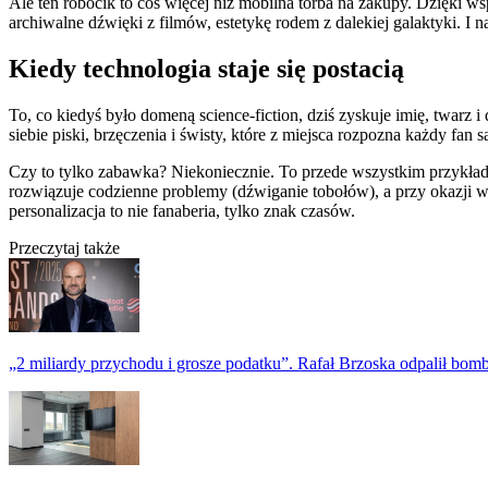
Ale ten robocik to coś więcej niż mobilna torba na zakupy. Dzięki 
archiwalne dźwięki z filmów, estetykę rodem z dalekiej galaktyki. I 
Kiedy technologia staje się postacią
To, co kiedyś było domeną science-fiction, dziś zyskuje imię, twar
siebie piski, brzęczenia i świsty, które z miejsca rozpozna każdy fan s
Czy to tylko zabawka? Niekoniecznie. To przede wszystkim przykład,
rozwiązuje codzienne problemy (dźwiganie tobołów), a przy okazji w
personalizacja to nie fanaberia, tylko znak czasów.
Przeczytaj także
„2 miliardy przychodu i grosze podatku”. Rafał Brzoska odpalił bo