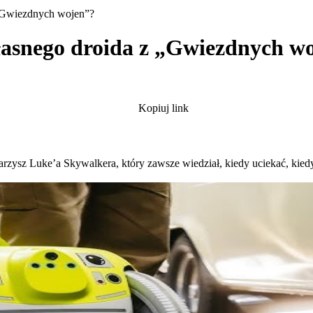
 „Gwiezdnych wojen”?
łasnego droida z „Gwiezdnych w
Kopiuj link
ysz Luke’a Skywalkera, który zawsze wiedział, kiedy uciekać, kiedy 