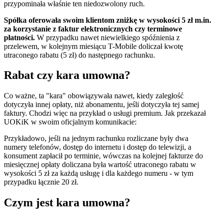
przypominała właśnie ten niedozwolony ruch.
Spółka oferowała swoim klientom zniżkę w wysokości 5 zł m.in.
za korzystanie z faktur elektronicznych czy terminowe
płatności.
W przypadku nawet niewielkiego spóźnienia z
przelewem, w kolejnym miesiącu T-Mobile doliczał kwotę
utraconego rabatu (5 zł) do następnego rachunku.
Rabat czy kara umowna?
Co ważne, ta "kara" obowiązywała nawet, kiedy zaległość
dotyczyła innej opłaty, niż abonamentu, jeśli dotyczyła tej samej
faktury. Chodzi więc na przykład o usługi premium. Jak przekazał
UOKiK w swoim oficjalnym komunikacie:
Przykładowo, jeśli na jednym rachunku rozliczane były dwa
numery telefonów, dostęp do internetu i dostęp do telewizji, a
konsument zapłacił po terminie, wówczas na kolejnej fakturze do
miesięcznej opłaty doliczana była wartość utraconego rabatu w
wysokości 5 zł za każdą usługę i dla każdego numeru - w tym
przypadku łącznie 20 zł.
Czym jest kara umowna?