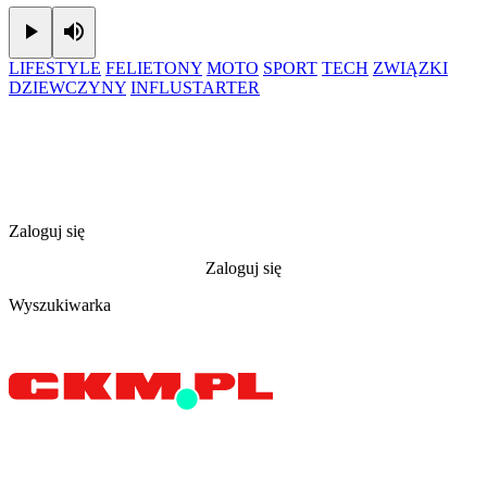
Play
Mute
LIFESTYLE
FELIETONY
MOTO
SPORT
TECH
ZWIĄZKI
DZIEWCZYNY
INFLUSTARTER
Zaloguj się
Zaloguj się
Wyszukiwarka