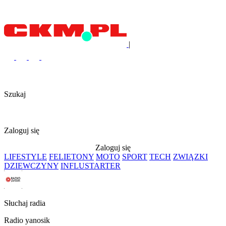
|
Szukaj
Zaloguj się
Zaloguj się
LIFESTYLE
FELIETONY
MOTO
SPORT
TECH
ZWIĄZKI
DZIEWCZYNY
INFLUSTARTER
Słuchaj radia
Radio yanosik