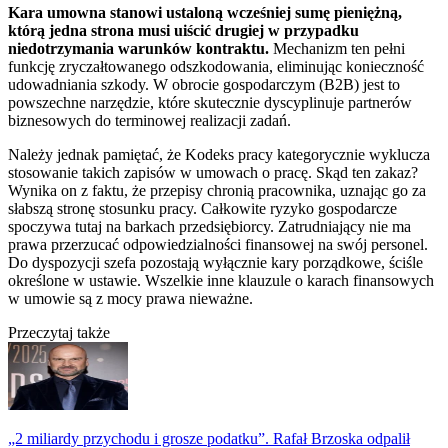
Kara umowna stanowi ustaloną wcześniej sumę pieniężną,
którą jedna strona musi uiścić drugiej w przypadku
niedotrzymania warunków kontraktu.
Mechanizm ten pełni
funkcję zryczałtowanego odszkodowania, eliminując konieczność
udowadniania szkody. W obrocie gospodarczym (B2B) jest to
powszechne narzędzie, które skutecznie dyscyplinuje partnerów
biznesowych do terminowej realizacji zadań.
Należy jednak pamiętać, że Kodeks pracy kategorycznie wyklucza
stosowanie takich zapisów w umowach o pracę. Skąd ten zakaz?
Wynika on z faktu, że przepisy chronią pracownika, uznając go za
słabszą stronę stosunku pracy. Całkowite ryzyko gospodarcze
spoczywa tutaj na barkach przedsiębiorcy. Zatrudniający nie ma
prawa przerzucać odpowiedzialności finansowej na swój personel.
Do dyspozycji szefa pozostają wyłącznie kary porządkowe, ściśle
określone w ustawie. Wszelkie inne klauzule o karach finansowych
w umowie są z mocy prawa nieważne.
Przeczytaj także
„2 miliardy przychodu i grosze podatku”. Rafał Brzoska odpalił