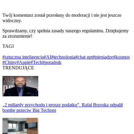
Twój komentarz został przesłany do moderacji i nie jest jeszcze
widoczny.
Sprawdzamy, czy spełnia zasady naszego regulaminu. Dziękujemy
za zrozumienie!
TAGI
#sztuczna inteligencja
#AI
#technologia
#chat gpt
#pieniądze
#kosmos
#Chiny
#Apple
#Tech
#poradnik
TRENDUJĄCE
„2 miliardy przychodu i grosze podatku”. Rafał Brzoska odpalił
bombę przeciw Big Techom