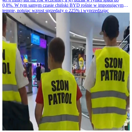
0,8%. W tym samym czasie chiński BYD rośnie w imponującym
tempie, notując wzrost sprzedaży o 225% i wyprzedzając
amerykańskiego giganta.