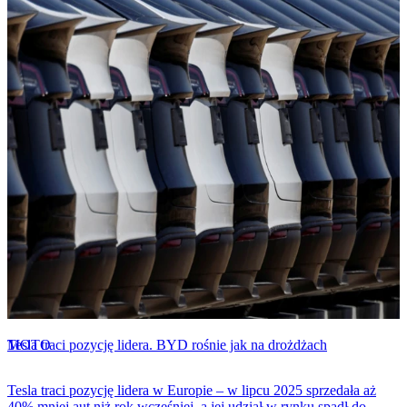
MOTO
Tesla traci pozycję lidera. BYD rośnie jak na drożdżach
Tesla traci pozycję lidera w Europie – w lipcu 2025 sprzedała aż
40% mniej aut niż rok wcześniej, a jej udział w rynku spadł do