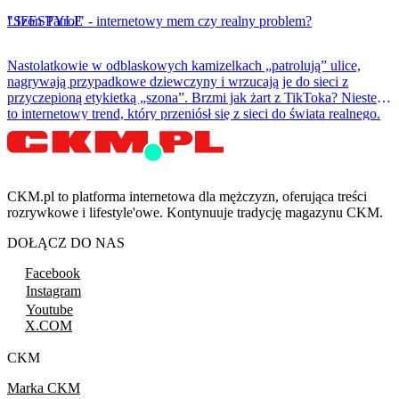
LIFESTYLE
"Szon Patrol" - internetowy mem czy realny problem?
Nastolatkowie w odblaskowych kamizelkach „patrolują” ulice,
nagrywają przypadkowe dziewczyny i wrzucają je do sieci z
przyczepioną etykietką „szona”. Brzmi jak żart z TikToka? Niestety
to internetowy trend, który przeniósł się z sieci do świata realnego.
CKM.pl to platforma internetowa dla mężczyzn, oferująca treści
rozrywkowe i lifestyle'owe. Kontynuuje tradycję magazynu CKM.
DOŁĄCZ DO NAS
Facebook
Instagram
Youtube
X.COM
CKM
Marka CKM