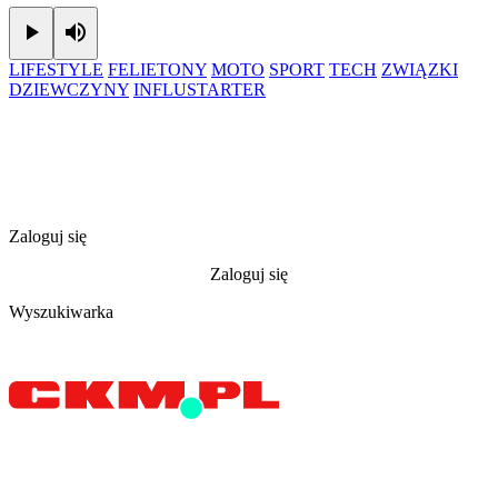
Play
Mute
LIFESTYLE
FELIETONY
MOTO
SPORT
TECH
ZWIĄZKI
DZIEWCZYNY
INFLUSTARTER
Zaloguj się
Zaloguj się
Wyszukiwarka