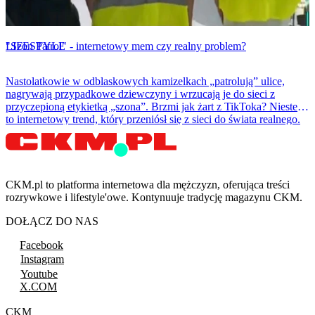
LIFESTYLE
"Szon Patrol" - internetowy mem czy realny problem?
Nastolatkowie w odblaskowych kamizelkach „patrolują” ulice,
nagrywają przypadkowe dziewczyny i wrzucają je do sieci z
przyczepioną etykietką „szona”. Brzmi jak żart z TikToka? Niestety
to internetowy trend, który przeniósł się z sieci do świata realnego.
CKM.pl to platforma internetowa dla mężczyzn, oferująca treści
rozrywkowe i lifestyle'owe. Kontynuuje tradycję magazynu CKM.
DOŁĄCZ DO NAS
Facebook
Instagram
Youtube
X.COM
CKM