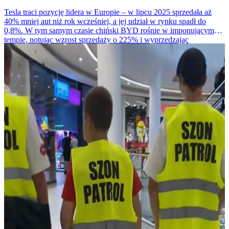
Tesla traci pozycję lidera w Europie – w lipcu 2025 sprzedała aż
40% mniej aut niż rok wcześniej, a jej udział w rynku spadł do
0,8%. W tym samym czasie chiński BYD rośnie w imponującym
tempie, notując wzrost sprzedaży o 225% i wyprzedzając
amerykańskiego giganta.