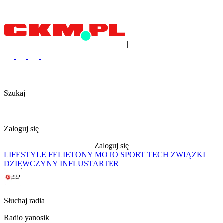
|
Szukaj
Zaloguj się
Zaloguj się
LIFESTYLE
FELIETONY
MOTO
SPORT
TECH
ZWIĄZKI
DZIEWCZYNY
INFLUSTARTER
Słuchaj radia
Radio yanosik