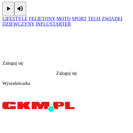
Play
Mute
LIFESTYLE
FELIETONY
MOTO
SPORT
TECH
ZWIĄZKI
DZIEWCZYNY
INFLUSTARTER
Zaloguj się
Zaloguj się
Wyszukiwarka