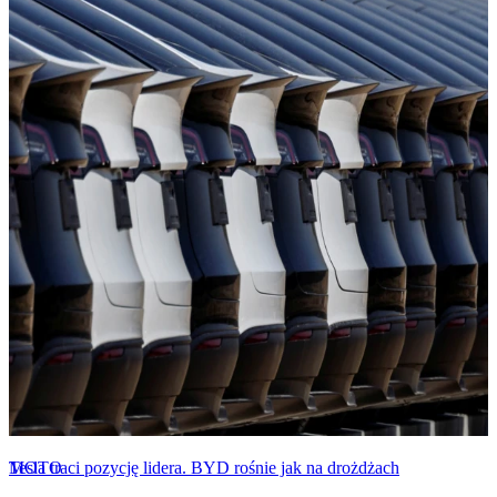
MOTO
Tesla traci pozycję lidera. BYD rośnie jak na drożdżach