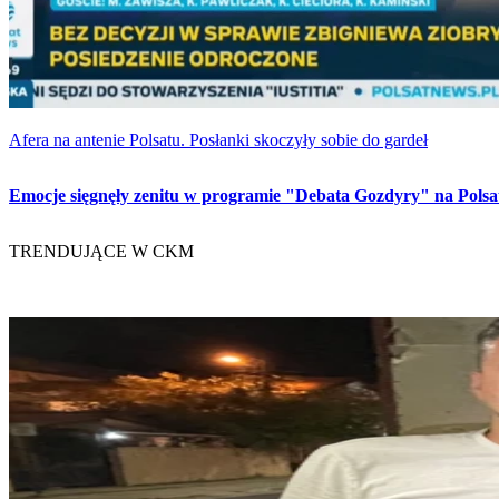
Afera na antenie Polsatu. Posłanki skoczyły sobie do gardeł
Emocje sięgnęły zenitu w programie "Debata Gozdyry" na Polsat
TRENDUJĄCE W CKM