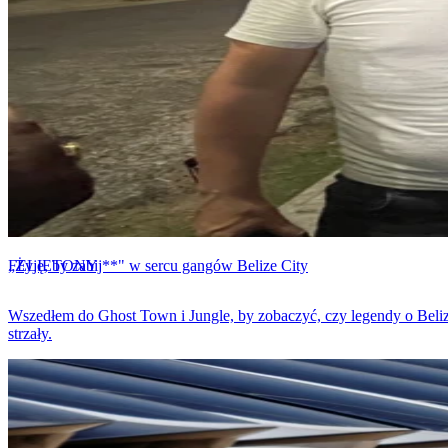
FELIETONY
„Żyję, by zabij**" w sercu gangów Belize City
Wszedłem do Ghost Town i Jungle, by zobaczyć, czy legendy o Belize
strzały.