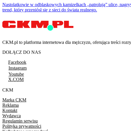
Nastolatkowie w odblaskowych kamizelkach „patrolują” ulice, nagryw
trend, który przeniósł się z sieci do świata realnego.
CKM.pl to platforma internetowa dla mężczyzn, oferująca treści ro
DOŁĄCZ DO NAS
Facebook
Instagram
Youtube
X.COM
CKM
Marka CKM
Reklama
Kontakt
Wydawca
Regulamin serwisu
Polityka prywatności