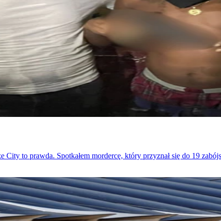
 City to prawda. Spotkałem mordercę, który przyznał się do 19 zabójst