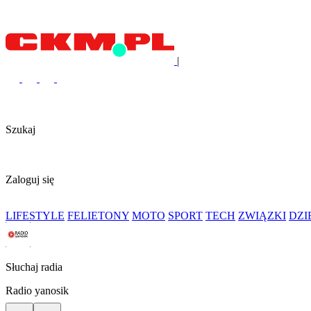
|
Szukaj
Zaloguj się
LIFESTYLE
FELIETONY
MOTO
SPORT
TECH
ZWIĄZKI
DZ
Słuchaj radia
Radio yanosik