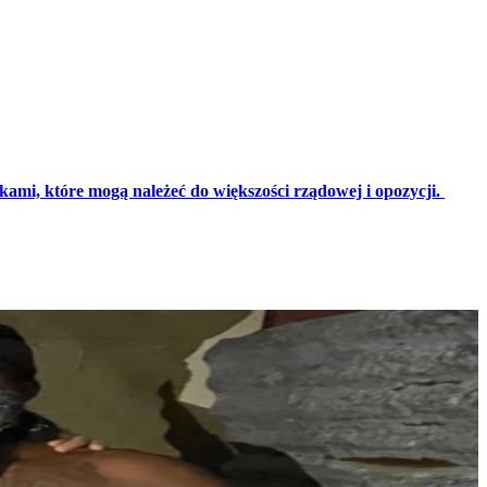
ami, które mogą należeć do większości rządowej i opozycji.