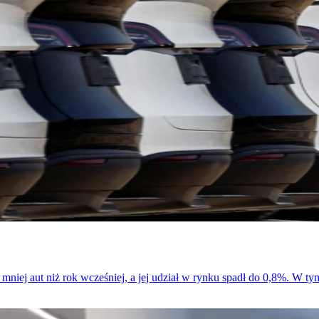
% mniej aut niż rok wcześniej, a jej udział w rynku spadł do 0,8%. W