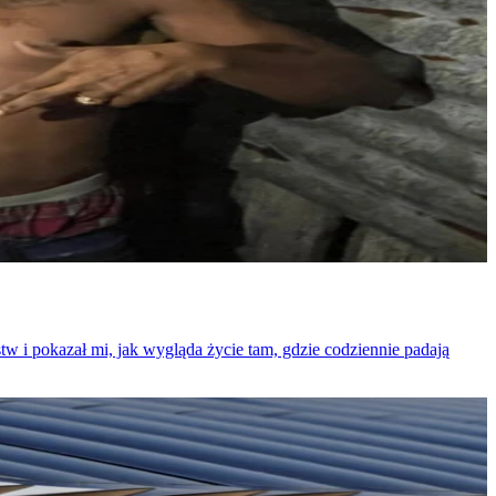
w i pokazał mi, jak wygląda życie tam, gdzie codziennie padają