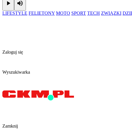
Play
Mute
LIFESTYLE
FELIETONY
MOTO
SPORT
TECH
ZWIĄZKI
DZ
Zaloguj się
Wyszukiwarka
Zamknij