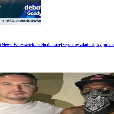
 News. W czwartek doszło do ostrej wymiany zdań między posłank