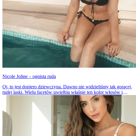
Nicole Joline – ognista ruda
Oj, to jest dopiero dziewczyna. Dawno nie widzieliśmy tak gorącej,
rudej laski. Wielu facetów uwielbia właśnie ten kolor włosów i
proszę – mamy dla was chodzący ideał.