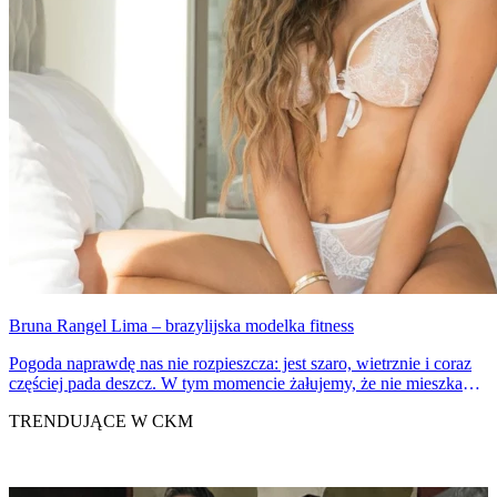
Bruna Rangel Lima – brazylijska modelka fitness
Pogoda naprawdę nas nie rozpieszcza: jest szaro, wietrznie i coraz
częściej pada deszcz. W tym momencie żałujemy, że nie mieszkamy
w Brazylii, gdzie w ciągu najbliższych dni temperatura będzie się
TRENDUJĄCE W CKM
wahać ok. 25 stopni Celsjusza. Jest jeszcze jeden powód, dla
którego chcielibyśmy się tam znaleźć.