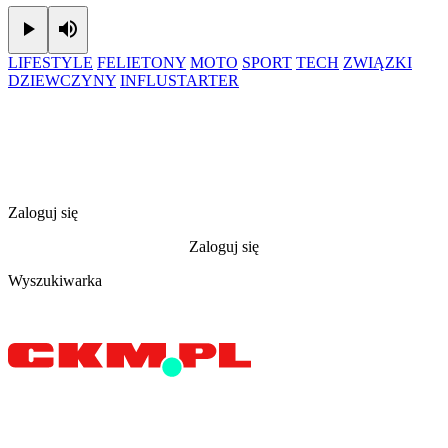
Play
Mute
LIFESTYLE
FELIETONY
MOTO
SPORT
TECH
ZWIĄZKI
DZIEWCZYNY
INFLUSTARTER
Zaloguj się
Zaloguj się
Wyszukiwarka