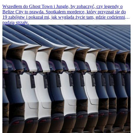
Wszedłem do Ghost Town i Jungle, by zobaczyć, czy legendy o
Belize City to prawda. Spotkałem mordercę, który przyznał się do
19 zabójstw i pokazał mi, jak wygląda życie tam, gdzie codziennie
padają strzały.