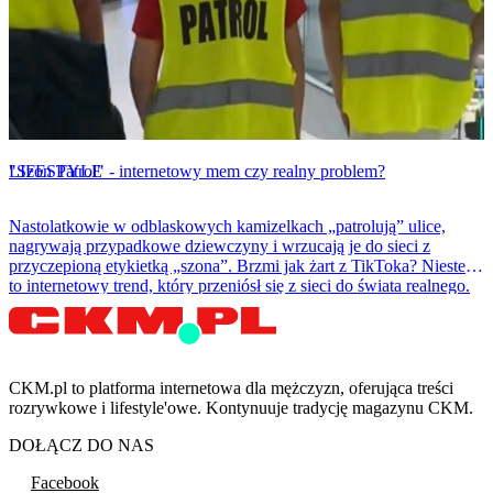
LIFESTYLE
"Szon Patrol" - internetowy mem czy realny problem?
Nastolatkowie w odblaskowych kamizelkach „patrolują” ulice,
nagrywają przypadkowe dziewczyny i wrzucają je do sieci z
przyczepioną etykietką „szona”. Brzmi jak żart z TikToka? Niestety
to internetowy trend, który przeniósł się z sieci do świata realnego.
CKM.pl to platforma internetowa dla mężczyzn, oferująca treści
rozrywkowe i lifestyle'owe. Kontynuuje tradycję magazynu CKM.
DOŁĄCZ DO NAS
Facebook