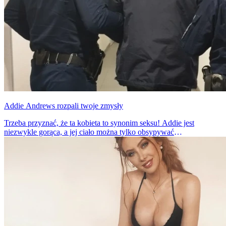
Addie Andrews rozpali twoje zmysły
Trzeba przyznać, że ta kobieta to synonim seksu! Addie jest
niezwykle gorąca, a jej ciało można tylko obsypywać
komplementami.