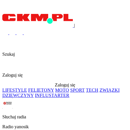
|
Szukaj
Zaloguj się
Zaloguj się
LIFESTYLE
FELIETONY
MOTO
SPORT
TECH
ZWIĄZKI
DZIEWCZYNY
INFLUSTARTER
Słuchaj radia
Radio yanosik