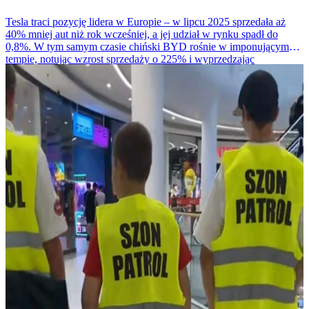
Tesla traci pozycję lidera w Europie – w lipcu 2025 sprzedała aż
40% mniej aut niż rok wcześniej, a jej udział w rynku spadł do
0,8%. W tym samym czasie chiński BYD rośnie w imponującym
tempie, notując wzrost sprzedaży o 225% i wyprzedzając
amerykańskiego giganta.