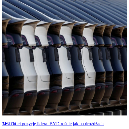
MOTO
Tesla traci pozycję lidera. BYD rośnie jak na drożdżach