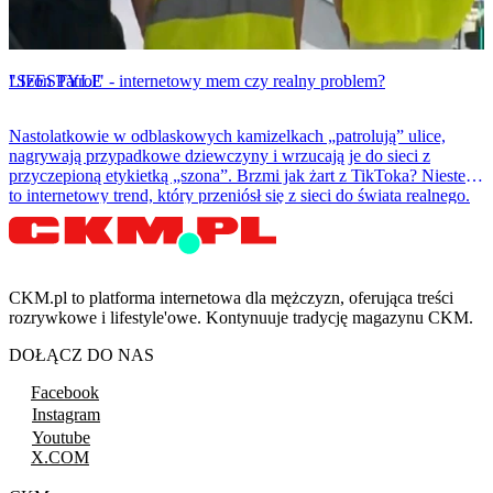
LIFESTYLE
"Szon Patrol" - internetowy mem czy realny problem?
Nastolatkowie w odblaskowych kamizelkach „patrolują” ulice,
nagrywają przypadkowe dziewczyny i wrzucają je do sieci z
przyczepioną etykietką „szona”. Brzmi jak żart z TikToka? Niestety
to internetowy trend, który przeniósł się z sieci do świata realnego.
CKM.pl to platforma internetowa dla mężczyzn, oferująca treści
rozrywkowe i lifestyle'owe. Kontynuuje tradycję magazynu CKM.
DOŁĄCZ DO NAS
Facebook
Instagram
Youtube
X.COM