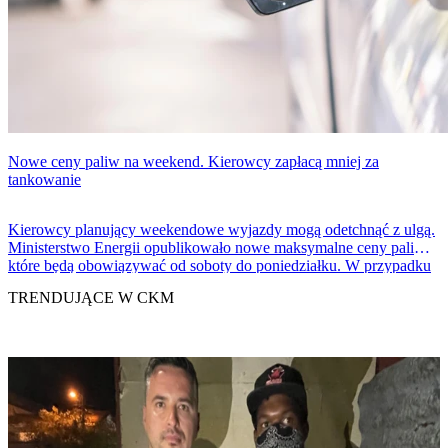
Nowe ceny paliw na weekend. Kierowcy zapłacą mniej za
tankowanie
Kierowcy planujący weekendowe wyjazdy mogą odetchnąć z ulgą.
Ministerstwo Energii opublikowało nowe maksymalne ceny paliw,
które będą obowiązywać od soboty do poniedziałku. W przypadku
wszystkich podstawowych rodzajów paliwa odnotowano obniżki, a
TRENDUJĄCE W CKM
resort przekonuje, że program regulacji cen przynosi miliardowe
oszczędności dla Polaków.