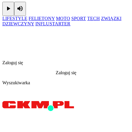
Play
Mute
LIFESTYLE
FELIETONY
MOTO
SPORT
TECH
ZWIĄZKI
DZIEWCZYNY
INFLUSTARTER
Zaloguj się
Zaloguj się
Wyszukiwarka