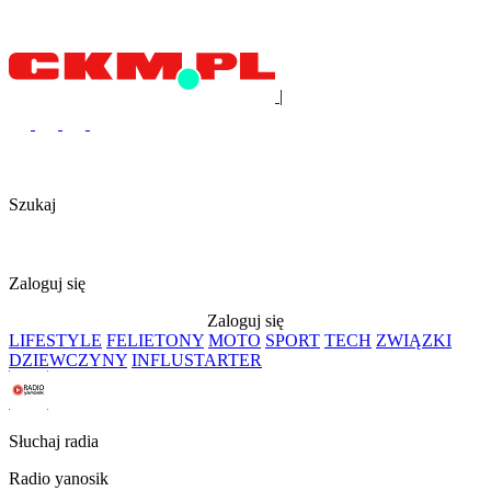
|
Szukaj
Zaloguj się
Zaloguj się
LIFESTYLE
FELIETONY
MOTO
SPORT
TECH
ZWIĄZKI
DZIEWCZYNY
INFLUSTARTER
Słuchaj radia
Radio yanosik