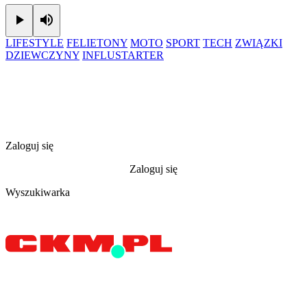
Play
Mute
LIFESTYLE
FELIETONY
MOTO
SPORT
TECH
ZWIĄZKI
DZIEWCZYNY
INFLUSTARTER
Zaloguj się
Zaloguj się
Wyszukiwarka