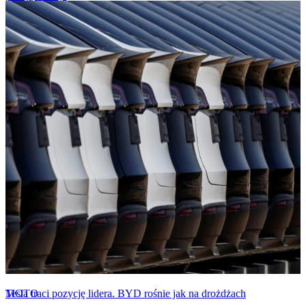
MOTO
Tesla traci pozycję lidera. BYD rośnie jak na drożdżach