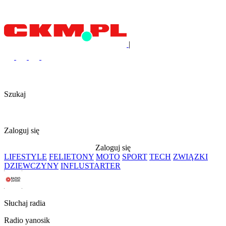
|
Szukaj
Zaloguj się
Zaloguj się
LIFESTYLE
FELIETONY
MOTO
SPORT
TECH
ZWIĄZKI
DZIEWCZYNY
INFLUSTARTER
Słuchaj radia
Radio yanosik