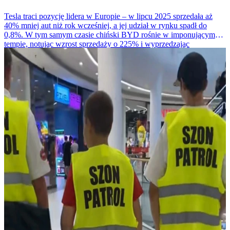
Tesla traci pozycję lidera w Europie – w lipcu 2025 sprzedała aż
40% mniej aut niż rok wcześniej, a jej udział w rynku spadł do
0,8%. W tym samym czasie chiński BYD rośnie w imponującym
tempie, notując wzrost sprzedaży o 225% i wyprzedzając
amerykańskiego giganta.