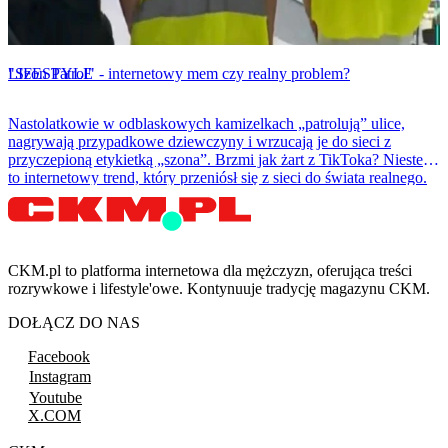
LIFESTYLE
"Szon Patrol" - internetowy mem czy realny problem?
Nastolatkowie w odblaskowych kamizelkach „patrolują” ulice,
nagrywają przypadkowe dziewczyny i wrzucają je do sieci z
przyczepioną etykietką „szona”. Brzmi jak żart z TikToka? Niestety
to internetowy trend, który przeniósł się z sieci do świata realnego.
CKM.pl to platforma internetowa dla mężczyzn, oferująca treści
rozrywkowe i lifestyle'owe. Kontynuuje tradycję magazynu CKM.
DOŁĄCZ DO NAS
Facebook
Instagram
Youtube
X.COM