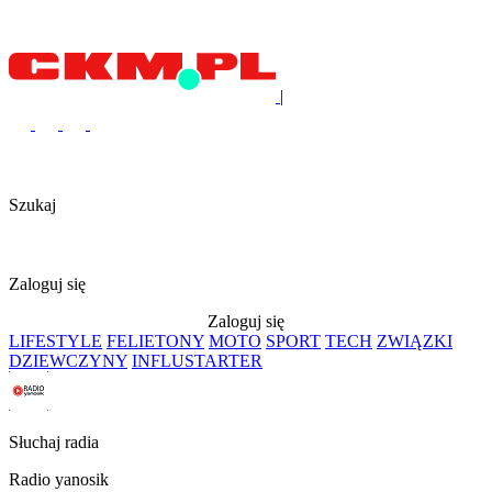
|
Szukaj
Zaloguj się
Zaloguj się
LIFESTYLE
FELIETONY
MOTO
SPORT
TECH
ZWIĄZKI
DZIEWCZYNY
INFLUSTARTER
Słuchaj radia
Radio yanosik