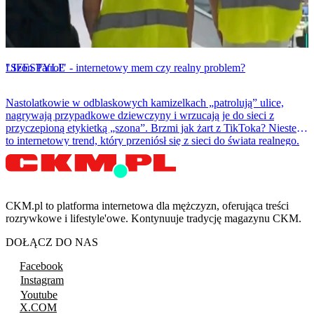
LIFESTYLE
"Szon Patrol" - internetowy mem czy realny problem?
Nastolatkowie w odblaskowych kamizelkach „patrolują” ulice,
nagrywają przypadkowe dziewczyny i wrzucają je do sieci z
przyczepioną etykietką „szona”. Brzmi jak żart z TikToka? Niestety
to internetowy trend, który przeniósł się z sieci do świata realnego.
CKM.pl to platforma internetowa dla mężczyzn, oferująca treści
rozrywkowe i lifestyle'owe. Kontynuuje tradycję magazynu CKM.
DOŁĄCZ DO NAS
Facebook
Instagram
Youtube
X.COM