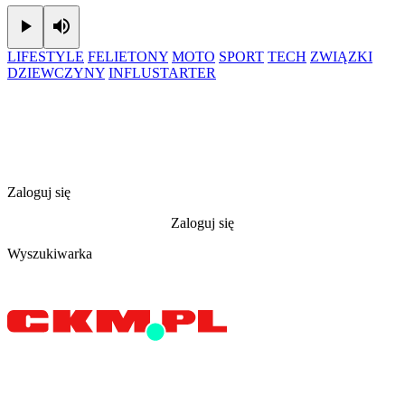
Play
Mute
LIFESTYLE
FELIETONY
MOTO
SPORT
TECH
ZWIĄZKI
DZIEWCZYNY
INFLUSTARTER
Zaloguj się
Zaloguj się
Wyszukiwarka