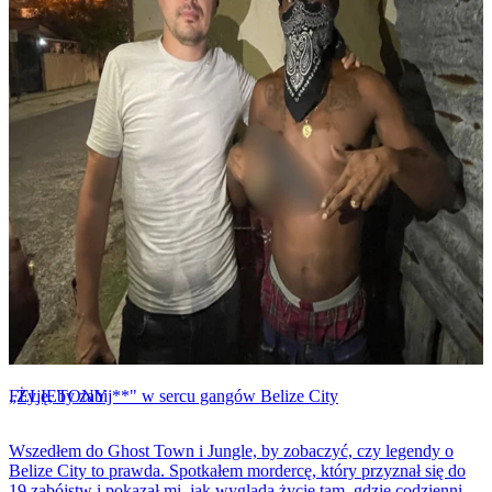
FELIETONY
„Żyję, by zabij**" w sercu gangów Belize City
Wszedłem do Ghost Town i Jungle, by zobaczyć, czy legendy o
Belize City to prawda. Spotkałem mordercę, który przyznał się do
19 zabójstw i pokazał mi, jak wygląda życie tam, gdzie codziennie