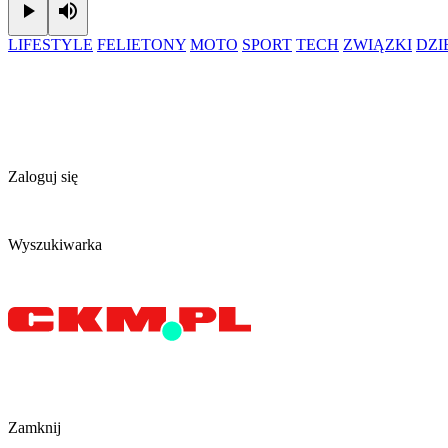
Play
Mute
LIFESTYLE
FELIETONY
MOTO
SPORT
TECH
ZWIĄZKI
DZ
Zaloguj się
Wyszukiwarka
Zamknij