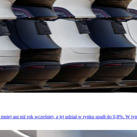
% mniej aut niż rok wcześniej, a jej udział w rynku spadł do 0,8%. W