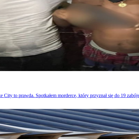
 City to prawda. Spotkałem mordercę, który przyznał się do 19 zabójst