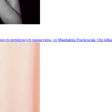
 innych prestiżowych magazynów, co Magdalena Frąckowiak. Oto kilk