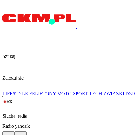
|
Szukaj
Zaloguj się
LIFESTYLE
FELIETONY
MOTO
SPORT
TECH
ZWIĄZKI
DZ
Słuchaj radia
Radio yanosik