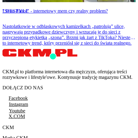
LIFESTYLE
"Szon Patrol" - internetowy mem czy realny problem?
Nastolatkowie w odblaskowych kamizelkach „patrolują” ulice,
nagrywają przypadkowe dziewczyny i wrzucają je do sieci z
przyczepioną etykietką „szona”. Brzmi jak żart z TikToka? Niestety
to internetowy trend, który przeniósł się z sieci do świata realnego.
CKM.pl to platforma internetowa dla mężczyzn, oferująca treści
rozrywkowe i lifestyle'owe. Kontynuuje tradycję magazynu CKM.
DOŁĄCZ DO NAS
Facebook
Instagram
Youtube
X.COM
CKM
Marka CKM