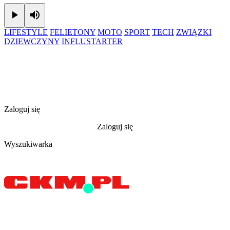
Play
Mute
LIFESTYLE
FELIETONY
MOTO
SPORT
TECH
ZWIĄZKI
DZIEWCZYNY
INFLUSTARTER
Zaloguj się
Zaloguj się
Wyszukiwarka