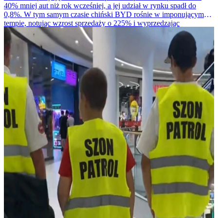
40% mniej aut niż rok wcześniej, a jej udział w rynku spadł do
0,8%. W tym samym czasie chiński BYD rośnie w imponującym
tempie, notując wzrost sprzedaży o 225% i wyprzedzając
amerykańskiego giganta.