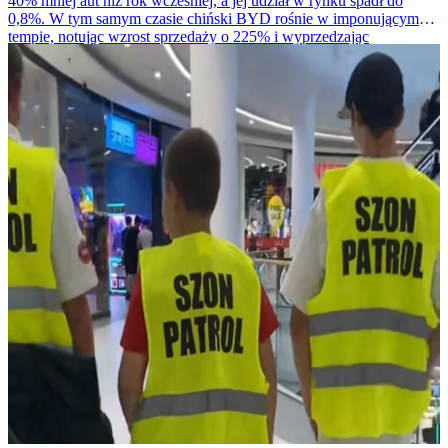
40% mniej aut niż rok wcześniej, a jej udział w rynku spadł do
0,8%. W tym samym czasie chiński BYD rośnie w imponującym
tempie, notując wzrost sprzedaży o 225% i wyprzedzając
amerykańskiego giganta.