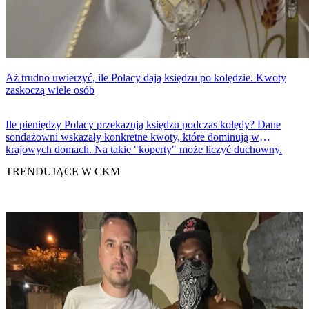
Aż trudno uwierzyć, ile Polacy dają księdzu po kolędzie. Kwoty
zaskoczą wiele osób
Ile pieniędzy Polacy przekazują księdzu podczas kolędy? Dane
sondażowni wskazały konkretne kwoty, które dominują w
krajowych domach. Na takie "koperty" może liczyć duchowny.
TRENDUJĄCE W CKM