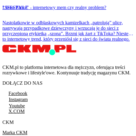
LIFESTYLE
"Szon Patrol" - internetowy mem czy realny problem?
Nastolatkowie w odblaskowych kamizelkach „patrolują” ulice,
nagrywają przypadkowe dziewczyny i wrzucają je do sieci z
przyczepioną etykietką „szona”. Brzmi jak żart z TikToka? Niestety
to internetowy trend, który przeniósł się z sieci do świata realnego.
CKM.pl to platforma internetowa dla mężczyzn, oferująca treści
rozrywkowe i lifestyle'owe. Kontynuuje tradycję magazynu CKM.
DOŁĄCZ DO NAS
Facebook
Instagram
Youtube
X.COM
CKM
Marka CKM