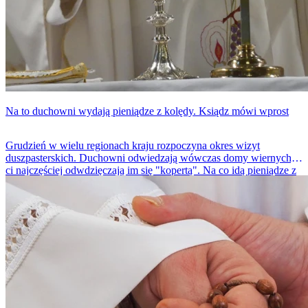
Na to duchowni wydają pieniądze z kolędy. Ksiądz mówi wprost
Grudzień w wielu regionach kraju rozpoczyna okres wizyt
duszpasterskich. Duchowni odwiedzają wówczas domy wiernych, a
ci najczęściej odwdzięczają im się "kopertą". Na co idą pieniądze z
kolędy? Ksiądz Sebastian Picur wyjaśnił to na TikToku.