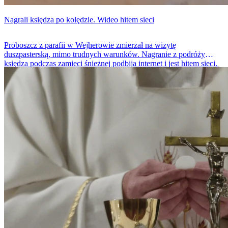
Nagrali księdza po kolędzie. Wideo hitem sieci
Proboszcz z parafii w Wejherowie zmierzał na wizytę
duszpasterską, mimo trudnych warunków. Nagranie z podróży
księdza podczas zamieci śnieżnej podbija internet i jest hitem sieci.