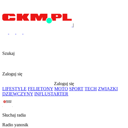
|
Szukaj
Zaloguj się
Zaloguj się
LIFESTYLE
FELIETONY
MOTO
SPORT
TECH
ZWIĄZKI
DZIEWCZYNY
INFLUSTARTER
Słuchaj radia
Radio yanosik