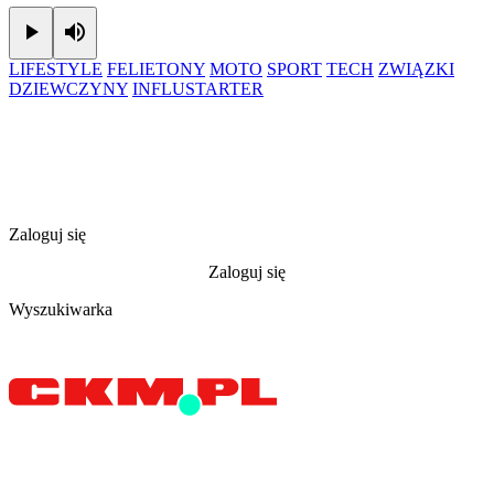
Play
Mute
LIFESTYLE
FELIETONY
MOTO
SPORT
TECH
ZWIĄZKI
DZIEWCZYNY
INFLUSTARTER
Zaloguj się
Zaloguj się
Wyszukiwarka