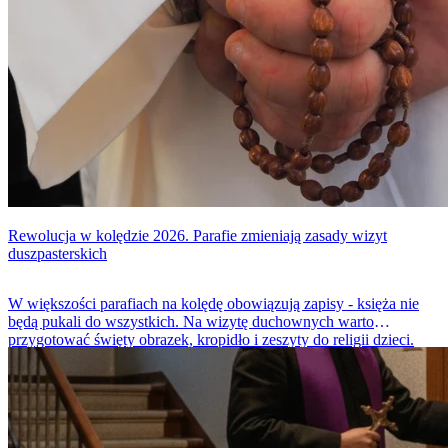
Rewolucja w kolędzie 2026. Parafie zmieniają zasady wizyt
duszpasterskich
W większości parafiach na kolędę obowiązują zapisy - księża nie
będą pukali do wszystkich. Na wizytę duchownych warto
przygotować święty obrazek, kropidło i zeszyty do religii dzieci.
Średni datek na ofiarę to około 100-150 zł.