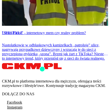
LIFESTYLE
"Szon Patrol" - internetowy mem czy realny problem?
Nastolatkowie w odblaskowych kamizelkach „patrolują” ulice,
nagrywają przypadkowe dziewczyny i wrzucają je do sieci z
przyczepioną etykietką „szona”. Brzmi jak żart z TikToka? Niestety
to internetowy trend, który przeniósł się z sieci do świata realnego.
CKM.pl to platforma internetowa dla mężczyzn, oferująca treści
rozrywkowe i lifestyle'owe. Kontynuuje tradycję magazynu CKM.
DOŁĄCZ DO NAS
Facebook
Instagram