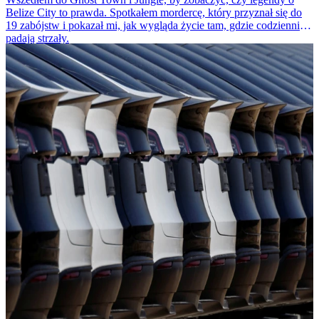
Belize City to prawda. Spotkałem mordercę, który przyznał się do
19 zabójstw i pokazał mi, jak wygląda życie tam, gdzie codziennie
padają strzały.