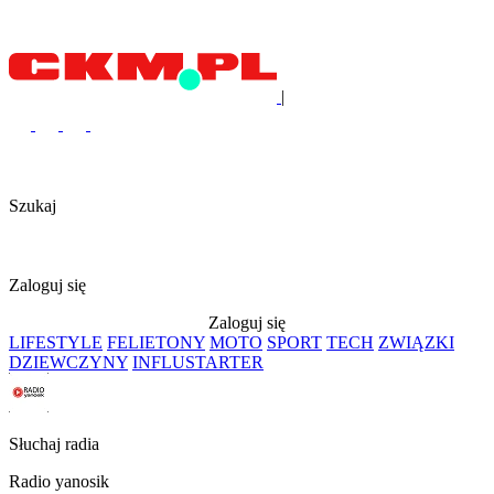
|
Szukaj
Zaloguj się
Zaloguj się
LIFESTYLE
FELIETONY
MOTO
SPORT
TECH
ZWIĄZKI
DZIEWCZYNY
INFLUSTARTER
Słuchaj radia
Radio yanosik