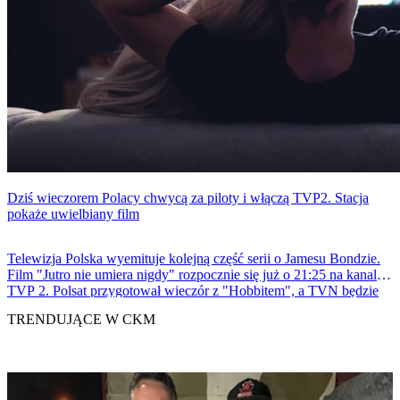
Dziś wieczorem Polacy chwycą za piloty i włączą TVP2. Stacja
pokaże uwielbiany film
Telewizja Polska wyemituje kolejną część serii o Jamesu Bondzie.
Film "Jutro nie umiera nigdy" rozpocznie się już o 21:25 na kanale
TVP 2. Polsat przygotował wieczór z "Hobbitem", a TVN będzie
transmitował koncert muzyki filmowej.
TRENDUJĄCE W CKM