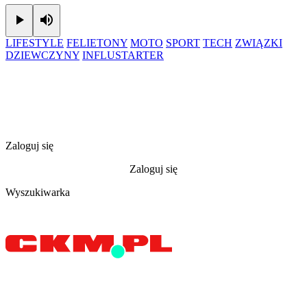
Play
Mute
LIFESTYLE
FELIETONY
MOTO
SPORT
TECH
ZWIĄZKI
DZIEWCZYNY
INFLUSTARTER
Zaloguj się
Zaloguj się
Wyszukiwarka