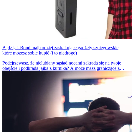
Bądź jak Bond: najbardziej zaskakujące gadżety szpiegowskie,
które możesz sobie kupić (i to niedrogo)
Podejrzewasz, że nielubiany sąsiad nocami zakrada się na twoje
obejście i podkrada jajka z kurnika? A może masz graniczące z
pewnością podejrzenie, że twój proboszcz jest świetnie
zakamuflowanym agentem Służby Wywiadu Zagranicznego
Federacji Rosyjskiej (czyli następczyni niesławnego KGB)? Oto
jedne ze scenariuszy, w których wręcz idealnie sprawdzą się
poniższe gadżety szpiegowskie. Nie powstydziłby się ich nawet
słynny agent 007, a wcale nie kosztują fortuny. Oczywiście uważaj,
bo niewłaściwie prowadzona inwigilacja może być przestępstwem,
a więc CKM ostrzega: przed użyciem któregokolwiek z tych
wynalazków skonsultuj się z prawnikiem lub swoim dzielnicowym!