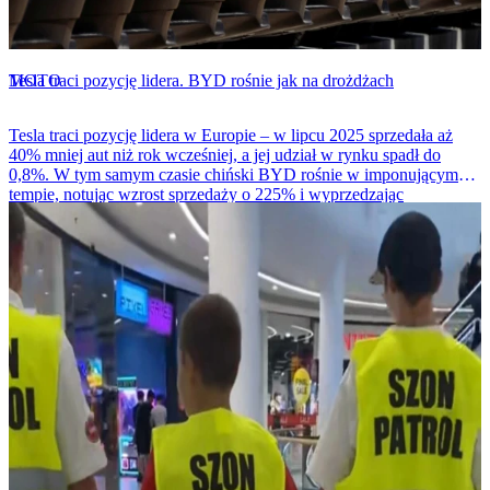
MOTO
Tesla traci pozycję lidera. BYD rośnie jak na drożdżach
Tesla traci pozycję lidera w Europie – w lipcu 2025 sprzedała aż
40% mniej aut niż rok wcześniej, a jej udział w rynku spadł do
0,8%. W tym samym czasie chiński BYD rośnie w imponującym
tempie, notując wzrost sprzedaży o 225% i wyprzedzając
amerykańskiego giganta.