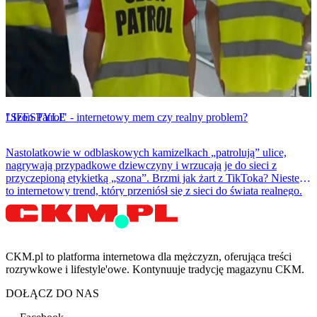
LIFESTYLE
"Szon Patrol" - internetowy mem czy realny problem?
Nastolatkowie w odblaskowych kamizelkach „patrolują” ulice,
nagrywają przypadkowe dziewczyny i wrzucają je do sieci z
przyczepioną etykietką „szona”. Brzmi jak żart z TikToka? Niestety
to internetowy trend, który przeniósł się z sieci do świata realnego.
CKM.pl to platforma internetowa dla mężczyzn, oferująca treści
rozrywkowe i lifestyle'owe. Kontynuuje tradycję magazynu CKM.
DOŁĄCZ DO NAS