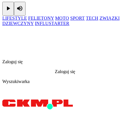
Play
Mute
LIFESTYLE
FELIETONY
MOTO
SPORT
TECH
ZWIĄZKI
DZIEWCZYNY
INFLUSTARTER
Zaloguj się
Zaloguj się
Wyszukiwarka