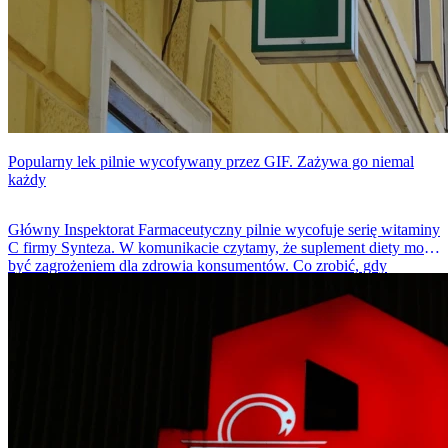
Popularny lek pilnie wycofywany przez GIF. Zażywa go niemal
każdy
Główny Inspektorat Farmaceutyczny pilnie wycofuje serię witaminy
C firmy Synteza. W komunikacie czytamy, że suplement diety może
być zagrożeniem dla zdrowia konsumentów. Co zrobić, gdy
posiadamy wadliwy lek?