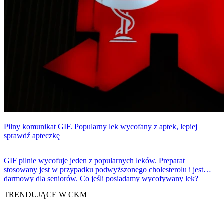
Pilny komunikat GIF. Popularny lek wycofany z aptek, lepiej
sprawdź apteczkę
GIF pilnie wycofuje jeden z popularnych leków. Preparat
stosowany jest w przypadku podwyższonego cholesterolu i jest
darmowy dla seniorów. Co jeśli posiadamy wycofywany lek?
TRENDUJĄCE W CKM