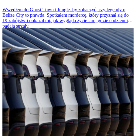
Wszedłem do Ghost Town i Jungle, by zobaczyć, czy legendy o
Belize City to prawda. Spotkałem mordercę, który przyznał się do
19 zabójstw i pokazał mi, jak wygląda życie tam, gdzie codziennie
padają strzały.