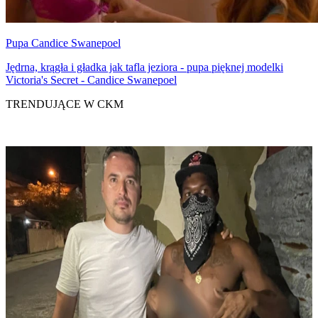
Pupa Candice Swanepoel
Jędrna, krągła i gładka jak tafla jeziora - pupa pięknej modelki
Victoria's Secret - Candice Swanepoel
TRENDUJĄCE W CKM