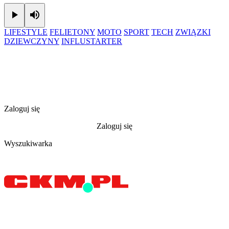
Play
Mute
LIFESTYLE
FELIETONY
MOTO
SPORT
TECH
ZWIĄZKI
DZIEWCZYNY
INFLUSTARTER
Zaloguj się
Zaloguj się
Wyszukiwarka