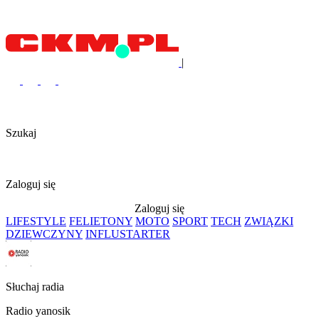
|
Szukaj
Zaloguj się
Zaloguj się
LIFESTYLE
FELIETONY
MOTO
SPORT
TECH
ZWIĄZKI
DZIEWCZYNY
INFLUSTARTER
Słuchaj radia
Radio yanosik