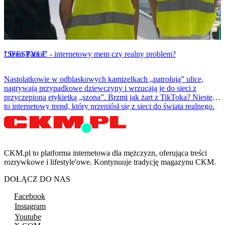
LIFESTYLE
"Szon Patrol" - internetowy mem czy realny problem?
Nastolatkowie w odblaskowych kamizelkach „patrolują” ulice,
nagrywają przypadkowe dziewczyny i wrzucają je do sieci z
przyczepioną etykietką „szona”. Brzmi jak żart z TikToka? Niestety
to internetowy trend, który przeniósł się z sieci do świata realnego.
CKM.pl to platforma internetowa dla mężczyzn, oferująca treści
rozrywkowe i lifestyle'owe. Kontynuuje tradycję magazynu CKM.
DOŁĄCZ DO NAS
Facebook
Instagram
Youtube