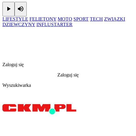
Play
Mute
LIFESTYLE
FELIETONY
MOTO
SPORT
TECH
ZWIĄZKI
DZIEWCZYNY
INFLUSTARTER
Zaloguj się
Zaloguj się
Wyszukiwarka