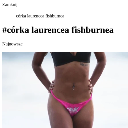
Zamknij
córka laurencea fishburnea
#córka laurencea fishburnea
Najnowsze