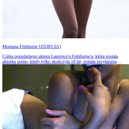
Montana Fishburne [ZDJĘCIA]
Córka popularnego aktora Laurence'a Fishburne'a, która została
aktorką porno, kiedy tylko skończyła 18 lat, została przyłapana
przez paparazzich...