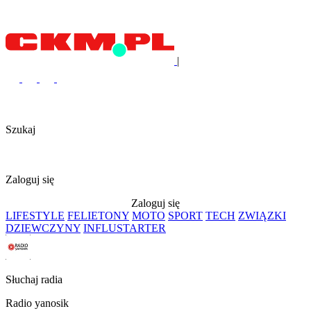
|
Szukaj
Zaloguj się
Zaloguj się
LIFESTYLE
FELIETONY
MOTO
SPORT
TECH
ZWIĄZKI
DZIEWCZYNY
INFLUSTARTER
Słuchaj radia
Radio yanosik