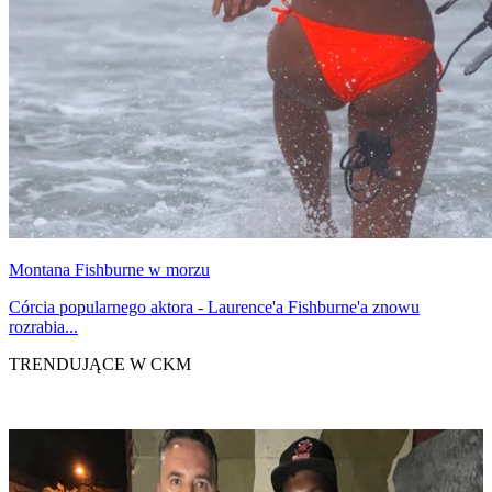
Montana Fishburne w morzu
Córcia popularnego aktora - Laurence'a Fishburne'a znowu
rozrabia...
TRENDUJĄCE W CKM