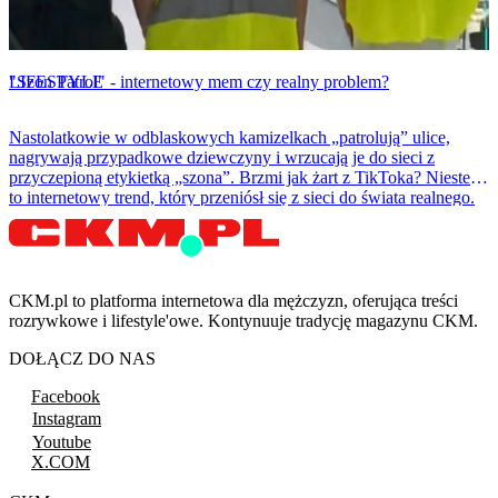
LIFESTYLE
"Szon Patrol" - internetowy mem czy realny problem?
Nastolatkowie w odblaskowych kamizelkach „patrolują” ulice,
nagrywają przypadkowe dziewczyny i wrzucają je do sieci z
przyczepioną etykietką „szona”. Brzmi jak żart z TikToka? Niestety
to internetowy trend, który przeniósł się z sieci do świata realnego.
CKM.pl to platforma internetowa dla mężczyzn, oferująca treści
rozrywkowe i lifestyle'owe. Kontynuuje tradycję magazynu CKM.
DOŁĄCZ DO NAS
Facebook
Instagram
Youtube
X.COM