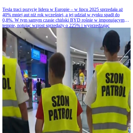
Tesla traci pozycję lidera w Europie – w lipcu 2025 sprzedała aż
40% mniej aut niż rok wcześniej, a jej udział w rynku spadł do
0,8%. W tym samym czasie chiński BYD rośnie w imponującym
tempie, notując wzrost sprzedaży o 225% i wyprzedzając
amerykańskiego giganta.