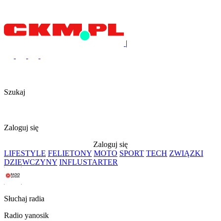
|
Szukaj
Zaloguj się
Zaloguj się
LIFESTYLE
FELIETONY
MOTO
SPORT
TECH
ZWIĄZKI
DZIEWCZYNY
INFLUSTARTER
Słuchaj radia
Radio yanosik