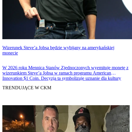
Wizerunek Steve’a Jobsa będzie wybijany na amerykańskiej
monecie
W 2026 roku Mennica Stanów Zjednoczonych wyemituje monetę z
wizerunkiem Steve’a Jobsa w ramach programu American
Innovation $1 Coin. Decyzja ta symbolizuje uznanie dla kultury
innowacji Doliny Krzemowej, ale też wywołuje dyskusję o micie
TRENDUJĄCE W CKM
indywidualnego geniusza w amerykańskiej narracji technologicznej.