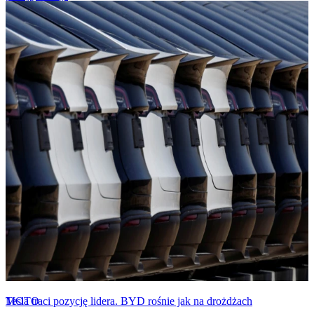
MOTO
Tesla traci pozycję lidera. BYD rośnie jak na drożdżach