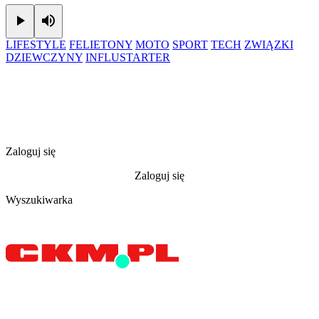
Play
Mute
LIFESTYLE
FELIETONY
MOTO
SPORT
TECH
ZWIĄZKI
DZIEWCZYNY
INFLUSTARTER
Zaloguj się
Zaloguj się
Wyszukiwarka