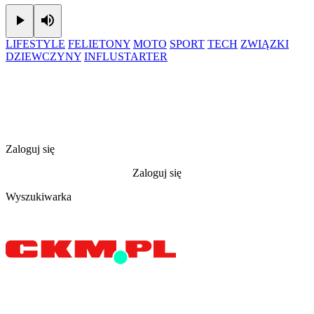
Play
Mute
LIFESTYLE
FELIETONY
MOTO
SPORT
TECH
ZWIĄZKI
DZIEWCZYNY
INFLUSTARTER
Zaloguj się
Zaloguj się
Wyszukiwarka