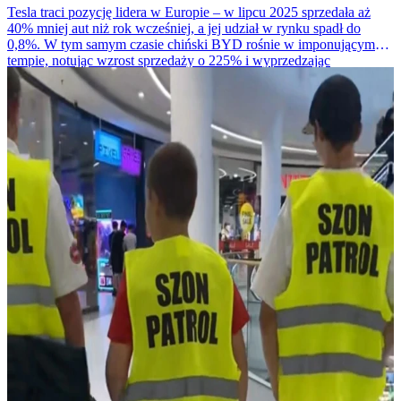
Tesla traci pozycję lidera w Europie – w lipcu 2025 sprzedała aż
40% mniej aut niż rok wcześniej, a jej udział w rynku spadł do
0,8%. W tym samym czasie chiński BYD rośnie w imponującym
tempie, notując wzrost sprzedaży o 225% i wyprzedzając
amerykańskiego giganta.