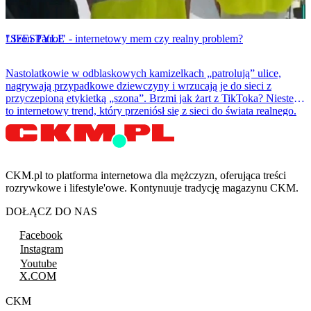
LIFESTYLE
"Szon Patrol" - internetowy mem czy realny problem?
Nastolatkowie w odblaskowych kamizelkach „patrolują” ulice,
nagrywają przypadkowe dziewczyny i wrzucają je do sieci z
przyczepioną etykietką „szona”. Brzmi jak żart z TikToka? Niestety
to internetowy trend, który przeniósł się z sieci do świata realnego.
CKM.pl to platforma internetowa dla mężczyzn, oferująca treści
rozrywkowe i lifestyle'owe. Kontynuuje tradycję magazynu CKM.
DOŁĄCZ DO NAS
Facebook
Instagram
Youtube
X.COM
CKM