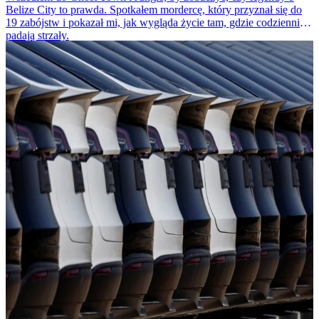
Belize City to prawda. Spotkałem mordercę, który przyznał się do
19 zabójstw i pokazał mi, jak wygląda życie tam, gdzie codziennie
padają strzały.