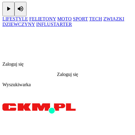
Play
Mute
LIFESTYLE
FELIETONY
MOTO
SPORT
TECH
ZWIĄZKI
DZIEWCZYNY
INFLUSTARTER
Zaloguj się
Zaloguj się
Wyszukiwarka