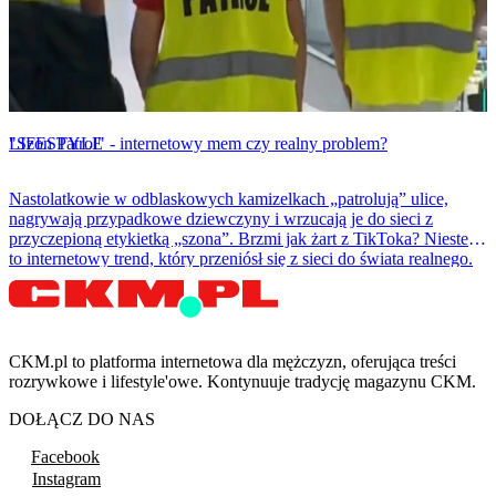
LIFESTYLE
"Szon Patrol" - internetowy mem czy realny problem?
Nastolatkowie w odblaskowych kamizelkach „patrolują” ulice,
nagrywają przypadkowe dziewczyny i wrzucają je do sieci z
przyczepioną etykietką „szona”. Brzmi jak żart z TikToka? Niestety
to internetowy trend, który przeniósł się z sieci do świata realnego.
CKM.pl to platforma internetowa dla mężczyzn, oferująca treści
rozrywkowe i lifestyle'owe. Kontynuuje tradycję magazynu CKM.
DOŁĄCZ DO NAS
Facebook
Instagram