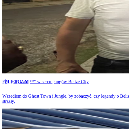
FELIETONY
„Żyję, by zabij**" w sercu gangów Belize City
Wszedłem do Ghost Town i Jungle, by zobaczyć, czy legendy o Belize
strzały.