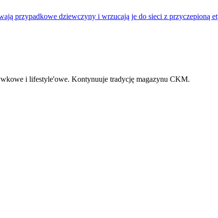
ają przypadkowe dziewczyny i wrzucają je do sieci z przyczepioną ety
zrywkowe i lifestyle'owe. Kontynuuje tradycję magazynu CKM.