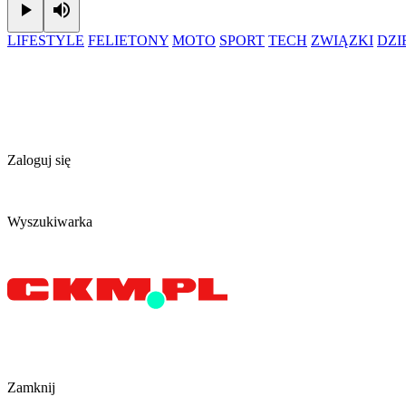
Play
Mute
LIFESTYLE
FELIETONY
MOTO
SPORT
TECH
ZWIĄZKI
DZ
Zaloguj się
Wyszukiwarka
Zamknij