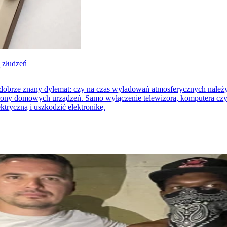
 złudzeń
obrze znany dylemat: czy na czas wyładowań atmosferycznych należy o
rony domowych urządzeń. Samo wyłączenie telewizora, komputera czy l
ektryczną i uszkodzić elektronikę.