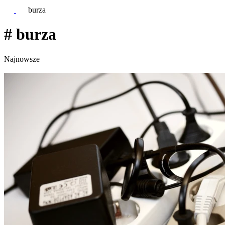
burza
# burza
Najnowsze