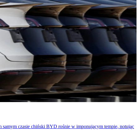
 tym samym czasie chiński BYD rośnie w imponującym tempie, notując