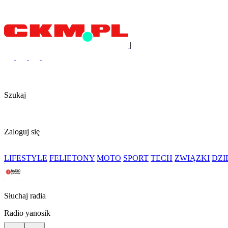
|
Szukaj
Zaloguj się
LIFESTYLE
FELIETONY
MOTO
SPORT
TECH
ZWIĄZKI
DZ
Słuchaj radia
Radio yanosik