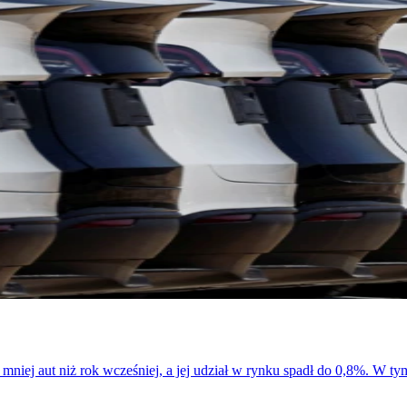
% mniej aut niż rok wcześniej, a jej udział w rynku spadł do 0,8%. W