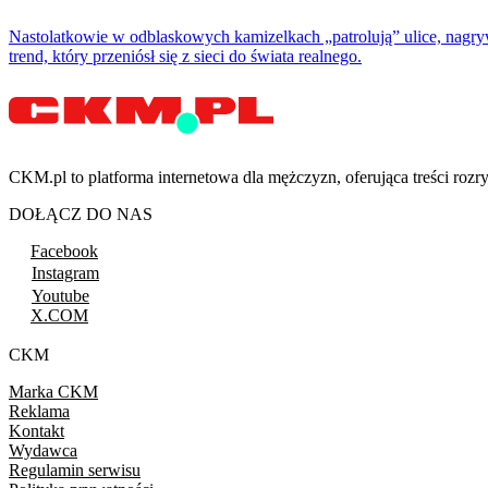
Nastolatkowie w odblaskowych kamizelkach „patrolują” ulice, nagryw
trend, który przeniósł się z sieci do świata realnego.
CKM.pl to platforma internetowa dla mężczyzn, oferująca treści ro
DOŁĄCZ DO NAS
Facebook
Instagram
Youtube
X.COM
CKM
Marka CKM
Reklama
Kontakt
Wydawca
Regulamin serwisu