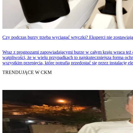
Czy podczas burzy trzeba wyciągać wtyczki? Eksperci nie zostawiają
Wraz z prognozami zapowiadającymi burze w całym kraju wraca też d
wątpliwości, że w wielu przypadkach to najskuteczniejsza forma och
wszystkim przepięcia, które potrafią przedostać się przez instalację el
TRENDUJĄCE W CKM