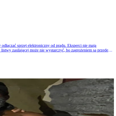
dłączać sprzęt elektroniczny od prądu. Eksperci nie mają
istwy zasilającej może nie wystarczyć, bo zagrożeniem są przede