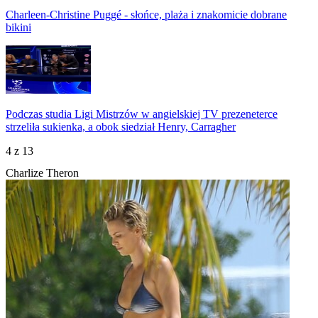
Charleen-Christine Puggé - słońce, plaża i znakomicie dobrane
bikini
Podczas studia Ligi Mistrzów w angielskiej TV prezeneterce
strzeliła sukienka, a obok siedział Henry, Carragher
4
z 13
Charlize Theron