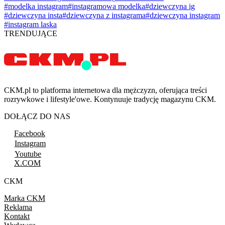
#modelka instagram
#instagramowa modelka
#dziewczyna ig
#dziewczyna insta
#dziewczyna z instagrama
#dziewczyna instagram
#instagram laska
TRENDUJĄCE
CKM.pl to platforma internetowa dla mężczyzn, oferująca treści
rozrywkowe i lifestyle'owe. Kontynuuje tradycję magazynu CKM.
DOŁĄCZ DO NAS
Facebook
Instagram
Youtube
X.COM
CKM
Marka CKM
Reklama
Kontakt