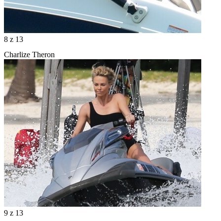
8
z 13
Charlize Theron
9
z 13