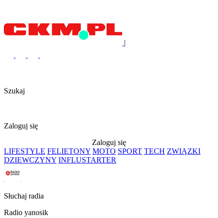
|
Szukaj
Zaloguj się
Zaloguj się
LIFESTYLE
FELIETONY
MOTO
SPORT
TECH
ZWIĄZKI
DZIEWCZYNY
INFLUSTARTER
Słuchaj radia
Radio yanosik