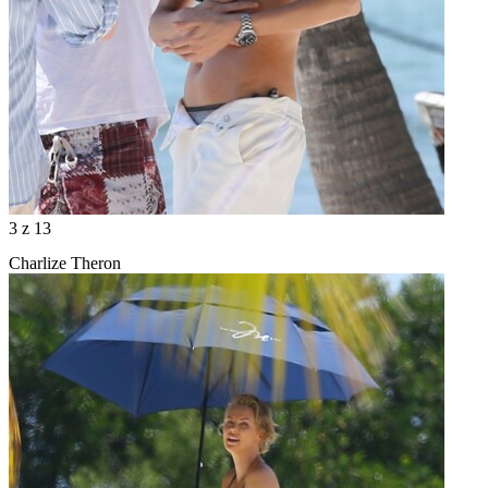
3
z 13
Charlize Theron