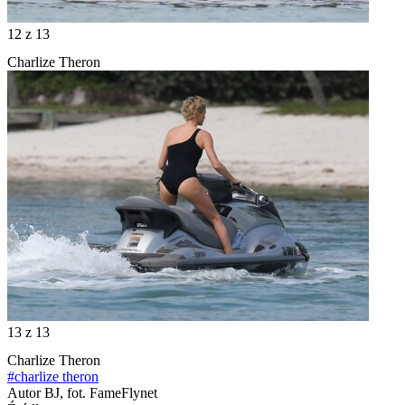
12
z 13
Charlize Theron
13
z 13
Charlize Theron
#charlize theron
Autor
BJ, fot. FameFlynet