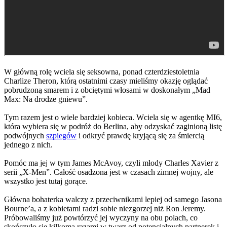
W główną rolę wciela się seksowna, ponad czterdziestoletnia
Charlize Theron, którą ostatnimi czasy mieliśmy okazję oglądać
pobrudzoną smarem i z obciętymi włosami w doskonałym „Mad
Max: Na drodze gniewu”.
Tym razem jest o wiele bardziej kobieca. Wciela się w agentkę MI6,
która wybiera się w podróż do Berlina, aby odzyskać zaginioną listę
podwójnych
szpiegów
i odkryć prawdę kryjącą się za śmiercią
jednego z nich.
Pomóc ma jej w tym James McAvoy, czyli młody Charles Xavier z
serii „X-Men”. Całość osadzona jest w czasach zimnej wojny, ale
wszystko jest tutaj gorące.
Główna bohaterka walczy z przeciwnikami lepiej od samego Jasona
Bourne’a, a z kobietami radzi sobie niezgorzej niż Ron Jeremy.
Próbowaliśmy już powtórzyć jej wyczyny na obu polach, co
skończyło się kilkoma razami w twarz od potencjalnych partnerek i