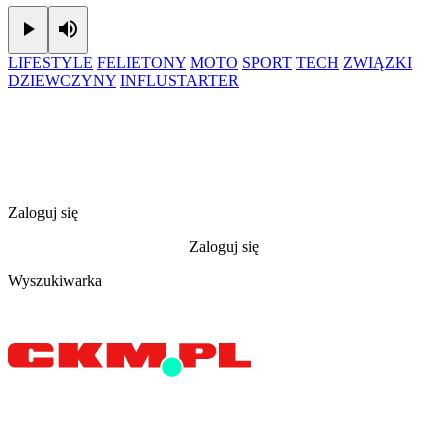
Play
Mute
LIFESTYLE
FELIETONY
MOTO
SPORT
TECH
ZWIĄZKI
DZIEWCZYNY
INFLUSTARTER
Zaloguj się
Zaloguj się
Wyszukiwarka