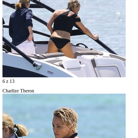
6
z 13
Charlize Theron