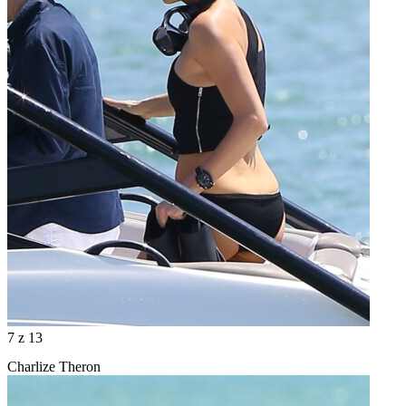
7
z 13
Charlize Theron