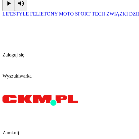
Play
Mute
LIFESTYLE
FELIETONY
MOTO
SPORT
TECH
ZWIĄZKI
DZ
Zaloguj się
Wyszukiwarka
Zamknij