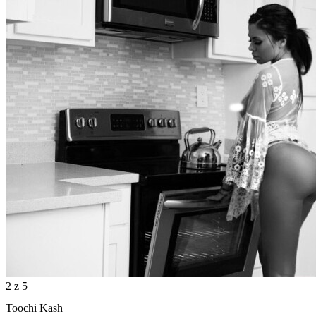
2
z 5
Toochi Kash