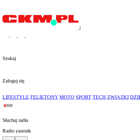
|
Szukaj
Zaloguj się
LIFESTYLE
FELIETONY
MOTO
SPORT
TECH
ZWIĄZKI
DZ
Słuchaj radia
Radio yanosik