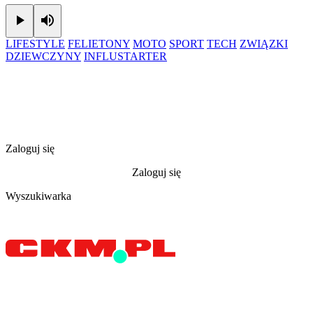
Play
Mute
LIFESTYLE
FELIETONY
MOTO
SPORT
TECH
ZWIĄZKI
DZIEWCZYNY
INFLUSTARTER
Zaloguj się
Zaloguj się
Wyszukiwarka