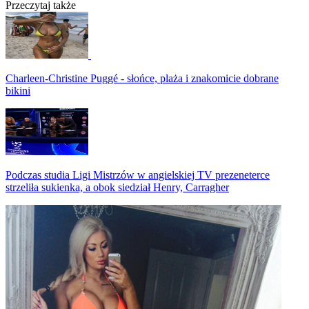
Przeczytaj także
Charleen-Christine Puggé - słońce, plaża i znakomicie dobrane
bikini
Podczas studia Ligi Mistrzów w angielskiej TV prezeneterce
strzeliła sukienka, a obok siedział Henry, Carragher