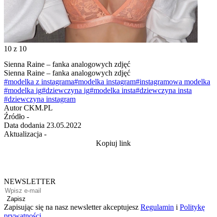
10
z 10
Sienna Raine – fanka analogowych zdjęć
Sienna Raine – fanka analogowych zdjęć
#modelka z instagrama
#modelka instagram
#instagramowa modelka
#modelka ig
#dziewczyna ig
#modelka insta
#dziewczyna insta
#dziewczyna instagram
Autor
CKM.PL
Źródło
-
Data dodania
23.05.2022
Aktualizacja
-
Kopiuj link
NEWSLETTER
Zapisz
Zapisując się na nasz newsletter akceptujesz
Regulamin
i
Politykę
prywatności