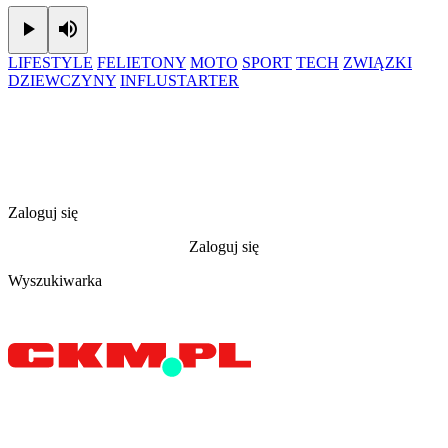
Play
Mute
LIFESTYLE
FELIETONY
MOTO
SPORT
TECH
ZWIĄZKI
DZIEWCZYNY
INFLUSTARTER
Zaloguj się
Zaloguj się
Wyszukiwarka