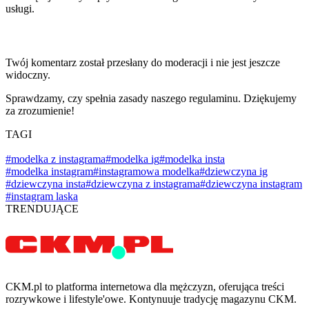
usługi.
Twój komentarz został przesłany do moderacji i nie jest jeszcze
widoczny.
Sprawdzamy, czy spełnia zasady naszego regulaminu. Dziękujemy
za zrozumienie!
TAGI
#modelka z instagrama
#modelka ig
#modelka insta
#modelka instagram
#instagramowa modelka
#dziewczyna ig
#dziewczyna insta
#dziewczyna z instagrama
#dziewczyna instagram
#instagram laska
TRENDUJĄCE
CKM.pl to platforma internetowa dla mężczyzn, oferująca treści
rozrywkowe i lifestyle'owe. Kontynuuje tradycję magazynu CKM.