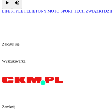
Play
Mute
LIFESTYLE
FELIETONY
MOTO
SPORT
TECH
ZWIĄZKI
DZ
Zaloguj się
Wyszukiwarka
Zamknij