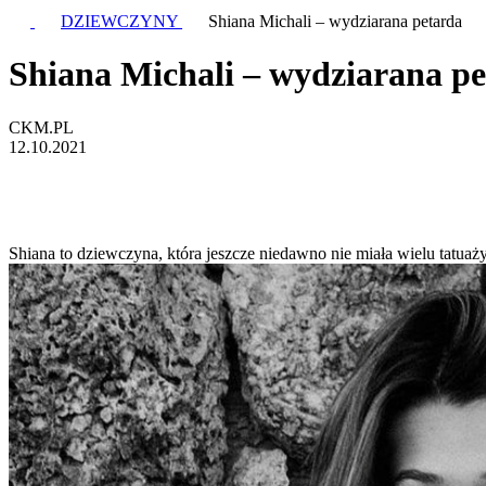
DZIEWCZYNY
Shiana Michali – wydziarana petarda
Shiana Michali – wydziarana p
CKM.PL
12.10.2021
Shiana to dziewczyna, która jeszcze niedawno nie miała wielu tatuaż