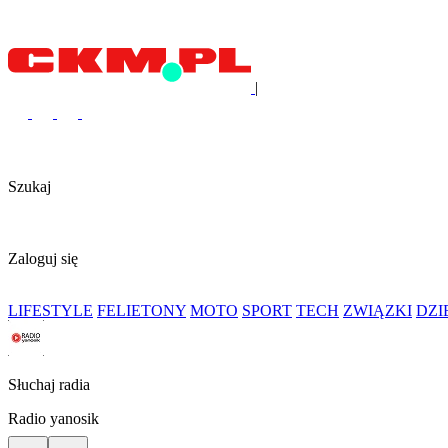
|
Szukaj
Zaloguj się
LIFESTYLE
FELIETONY
MOTO
SPORT
TECH
ZWIĄZKI
DZ
Słuchaj radia
Radio yanosik