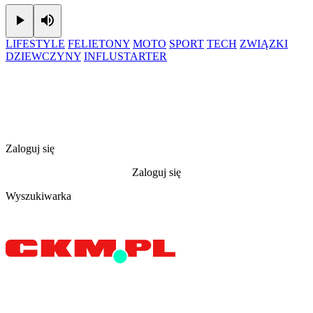
Play
Mute
LIFESTYLE
FELIETONY
MOTO
SPORT
TECH
ZWIĄZKI
DZIEWCZYNY
INFLUSTARTER
Zaloguj się
Zaloguj się
Wyszukiwarka