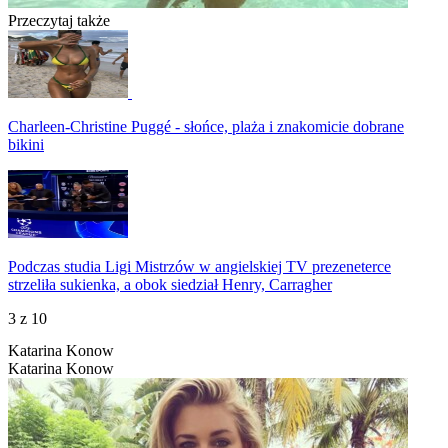
Przeczytaj także
Charleen-Christine Puggé - słońce, plaża i znakomicie dobrane
bikini
Podczas studia Ligi Mistrzów w angielskiej TV prezeneterce
strzeliła sukienka, a obok siedział Henry, Carragher
3
z 10
Katarina Konow
Katarina Konow