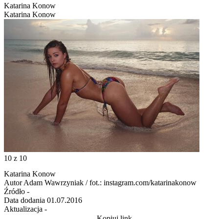
Katarina Konow
Katarina Konow
10
z 10
Katarina Konow
Autor
Adam Wawrzyniak / fot.: instagram.com/katarinakonow
Źródło
-
Data dodania
01.07.2016
Aktualizacja
-
Kopiuj link