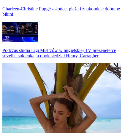
Charleen-Christine Puggé - słońce, plaża i znakomicie dobrane
bikini
Podczas studia Ligi Mistrzów w angielskiej TV prezeneterce
strzeliła sukienka, a obok siedział Henry, Carragher