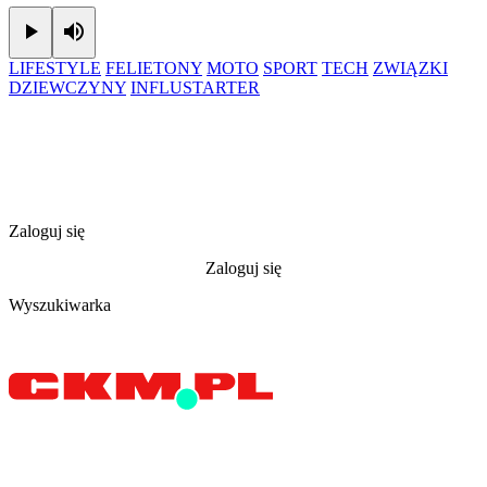
Play
Mute
LIFESTYLE
FELIETONY
MOTO
SPORT
TECH
ZWIĄZKI
DZIEWCZYNY
INFLUSTARTER
Zaloguj się
Zaloguj się
Wyszukiwarka