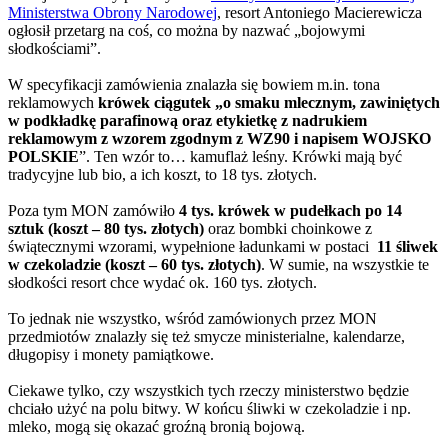
Ministerstwa Obrony Narodowej
, resort Antoniego Macierewicza
ogłosił przetarg na coś, co można by nazwać „bojowymi
słodkościami”.
W specyfikacji zamówienia znalazła się bowiem m.in. tona
reklamowych
krówek ciągutek „o smaku mlecznym, zawiniętych
w podkładkę parafinową oraz etykietkę z nadrukiem
reklamowym z wzorem zgodnym z WZ90 i napisem WOJSKO
POLSKIE
”. Ten wzór to… kamuflaż leśny. Krówki mają być
tradycyjne lub bio, a ich koszt, to 18 tys. złotych.
Poza tym MON zamówiło
4 tys. krówek w pudełkach po 14
sztuk (koszt – 80 tys. złotych)
oraz bombki choinkowe z
świątecznymi wzorami, wypełnione ładunkami w postaci
11 śliwek
w czekoladzie (koszt – 60 tys. złotych)
. W sumie, na wszystkie te
słodkości resort chce wydać ok. 160 tys. złotych.
To jednak nie wszystko, wśród zamówionych przez MON
przedmiotów znalazły się też smycze ministerialne, kalendarze,
długopisy i monety pamiątkowe.
Ciekawe tylko, czy wszystkich tych rzeczy ministerstwo będzie
chciało użyć na polu bitwy. W końcu śliwki w czekoladzie i np.
mleko, mogą się okazać groźną bronią bojową.