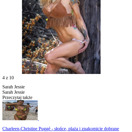
4
z 10
Sarah Jessie
Sarah Jessie
Przeczytaj także
Charleen-Christine Puggé - słońce, plaża i znakomicie dobrane