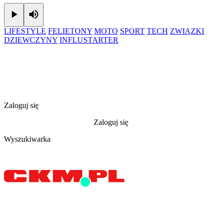
Play
Mute
LIFESTYLE
FELIETONY
MOTO
SPORT
TECH
ZWIĄZKI
DZIEWCZYNY
INFLUSTARTER
Zaloguj się
Zaloguj się
Wyszukiwarka