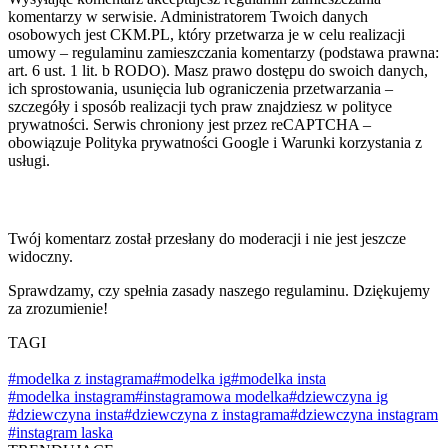
komentarzy w serwisie. Administratorem Twoich danych
osobowych jest CKM.PL, który przetwarza je w celu realizacji
umowy – regulaminu zamieszczania komentarzy (podstawa prawna:
art. 6 ust. 1 lit. b RODO). Masz prawo dostępu do swoich danych,
ich sprostowania, usunięcia lub ograniczenia przetwarzania –
szczegóły i sposób realizacji tych praw znajdziesz w polityce
prywatności. Serwis chroniony jest przez reCAPTCHA –
obowiązuje Polityka prywatności Google i Warunki korzystania z
usługi.
Twój komentarz został przesłany do moderacji i nie jest jeszcze
widoczny.
Sprawdzamy, czy spełnia zasady naszego regulaminu. Dziękujemy
za zrozumienie!
TAGI
#modelka z instagrama
#modelka ig
#modelka insta
#modelka instagram
#instagramowa modelka
#dziewczyna ig
#dziewczyna insta
#dziewczyna z instagrama
#dziewczyna instagram
#instagram laska