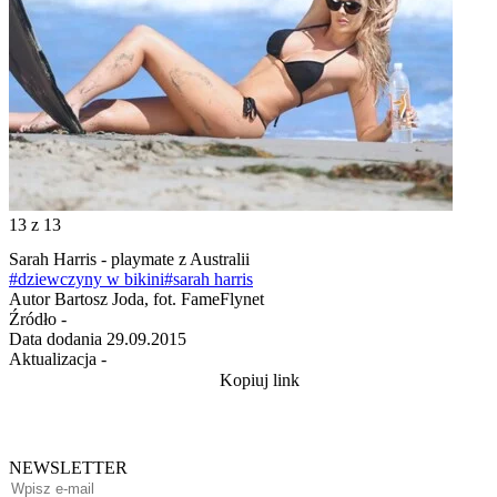
13
z 13
Sarah Harris - playmate z Australii
#dziewczyny w bikini
#sarah harris
Autor
Bartosz Joda, fot. FameFlynet
Źródło
-
Data dodania
29.09.2015
Aktualizacja
-
Kopiuj link
NEWSLETTER