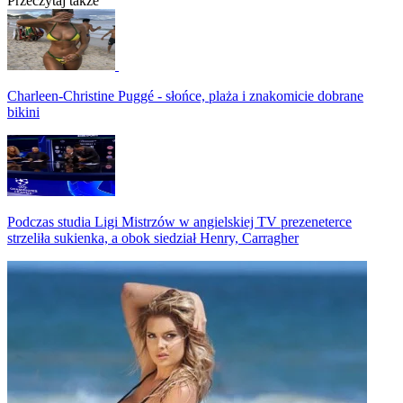
Przeczytaj także
Charleen-Christine Puggé - słońce, plaża i znakomicie dobrane
bikini
Podczas studia Ligi Mistrzów w angielskiej TV prezeneterce
strzeliła sukienka, a obok siedział Henry, Carragher