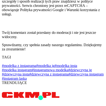
szczegóły i sposób realizacji tych praw znajdziesz w polityce
prywatności. Serwis chroniony jest przez reCAPTCHA –
obowiązuje Polityka prywatności Google i Warunki korzystania z
usługi.
Twój komentarz został przesłany do moderacji i nie jest jeszcze
widoczny.
Sprawdzamy, czy spełnia zasady naszego regulaminu. Dziękujemy
za zrozumienie!
TAGI
#modelka z instagrama
#modelka ig
#modelka insta
#modelka instagram
#instagramowa modelka
#dziewczyna ig
#dziewczyna insta
#dziewczyna z instagrama
#dziewczyna instagram
#instagram laska
TRENDUJĄCE