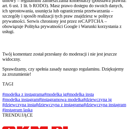
umowy – regulaminu zamieszczania komentarzy (podstawa prawna:
art. 6 ust. 1 lit. b RODO). Masz prawo dostępu do swoich danych,
ich sprostowania, usunięcia lub ograniczenia przetwarzania –
szczegóły i sposób realizacji tych praw znajdziesz w polityce
prywatności. Serwis chroniony jest przez reCAPTCHA –
obowiązuje Polityka prywatności Google i Warunki korzystania z
usługi.
Twój komentarz został przesłany do moderacji i nie jest jeszcze
widoczny.
Sprawdzamy, czy spełnia zasady naszego regulaminu. Dziękujemy
za zrozumienie!
TAGI
#modelka z instagrama
#modelka ig
#modelka insta
#modelka instagram
#instagramowa modelka
#dziewczyna ig
#dziewczyna insta
#dziewczyna z instagrama
#dziewczyna instagram
#instagram laska
TRENDUJĄCE