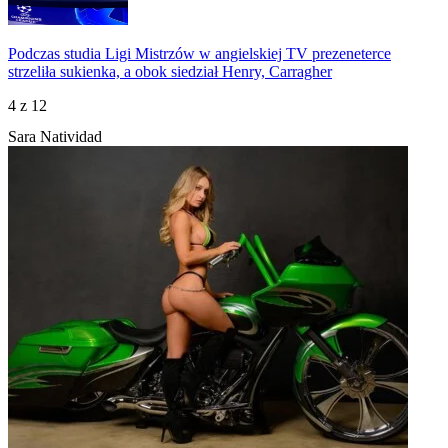
Podczas studia Ligi Mistrzów w angielskiej TV prezeneterce
strzeliła sukienka, a obok siedział Henry, Carragher
4
z 12
Sara Natividad