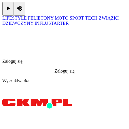
Play
Mute
LIFESTYLE
FELIETONY
MOTO
SPORT
TECH
ZWIĄZKI
DZIEWCZYNY
INFLUSTARTER
Zaloguj się
Zaloguj się
Wyszukiwarka